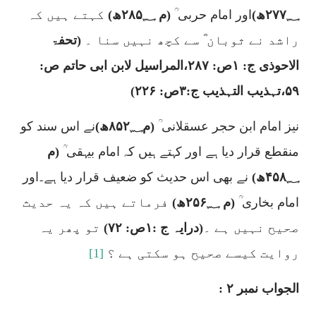
۲۷۷؁
ھ)
اور امام حربی ؒ
(م
۲۸۵؁
ھ)
کہتے ہیں کہ
راشد نے ثوبان ؓ سے کچھ نہیں سنا ۔
(تحفۃ
الاحوذی ج:
۱
ص:
۲۸۷
،المراسیل لابن ابی حاتم ص:
۵۹
،تہذیب التہذیب ج:
۳
ص:
۲۲۶)
نیز امام ابن حجر عسقلانی ؒ
(م
۸۵۲؁
ھ)
نے اس سند کو
منقطع قرار دیا ہے اور کہتے ہیں کہ امام بیہقی ؒ
(م
۴۵۸؁
ھ)
نے بھی اس حدیث کو ضعیف قرار دیا ہے۔اور
امام بخاری ؒ
(م
۲۵۶؁
ھ)
فرماتے ہیں کہ یہ حدیث
صحیح نہیں ہے ۔
(درایہ ج :
۱
ص:
۷۲)
تو پھر یہ
روایت کیسے صحیح ہو سکتی ہے ؟
[1]
الجواب نمبر ۲ :