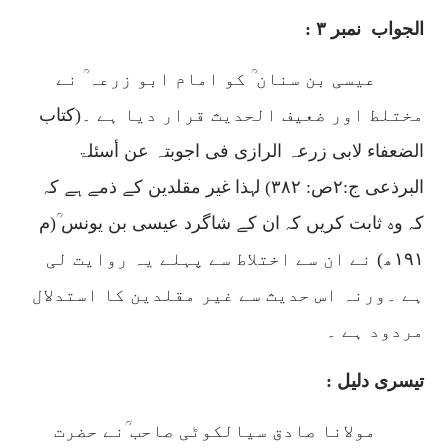
الجواب
نمبر
۳ :
عیسی بن سنان ؒ کو امام ابو زرعہ ؒ نے
مختلط اور ضعیف الحدیث قرار دیا ہے ۔(
کتاب
الضعفاء لابی زرعہ الرازی فی اجوبتہ عن أسئلۃ
البرذعی
ج:
۲
ص:
۳۸۲)
لہذا غیر مقلدین کے ذمے ہے کہ
کہ وہ ثابت کریں کہ ان کے شاگرد عیسی بن یونس ؒ(م
۱۹۱
ھ) نے ان سے اختلاط سے پہلے یہ روایت لی
ہے ۔ورنہ اس حدیث سے غیر مقلدین کا استدلال
مردود ہے ۔
تیسری دلیل :
مولانا صادق سیالکوٹی صاحب ؒنے حضرت