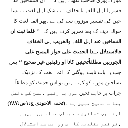
مبارک پوری صاحب لکھتے ہیں کہ
’’ان التساخین قد
فسرہا اہل اللغۃ بالخفاف ‘‘
بے شک اہل لغت نے تسا
خین کی تفسیر موزوں سے کی ہے۔پھر ائمہ لغت کا
حوالہ دینے کے بعد تحریر کرتے ہیں کہ
’’ فلما ثبت ان
التساخین عند اہل اللغۃ والغریب ہی الخفاف
فالاستدلال بہذا الحدیث علی جواز المسح علی
الجوربین مطلقاًثخینین کانا او رقیقین غیر صحیح ‘‘
پس
جب یہ بات ثابت ہوگئی کہ ائمہ لغت کے نزدیک
تساخین موزے کو کہتے ہیں تو اس حدیث کو مطلقاً
جراب پر چاہے
ثخین
ہوں یا رقیق ،مسح کی دلیل
بنانا صحیح نہیں ہے ۔
(تحفۃ الاحوذی ج:
۱
ص:
۲۸۷)
لہذا جب تساخین سے جراب مراد ہی نہیں ہے
،تو غیر مقلدین کا اس روایت سے استدلال