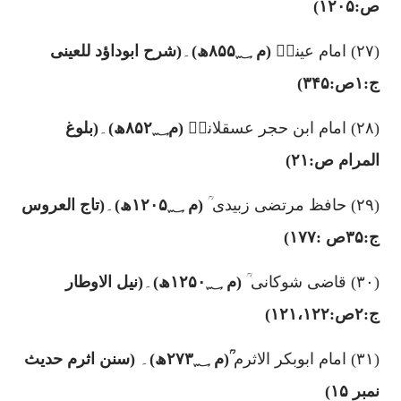
ص:
۱۲۰۵)
(۲۷)
امام عینیؒ
(م
۸۵۵؁
ھ)
۔
(شرح ابوداؤد
للعینی
ج:
۱
ص:
۳۴۵)
(۲۸)
امام ابن حجر عسقلانیؒ
(م
۸۵۲؁
ھ)
۔
(بلوغ
المرام ص:
۲۱)
(۲۹)
حافظ مرتضی زبیدی ؒ
(م
۱۲۰۵؁
ھ)
۔
(تاج العروس
ج:
۳۵
ص :
۱۷۷)
(۳۰)
قاضی شوکانی ؒ
(م
۱۲۵۰؁
ھ)
۔
(نیل الاوطار
ج:
۲
ص:
۱۲۱،۱۲۲)
(۳۱)
امام ابوبکر الاثرم
ؒ(م
۲۷۳؁
ھ)
۔
(سنن اثرم حدیث
نمبر
۱۵)