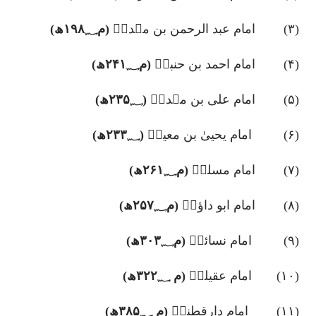
(
۳)
امام عبد الرحمن بن مہدیؒ
(م
؁ھ)
۱۹۸
(
۴)
امام احمد بن حنبلؒ
(م
؁ھ)
۲۴۱
(
۵)
امام علی بن مہدیؒ
(
؁ھ)
۲۳۵
(
۶)
امام یحییٰ بن معینؒ
(
؁ھ)
۲۳۳
(
۷)
امام مسلمؒ
(م
؁ھ)
۲۶۱
(
۸)
امام ابو داؤدؒ
(م
؁ھ)
۲۵۷
(
۹)
امام نسائیؒ
(م
۳۰۳؁
ھ)
(
۱۰)
امام عقیلیؒ
(م
؁ھ)
۳۲۲
(
۱۱)
امام دارقطنیؒ
(م
؁ھ)
۳۸۵