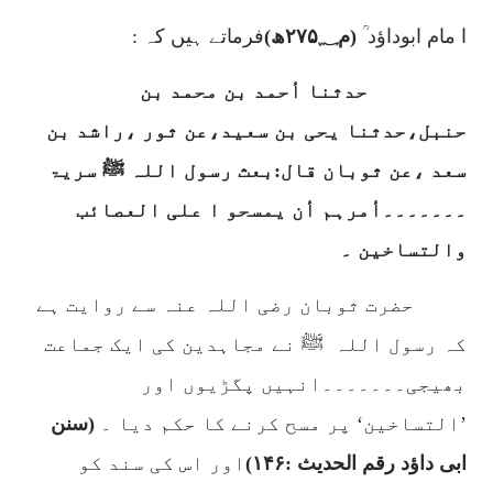
ا مام ابوداؤد ؒ
(م
۲۷۵؁
ھ)
فرماتے ہیں کہ :
حدثنا أحمد بن محمد بن
حنبل،حدثنا یحی بن سعید،عن ثور ،راشد بن
سعد ،عن ثوبان قال:بعث رسول اللہ ﷺ سریۃ
۔۔۔۔۔۔۔أمرہم أن یمسحو ا علی العصائب
والتساخین ۔
حضرت ثوبان رضی اللہ عنہ سے روایت ہے
کہ رسول اللہ
ﷺ نے مجاہدین کی ایک جماعت
بھیجی۔۔۔۔۔۔۔انہیں پگڑیوں اور
’التساخین‘ پر مسح کرنے کا حکم دیا ۔
(سنن
ابی داؤد رقم الحدیث :
۱۴۶)
اور اس کی سند کو