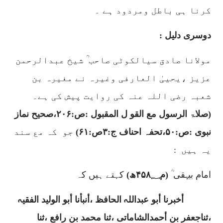
کرنا ہی باطل ومردود ہے ۔
دوسری دلیل :
مولانا صادق سیالکوٹی صاحب ؒ شیخ عبدالرحمن
عزیز ،یحییٰ العارفی وغیرہ نے مغیرہ بن
شعبہ رضی اللہ عنہ کی روایت پیش کی ہے۔
(صلاۃ الرسول مع القو ل المقبول :ص:
۲۰۶
،صحیح نماز
نبوی :ص:
۵۰
،تحفہ احناف ج:
۳
ص:
۶۱)
جو
کہ مع سند
یہ ہیں
:
امام بیہقی ؒ
(م۴۵۸؁ھ)
کہتے ہیں کہ
أخبرنا أبو عبداللہ الحافظ ،أنبأنا أبو الولید الفقیہ
،ثناجعفر بن أحمدالشاماتی ،ثنا محمد بن رافع ،ثنا