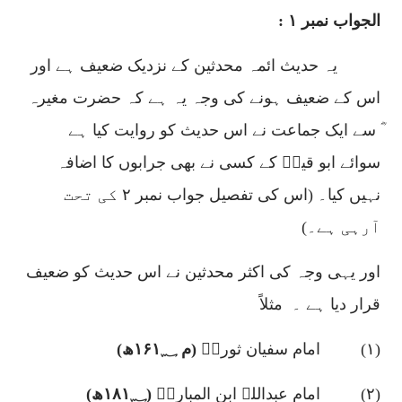
الجواب نمبر ۱ :
یہ حدیث ائمہ محدثین کے نزدیک ضعیف ہے اور
اس کے ضعیف ہونے کی وجہ یہ ہے کہ حضرت مغیرہ
ؓ سے ایک جماعت نے اس حدیث کو روایت کیا ہے
سوائے ابو قیسؒ کے کسی نے بھی جرابوں کا اضافہ
نہیں کیا۔ (اس کی تفصیل جواب نمبر
۲
کی تحت
آرہی ہے۔)
اور یہی وجہ کی اکثر محدثین نے اس حدیث کو ضعیف
قرار دیا ہے ۔
مثلاً
(
۱)
امام سفیان ثوریؒ
(م
؁ھ)
۱۶۱
(
۲)
امام عبداللہ ابن المبارکؒ
(
؁ھ)
۱۸۱