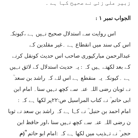
زبیر علی زئی نے صحیح کہا ہے ۔
الجواب نمبر ۱
:
اس روایت سے استدلال صحیح نہیں ہے ،کیونکہ
اس کی سند میں انقطاع ہے ۔غیر مقلدین کے
عبدالرحمن مبارکپوری صاحب اس حدیث کونقل کرنے
کے بعد لکھتے ہیں کہ : یہ حدیث استدلال کے لائق نہیں
ہے ۔کیونکہ یہ منقطع ہے اس لئے کہ راشد بن سعد ؒ
نے ثوبان رضی اللہ عنہ سے کچھ نہیں سنا۔
امام ابن
ابی حاتم ؒ نے کتاب المراسیل ص:
۲۲
پر لکھا ہے کہ :
امام احمد بن حنبل ؒ نے کہا ہے کہ راشد بن سعد نے ثوبا
ن رضی اللہ عنہ سے کچھ نہیں سنا ،اور حافظ ابن
حجر ؒ نے تہذیب میں لکھا ہے کہ :امام ابو حاتم
ؒ(م