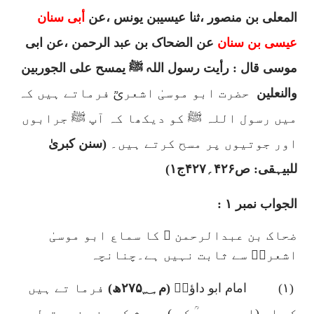
المعلی بن منصور ،ثنا عیسیبن یونس ،عن
أبی سنان
عیسی بن سنان
عن الضحاک بن عبد الرحمن ،عن ابی
موسی قال : رأیت رسول اللہ ﷺ یمسح علی الجوربین
والنعلین
حضرت ابو موسیٰ اشعریؒ فرماتے ہیں کہ
میں رسول اللہ ﷺ کو دیکھا کہ آپ ﷺ جرابوں
اور جوتیوں پر مسح کرتے ہیں۔
(سنن کبریٰ
للبیہقی: ص
۴۲۶
؍
۴۲۷
ج
۱)
الجواب نمبر ۱ :
ضحاک بن عبدالرحمن ؒ کا سماع ابو موسیٰ
اشعریؓ سے ثابت نہیں ہے۔چنانچہ
(
۱)
امام ابو داؤدؒ
(م
؁ھ)
۲۷۵
فرما تے ہیں
کہ اس (ابو موسی ؒ کی ) حدیث کی سند نہ متصل