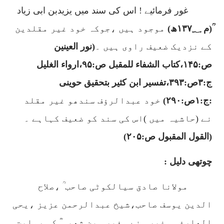
غور فرمائیے ! اس کی سند میں یزیدبن ابی زیاد
ؒ(م
۱۳۷؁
ھ)
موجود ہیں ،جوکہ خود غیر مقلدین
کے نزدیک ضعیف راوی ہیں ۔
(نور العینین
ص:
۱۴۵
،کتاب الشفاء للمقبل ص:
۹۵
،ارواء الغلیل
ج:
۳
ص:
۳۹۳
،تفسیر ابن کثیر بتحقیق حوینی
:ج:
۱
ص:
۲۹۰)
خود عبدالرؤف سندھو غیر مقلد
نے (حاشیہ میں )اس کی سند کو ضعیف کہاہے ۔
(القول المقبول ص:
۲۰۵)
چوتھی دلیل :
مولانا صادق سیالکوٹی صاحب ؒ ،صلاح
الدین یوسف صاحب،شیخ عبدالرحمن عزیز ،یحی
العارفی وغیرہ نے مغیرہ بن شعبہ ؓ کی روایت