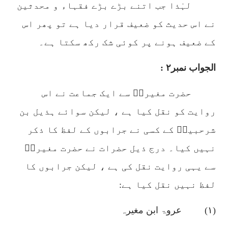
لہٰذا جب اتنے بڑے بڑے فقہاء و محدثین
نے اس حدیث کو ضعیف قرار دیا ہے تو پھر اس
کے ضعیف ہونے پر کوئی شک رکھ سکتا ہے۔
الجواب نمبر
۲ :
حضرت مغیرہؓ سے ایک جماعت نے اس
روایت کو نقل کیا ہے ، لیکن سوائے ہذیل بن
شرحبیلؒ کے کسی نے جرابوں کے لفظ کا ذکر
نہیں کیا۔
درج ذیل حضرات نے حضرت مغیرہؓ
سے یہی روایت نقل کی ہے ، لیکن جرابوں کا
لفظ نہیں نقل کیا ہے:
(
۱)
عروۃ ابن مغیرہ