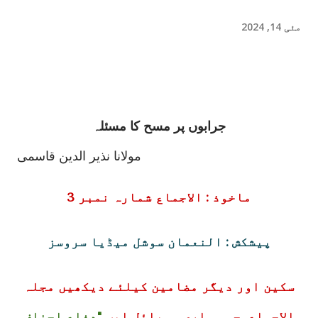
مئی 14, 2024
جرابوں پر مسح کا مسئلہ
مولانا نذیر الدین قاسمی
ماخوذ : الاجماع شمارہ نمبر 3
پیشکش : النعمان سوشل میڈیا سروسز
سکین اور دیگر مضامین کیلئے دیکھیں مجلہ
الاجماع جو ہماری موبائل ایپ
"دفاع احناف