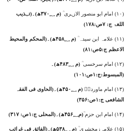
(۱۰)
امام ابو منصور الازہری ؒ
(م
۳۷۰؁
ھ)۔(تہذیب
اللغۃ ج:
۷
ص:
۱۷۸)
(۱۱)
علامہ ابن سیدہ ؒ
(م
۴۵۸؁
ھ)۔(المحکم والمحیط
الاعظم ج:
۵
ص:
۸۱)
(۱۲)
امام سرخسی ؒ
(م
۴۸۳؁
ھ)۔
(المبسوط:ج:
۱
ص:
۱۰۱)
(۱۳)
امام ماوردیؒ
(م
۴۵۰؁
ھ)۔(الحاوی فی الفقہ
الشافعی ج:
۱
ص:
۳۵۶)
(۱۴)
امام ابن حزم ؒ
(م
۴۵۶؁
ھ)۔(المحلی ج:
۱
ص:
۳۱۷)
(۱۵)
علامہ زمخشری ؒ
(م
۵۳۸؁
ھ)۔(الفائق فی غرائب