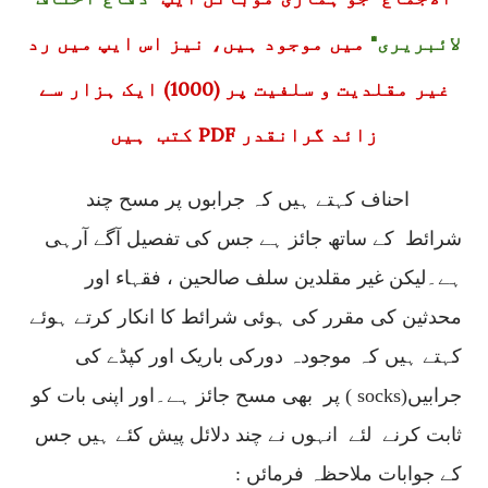
لائبریری"
میں موجود ہیں، نیز اس ایپ میں رد
غیر مقلدیت و سلفیت پر (1000) ایک ہزار سے
زائد گرانقدر PDF کتب ہیں
احناف کہتے ہیں کہ جرابوں پر مسح چند
شرائط
کے ساتھ جائز ہے جس کی تفصیل آگے آرہی
ہے۔لیکن غیر مقلدین سلف صالحین ، فقہاء اور
محدثین کی مقرر کی ہوئی شرائط کا انکار کرتے ہوئے
کہتے ہیں کہ موجودہ دورکی باریک اور کپڈے کی
جرابیں(
socks
) پر
بھی مسح جائز ہے۔اور اپنی بات کو
ثابت کرنے
لئے
انہوں نے چند دلائل پیش کئے ہیں جس
کے جوابات ملاحظہ فرمائں :