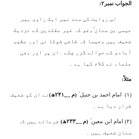
الجواب نمبر
۲:
اس روایت کی سند میں ایک راوی ہیں
عیسی بن سنان ؒ،جو کہ غیر مقلدین کے نزدیک
ضعیف ہیں ،جیسا کہ قاضی شوکا نی اور عظیم
آبادی کے حوالے گزر چکے ۔ان پر اور بھی
علماء نے کلام کیا ہے ۔
مثلاً:
(۱)
امام احمد بن حنبل ؒ
(م
۲۴۱؁
ھ)
نے ان کو ضعیف
قرار دیا ہے ۔
(۲)
امام ابن معین ؒ
(م
۲۳۳؁
ھ)
فرماتے ہیں کہ
سنان ضعیف ہیں ۔