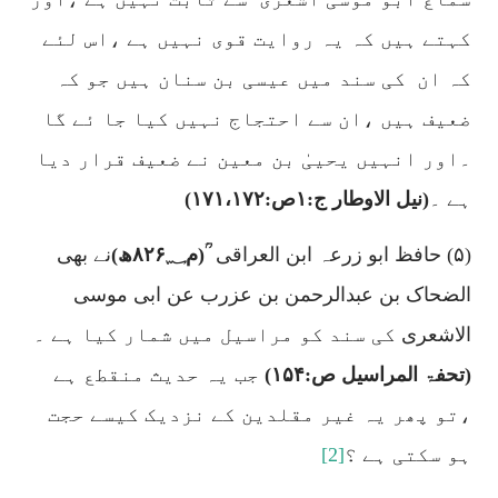
کہتے ہیں کہ یہ روایت قوی نہیں ہے ،اس لئے
کہ ان
کی سند میں عیسی بن سنان ہیں جو کہ
ضعیف ہیں ،ان سے احتجاج نہیں کیا جا ئے گا
۔اور انہیں یحییٰ بن معین نے ضعیف قرار دیا
ہے ۔
(نیل الاوطار ج:
۱
ص:
۱۷۱،۱۷۲)
(۵)
حافظ ابو زرعہ ابن العراقی
ؒ(م
۸۲۶؁
ھ)
نے بھی
الضحاک بن عبدالرحمن بن عزرب عن ابی موسی
الاشعری
کی سند کو مراسیل میں شمار کیا ہے ۔
(تحفۃ المراسیل ص:
۱۵۴)
جب یہ حدیث منقطع ہے
،تو پھر یہ غیر مقلدین کے نزدیک کیسے حجت
ہو سکتی ہے ؟
[2]