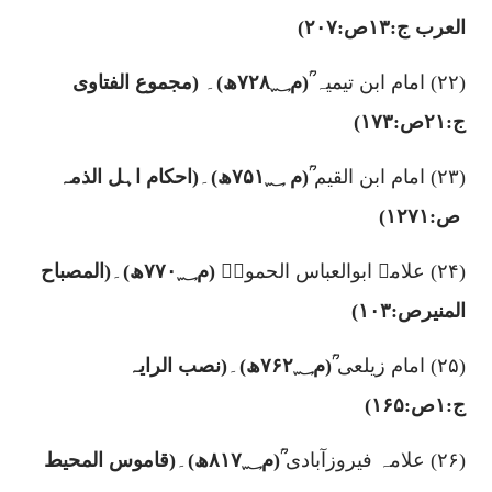
العرب ج:
۱۳
ص:
۲۰۷)
(۲۲)
امام ابن تیمیہ
ؒ(م
۷۲۸؁
ھ)
۔
(مجموع الفتاوی
ج:
۲۱
ص:
۱۷۳)
(۲۳)
امام ابن القیم
ؒ(م
۷۵۱؁
ھ)
۔
(احکام اہل الذمہ
ص:
۱۲۷۱)
(۲۴)
علامہ ابوالعباس الحمویؒ
(م
۷۷۰؁
ھ)
۔
(المصباح
المنیرص:
۱۰۳)
(۲۵)
امام زیلعی
ؒ(م
۷۶۲؁
ھ)
۔
(نصب الرایہ
ج:
۱
ص:
۱۶۵)
(۲۶)
علامہ فیروزآبادی
ؒ(م
۸۱۷؁
ھ)
۔
(قاموس المحیط