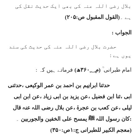
بلال رضی اللہ عنہ کی بھی ایک حدیث نقل کی
ہے ۔
(القول المقبول ص:
۲۰۵)
الجواب :
حضرت بلال رضی اللہ عنہ کی حدیث کی سند
یوں ہے :
امام طبرانی ؒ
(م
۳۶۰؁
ھ)
فرماتے ہیں کہ :
حدثنا ابراہیم بن احمد بن عمر الوکیعی ،حدثنی
ابی ،ثنا ابن فضیل ،عن یزید بن ابی زیاد ،عن ابن ابی
لیلی ،عن کعب بن عجرۃ ،عن بلال رضی اللہ عنہ قال
:کان رسول اللہ ﷺ یمسح علی الخفین والجوربین
۔
(معجم الکبیر للطبرانی ج:
۱
ص:
۳۵۰)