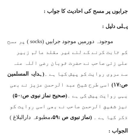
جرابوں پر مسح کی احادیث کا جواب :
پہلی دلیل :
موجودہ دورمیں موجود جرابیں (
socks
) پر مسح
کو ثابت کرنے کے لئے غیر مقلد عالم زبیر
علی زئی صاحب نے حضرت ثوبان رضی اللہ عنہ
سے مروی روایت کو پیش کیا ہے ۔
(ہدایۃ المسلمین
ص:
۱۷)
اسی طرح شیخ عبد الرحمن عزیز نے بھی
یہی روایت پیش کی ہے ۔
(صحیح نماز نبوی ص:
۵۰)
نیز شفیق الرحمن صاحب نے بھی اسی روایت کو
ذکر کیا ہے ۔
(نماز نبوی ص :
۵۹
،
مطبوعہ دارالبلاغ )
الجواب :