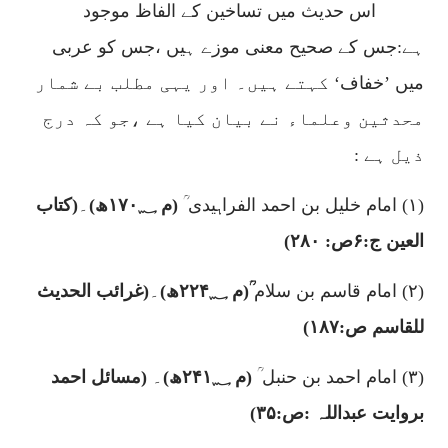
اس حدیث میں تساخین کے الفاظ موجود
ہے:جس کے صحیح معنی موزے ہیں ،جس کو عربی
میں
’خفاف‘
کہتے ہیں۔ اور یہی مطلب بے شمار
محدثین وعلماء نے بیان کیا ہے ،جو کہ درج
ذیل ہے :
(۱)
امام خلیل بن احمد الفراہیدی ؒ
(م
۱۷۰؁ھ)
۔
(
کتاب
العین ج:
۶
ص:
۲۸۰)
(۲)
امام قاسم بن سلام
ؒ(م
۲۲۴؁
ھ)
۔
(غرائب الحدیث
للقاسم ص:
۱۸۷)
(۳)
امام احمد بن حنبل ؒ
(م
۲۴۱؁
ھ)
۔
(مسائل احمد
بروایت عبداللہ :ص:
۳۵)