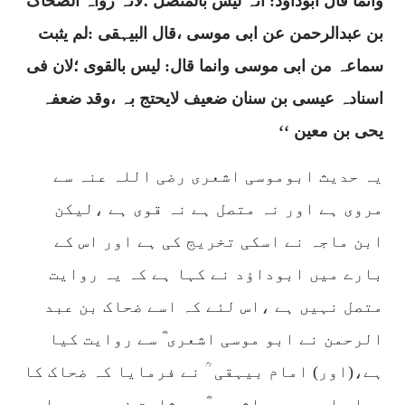
وانما قال أبوداؤد: انہ لیس بالمتصل ؛لانہ رواہ الضحاک
بن عبدالرحمن عن ابی موسی ،قال البیہقی :لم یثبت
سماعہ من ابی موسی وانما قال: لیس بالقوی ؛لان فی
اسنادہ عیسی بن سنان ضعیف لایحتج بہ ،وقد ضعفہ
یحی بن معین ‘‘
یہ حدیث ابوموسی اشعری رضی اللہ عنہ سے
مروی ہے اور نہ متصل ہے نہ قوی ہے ،لیکن
ابن ماجہ نے اسکی تخریج کی ہے اور اس کے
بارے میں ابوداؤد نے کہا ہے کہ یہ روایت
متصل نہیں ہے ،اس لئے کہ اسے ضحاک بن عبد
الرحمن نے ابو موسی اشعری ؓ سے روایت کیا
ہے،(اور) امام بیہقی
ؒ نے فرمایا کہ ضحاک کا
سماع ابو موسی اشعری ؓ سے ثابت نہیں ہے ،اور