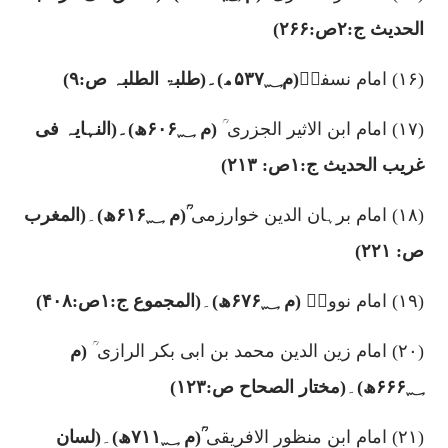
الحدیث ج:
۲
ص:
۲۶۶)
(۱۶)
امام نسفیؒ
(م
۵۳۷؁
ھ)۔(
طلبۃ الطلبہ
ص:
۹)
(۱۷)
امام ابن الاثیر الجزری ؒ
(م
۶۰۶؁
ھ)۔(النہایہ فی
غریب الحدیث ج:
۱
ص:
۲۱۳)
(۱۸)
امام برہان الدین خوارزمی
ؒ(م
۶۱۶؁
ھ)
۔
(المغرب
ص:
۲۲۱)
(۱۹)
امام نوویؒ
(م
۶۷۶؁
ھ)
۔
(المجموع ج:
۱
ص:
۴۰۸)
(۲۰)
امام زین الدین محمد بن ابی بکر الرازی ؒ
(م
۶۶۶؁
ھ)
۔
(مختار الصحاح ص:
۱۲۳)
(۲۱)
امام ابن منظور الافریقی
ؒ(م
۷۱۱؁
ھ)
۔
(لسان