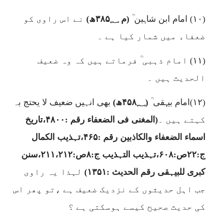
(۱۰)
امام ابن شاہین ؒ
(م
۳۸۵؁
ھ)
نے اس راوی کو
ضعفاء میں شمار کیا ہے ۔
(۱۱)
امام ذہبی ؒ فرماتے ہیں کہ وہ ضعیف
الحدیث ہیں ۔
(۱۲)
امام بیہقی ؒ
(
۴۵۸؁
ھ)
بھی انہیں
ضعیف لا یحتج بہ
کہتے ہیں ۔
(المغنی فی الضعفاء رقم :
۴۸۰۰
،تاریخ
اسماء الضعفاء والکاذبین رقم :
۴۶۵
،تہذیب الکمال
ج:
۲۲
ص:
۶۰۸
،تہذیب التہذیب ج:
۸
ص:
۲۱۱،۲۱۲
،سنن
کبری للبیہقی رقم الحدیث :
۱۳۵۱)
لہذا یہ راوی
جب اہل حدیثوں کے نزدیک ضعیف ہے ،تو پھر اس
کی حدیث صحیح کیسے ہوسکتی ہے ؟