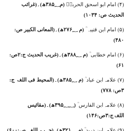
(۴)
امام ابو اسحق الحربیؒ
(م
۳۸۵؁
ھ)۔(غرائب
الحدیث ص:
۱۰۳۴)
(۵)
امام ابن قتیبہ ؒ
(م
۲۷۶؁
ھ)۔(المعانی الکبیر ص:
۴۸۰)
(۶)
امام خطابی ؒ
(م
۳۸۸؁
ھ)۔(غریب الحدیث ج:
۲
ص:
۶۱)
(۷)
علامہ ابن عباد ؒ
(م
۳۸۵؁
ھ)۔(المحیط فی اللغۃ ج:
۳
ص:
۷۷۸)
(۸)
علامہ ابن الفارس ؒ
(
۳۹۵؁؁
ھ)۔(مقائیس
اللغۃج:
۳
ص:
۱۴۶)
(۹)
علامہ ابن درید ؒ
(م
۳۲۱؁
ھ)۔(جہرۃ اللغہ ص:
۶۰۰)