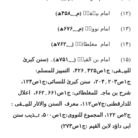
(
۱۲)
امام بیہقیؒ
(م
؁ھ)
۴۵۸
(
۱۳)
امام نوویؒ
(م
؁ھ)
۶۷۶
(
۱۴)
امام
مغلطائیؒ
(
؁ھ)
۷۶۲
(
۱۵)
امام بن القیمؒ
(
؁ھ)
۷۵۱
۔
(سنن کبریٰ
للبیہقی: ج
۱
ص
۴۲۵
؍
۴۲۶
،
التمییز للمسلم:
ج
۱
ص
۲۰۳
؍
۲۰۴
،
سنن کبریٰ للنسائی:ج
۱
ص
۱۲۴
،
شرح بن ماجہ للمغلطائی: ج
۱
ص
۶۶۱
؍
۶۶۲
،
اعلال
للدارقطنی:ج
۷
ص
۱۱۲
، معرفۃ السنن والاثار للبیہقی :
ج
۲
ص
۱۲۲
، المجموع للنووی:ج
۱
ص
۵۰۰
، تہذیب سنن
ابی داؤد لابن القیم :ج
۱
ص
۲۷۳)