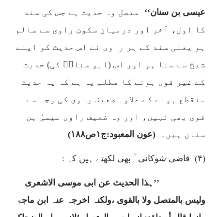
عیسی بن سنان‘‘
متصل وہ حدیث ہے جس کی سند
کا اول، آخر اور درمیان سکوتِ راوی سے سالم
ہو یعنی سند کے ہر راوی نے اس حدیث کو اپنے
شیخ سے سنا ہو اور اس (ابو سنانؒ کی) حدیث
کے غیر قوی ہونے کا مطلب یہ ہے کہ یہ حدیث
منقطع ہونے کے علاوہ ضعیف راوی کی وجہ سے
قوی بھی نہیں، اور وہ ضعیف راوی عیسیٰ بن
سنان ہیں۔
(عون المعبود:ج
۱
ص
۱۸۸)
(۴)
قاضی شوکانی
ؒ بھی لکھتے ہیں کہ :
’’ہذا الحدیث عن ابی موسی الاشعری
ولیس بالمتصل ولا بالقوی ،ولکنہ اخرجہ عنہ ابن ماجۃ