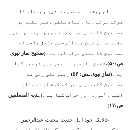
ان بیشمار سلف ،محدثین وعلماء کا رد
کرتے ہوئے ،نام نہاد سلفی ،غیر مقلد ین
تساخین کامعنی جراب کرتے ہیں۔ چنانچہ غیر
مقلد عالم شیخ عبدالرحمن عزیز صاحب نے
تساخین کا معنی جراب کیاہے ۔
(صحیح نماز نبوی
ص:
۵۰)
،
شفیق الرحمن نے بھی یہی ترجمہ کیا
ہے ۔
(نماز نبوی
ـ
ص:
۵۶)
زبیر علی زئی نے
تساخین کامعنی پاؤں کو گرم کرنے والی
اشیاء ’موزہ اور جراب کیا ہے ۔
(ہدیۃ المسلمین
ص:
۱۷)
حالانکہ خود اہل حدیث محدث عبدالرحمن