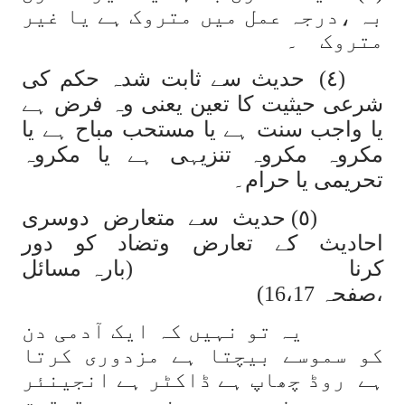
بہ ،درجہ عمل میں متروک ہے یا غیر
متروک ۔
(٤) حدیث سے ثابت شدہ حکم کی
شرعی حیثیت کا تعین یعنی وہ فرض ہے
یا واجب سنت ہے یا مستحب مباح ہے یا
مکروہ مکروہ تنزیہی ہے یا مکروہ
تحریمی یا حرام۔
(٥) حدیث سے متعارض دوسری
احادیث کے تعارض وتضاد کو دور
کرنا (بارہ مسائل
،صفحہ 16،17)
یہ تو نہیں کہ ایک آدمی دن
کو سموسے بیچتا ہے مزدوری کرتا
ہے روڈ چھاپ ہے ڈاکٹر ہے انجینئر
ہے پروفیسر ہے وغیرہ ۔ تحقیق