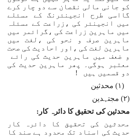
کو جانی مالی نقصان سے دو چار کرے
گااسی طرح انجینئرنگ کے مسئلے
میں انجینئر کی ،زراعت کے مسئلہ
میں ماہرین زراعت کی ،گرائمر میں
ماہرین صرف و نحو کی ،لغت میں
ماہرین لغت کی ،اور احادیث کی صحت
و ضعف میں ماہرین حدیث کی رائے
معتبر ہوگی۔ پھر ماہرین حدیث کی
دو قسمیں ہیں !
(١) محدثین
(٢) مجتہدین
محدثین کی تحقیق کا دائرہ کار:
محدثین کی تحقیق کا دائرہ کار
حدیث کی اسناد تک محدود ہے سند کا