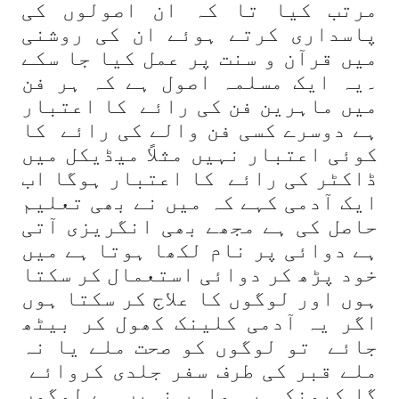
مرتب کیا تا کہ ان اصولوں کی
پاسداری کرتے ہوئے ان کی روشنی
میں قرآن و سنت پر عمل کیا جا سکے
۔یہ ایک مسلمہ اصول ہے کہ ہر فن
میں ماہرین فن کی رائے کا اعتبار
ہے دوسرے کسی فن والے کی رائے کا
کوئی اعتبار نہیں مثلاً میڈیکل میں
ڈاکٹر کی رائے کا اعتبار ہوگا اب
ایک آدمی کہے کہ میں نے بھی تعلیم
حاصل کی ہے مجھے بھی انگریزی آتی
ہے دوائی پر نام لکھا ہوتا ہے میں
خود پڑھ کر دوائی استعمال کر سکتا
ہوں اور لوگوں کا علاج کر سکتا ہوں
اگر یہ آدمی کلینک کھول کر بیٹھ
جائے تو لوگوں کو صحت ملے یا نہ
ملے قبر کی طرف سفر جلدی کروائے
گا کیونکہ یہ ماہر نہیں ہے لوگوں