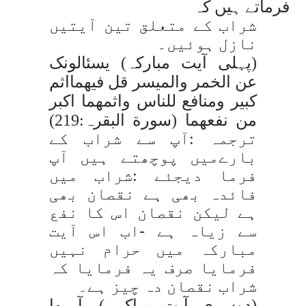
فرماتے ہیں کہ
شراب کے متعلق تین آیتیں
نازل ہوئیں۔
(پہلی آیت مبارکہ)
یسئالونک
عن الخمر والمیسر قل فیھمااثم
کبیر ومنافع للناس واثمھما اکبر
من نفعھما
(سورة البقرہ:219)
ترجمہ :آپ سے شراب کے
بارےمیں پوچھتے ہیں آپ
فرما دیجئے :شراب میں
فائدہ بھی ہے نقصان بھی
ہے لیکن نقصان اس کا نفع
سے زیاہ ہے -اب اس آیت
مبارکہ میں حرام نہیں
فرمایا صرف یہ فرمایا کہ
شراب نقصان دہ چیز ہے۔
(دوسری آیت مباکہ )
یآ یھا