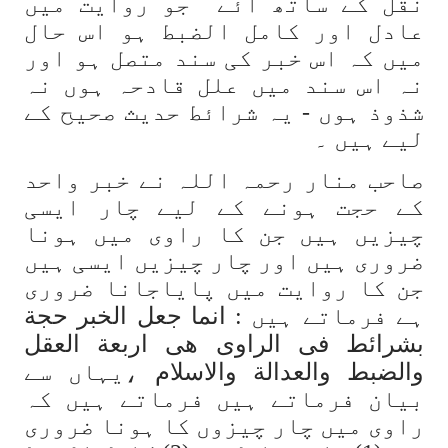
نقل کے ساتھ آئے جو روایت میں
عادل اور کامل الضبط ہو اس حال
میں کہ اس خبر کی سند متصل ہو اور
نہ اس سند میں علل قادحہ ہوں نہ
شذوذ ہوں - یہ شرائط حدیث صحیح کے
لیے ہیں ۔
صاحب منار رحمہ اللہ نے خبر واحد
کے حجت ہونے کے لیے چار ایسی
چیزیں ہیں جن کا راوی میں ہونا
ضروری ہیں اور چار چیزیں ایسی ہیں
جن کا روایت میں پایاجانا ضروری
ہے فرماتے ہیں :
انما جعل الخبر حجة
بشرائط فی الراوی ھی اربعة العقل
والضبط والعدالة والاسلام
،یہاں سے
بیان فرماتے ہیں فرماتے ہیں کہ
راوی میں چار چیزوں کا ہونا ضروری