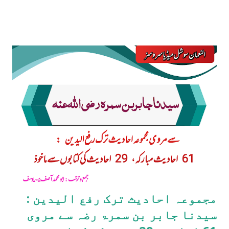
اللّٰہُ علیْہِ وسلّم فصلی فلمْ یرْفعْ یدیْہِ اِلّا فِیْ اوَّل مرَّۃٍ قال وفِی
الْبابِ عنْ برا ءِ بْن عازِبٍ قالَ ابُوْعِیْسی حدِیْثُ ابْنُ مسْعُوْدٍ حدِیْثٌ
حسنٌ وبہ یقُوْلُ غیْرُ واحِدٍ مِّنْ اصْحابِ النَّبی صلّی اللّہُ علیْہِ وسلم
والتابعِیْن وھُوقوْلُ سُفْیَان واھْل الْکوْفۃِ۔ ( سنن ترمذی :۱؍۵۹،
دو...
مجموعہ احادیث ترک رفع الیدین :
سیدنا جابر بن سمرۃ رضہ سے مروی