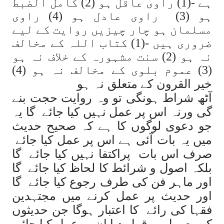
ہے -(1) راوی عاقل ہو (2) کامل الضبط
ہو (3) راوی عادل ہو (4) راوی
مسلمان ہو چار چیزیں روایت کے لیے
ضروری ہیں -(1) کتاب اللہ کے مخالف
نہ ہو (2) سنت مشہورہ کے خلاف نہ ہو
(3) عموم بلوی کے مخالف نہ ہو (4)
خیر القرون کے متعلق نہ ہو
آٹھ شراط ہونگی تو وہ روایت حجت بنے
گی ورنہ اس پر عمل نہیں کیا جائے گا یہ
جو دعوی لوگوں کا ہے کہ صحیح حدیث
میں یہ بات آئی ہے اس پر عمل کیا جائے
صرف اس بات پراکتفا نہیں کیا جائے گا
بلکہ اصول و شرائط کا لحاظ کیا جائے گا
اور ماہر فن کی طرف رجوع کیا جائے گا
اور حدیث پر عمل کرنے میں مجتہدین
فقہا کی رائے کا اعتبار ہوگا جن حدیثوں