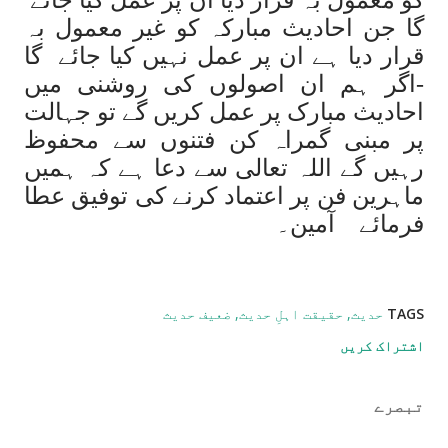
کو معمول بہ قرار دیا ان پر عمل کیا جائے
گا جن احادیث مبارکہ کو غیر معمول بہ
قرار دیا ہے ان پر عمل نہیں کیا جائے گا
-اگر ہم ان اصولوں کی روشنی میں
احادیث مبارک پر عمل کریں گے تو جہالت
پر مبنی گمراہ کن فتنوں سے محفوظ
رہیں گے اللہ تعالی سے دعا ہے کہ ہمیں
ماہرین فن پر اعتماد کرنے کی توفیق عطا
فرمائے آمین۔
TAGS
حدیث
حقیقت اہلِ حدیث
ضعیف حدیث
اشتراک کریں
تبصرے