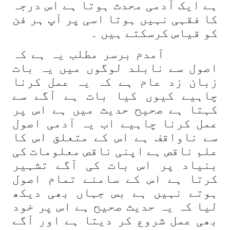
ہے ایک آدمی محدث ہوتا ہے اس درجہ
کا فقہی نہیں ہوتا اسی پر آپ ہر فن
کو قیاس کرسکتے ہیں ۔
آمدم برسر مطلب یہ ہے کہ
اصول سے نابلد لوگوں میں یہ بات
زبان زد عام ہے کہ یہ عمل کرنا
چاہیے کیوں کیا بات ہے آگے سے
کہتا ہے صحیح حدیث میں ہے اس پر
عمل کرنا چاہیے اب یہ آدمی اصول
سے ناواقف ہے اس کے متعلق اس کا
علم ناقص ہے اپنی ناقص معلومات کی
بنیاد پر اس بات کی آگے تشہیر
کرتا ہے اس کے سامنے تمام اصول
ہوتے نہیں ہے بس جہاں بھی دیکھ
لیا کہ یہ حدیث صحیح ہے اس پر خود
بھی عمل شروع کر دیتا ہے اور آگے