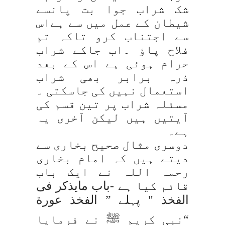
شک شراب جوا بت پانسے
شیطان کے عمل میں سے ہےاس
سے اجتناب کرو تاکہ تم
فلاح پاؤ ۔اب جاکے شراب
حرام ہوئی ہے اس کے بعد
ذرہ برابر بھی شراب
استعمال نہیں کی جاسکتی ۔
مسئلہ شراب پر تین قسم کی
آیتیں ہیں لیکن آخری یہ
ہے۔
دوسری مثال صحیح بخاری سے
دیتے ہیں کہ امام بخاری
رحمہ اللہ نے ایک باب
قائم کیا ہے -
باب مایذکر فی
الفخذ
" پہلے ”
الفخذ عورة
“نبی کریم ﷺ نے فرمایا