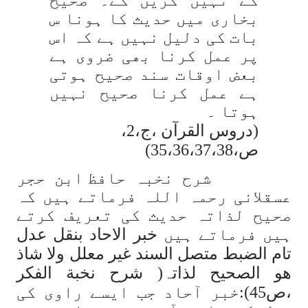
گے نہیں کریں گے۔ صحیح
بخاری میں حدیث کا ہونا س
بات کی دلیل نہیں ہے کہ اس
پر عمل کرنا بھی ضروی ہے
بعض اوقات سند صحیح ہوتی
ہے عمل کرنا صحیح نہیں
ہوتا ۔
(دروس القرآن ،ج،2،
ص،35،36،37،38)
شرح
نخبہ
حافظ ابن حجر
عسقلانی رحمہ اللہ فرماتے ہیں کہ
صحیح لذاتہ حدیث کی تعریف کرتے
ہیں فرماتے ہیں
خبر الاحاد بنقل عدل
تام الضبط متصل السند غیر معلل ولا شاذ
ھو الصحیح لذاتہ
( شرح نخبة الفکر
،ص45):خبر آحاد جب ایسے راوی کی