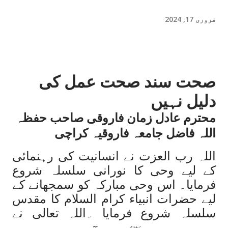
فروری 17, 2024
صحت سند صحت عمل کی
دلیل نہیں
محترم عادل زمان فاروقی صاحب حفظہ
اللہ فاضل جامعہ فاروقیہ کراچی
اللہ رب العزت نے انسانیت کی رہنمائی
کے لیے وحی کا نورانی سلسلہ شروع
فرمایا۔ اس وحی مبارکہ کو سمجھانے کے
لیے حضرات انبیاء کرام السلام کا مقدس
سلسلہ شروع فرمایا ۔اللہ تعالی نے