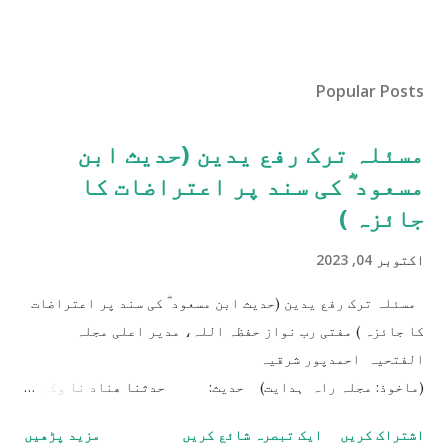
Popular Posts
مسئلہ ترک رفع یدین (حدیث ابن
مسعود ؓ کی سند پر اعتراضات کا
جائزہ )
اکتوبر 04, 2023
مسئلہ ترک رفع یدین (حدیث ابن مسعود ؓ کی سند پر اعتراضات
کا جائزہ ) مفتی رب نواز حفظہ اللہ، مدیر اعلی مجلہ
الفتحیہ احمدپور شرقیہ
(ماخوذ: مجلہ راہ ہدایت) حدیث: حدثنا ھناد نا وکیع
عن سفیان عن عاصم بن کلیب عن عبد الرحمن بن الاسود عن علقمۃ
اشتراک کریں
ایک تبصرہ شائع کریں
مزید پڑھیں
قال قال عبد اللہ بن مسعود الا اصلیْ بِکُمْ صلوۃ رسُوْل اللّٰہِ صلّی