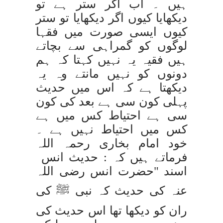
ہیں ۔ اب اگر ستر ہے تو
دیکھایا کیوں اگر دیکھایا تو ستر
کیوں ایسی صورت میں فقہا
لوگوں کو گمراہی سے بچاتے
ہیں فقیہ یہ نہیں کہتا کہ ہم
دونوں کو نہیں مانتے وہ یہ
دیکھتا ہے کہ اس میں حدیث
پہلی کون سی ہے بعد کی کون
سی ہے احتیاط کس میں ہے
کس میں احتیاط نہیں ہے ۔
خود امام بخاری رحمہ اللہ
فرماتے ہیں کہ :
حدیث انس
اسند
"حضرت انس رضی اللہ
عنہ کی حدیث کہ نبی ﷺ کی
ران کو دیکھا تھا اس حدیث کی