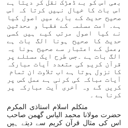
بھی اس کو بے ڈھڑک نقل کر دیتا ہے
اس بات کا خیال نہیں کرتا کہ اس
صحیح حدیث کے بارے میں اصول کیا
ہے۔ امت مسلمہ کے فقہا و محدثین
نے کیا اصول مرتب کیے ہیں کسی
حدیث کا صحیح ہونا الگ بات ہے
،عمل کے اعتبار سے صحیح ہونا یہ
الگ بات ہے ۔جس طرح ایک مسئلے پر
قرآن کریم کی متعدد آیات مبارکہ
کا نزول ہوتا ہے اب تلاوت ان تمام
آیات مباکہ کی کرنی ہے عمل کس پر
کریں گے وہ آخری آیت مبارکہ پر
کرنا ہے ۔
متکلم اسلام استاذی المکرم
حضرت مولانا محمد الیاس گھمن صاحب
اس کی مثال قرآن کریم سے دیتے ہیں