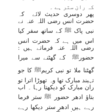
کہ ران ستر ہے ۔
پھر دوسری حدیث لائے کہ
حضرت انس رضی اللہ عنہ نے
نبی پاک ﷺ کے ساتھ سفر کیا
اس میں ہے کہ حضرت انس
رضی اللہ عنہ فرماتے ہیں :
حضورﷺ کے گھٹنے سے میرا
گھٹنا ملا تو نبی کریمﷺ کا جو
تہبند مبارک تھا وہ تھوڑا اترا تو
ران مبارک کو دیکھتا رہا ۔ اب
بتاؤ ادھر حضور ﷺ ستر فرما
رہے ہیں ادھر ستر دیکھا رہے