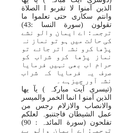
الذین آمنوا لا تقربو ا الصلاة
وانتم سکاری حتی تعلموا ما
تقولون
(سورة النسا :43)
ترجمہ: اے ایمان والو نشے
کی حالت میں ہو تو نماز نہ
پڑھا کرو نشہ اتر جائے تو
نماز پڑھا کرو شراب کو
حرام اب بھی نہیں فرمایا
صرف یہ فرمایا کہ شراب
نشہ آور چیزہے ۔
(تیسری آیت مبارکہ )
یآ یھا
الذین آمنو ا انما الخمر والمیسر
والانصاب والازلام رجس من
عمل الشیطان فاجتنبوہ لعلکم
تفلحون
(سورة المائدہ : 90)
ترجمہ: اے ایمان والو بے