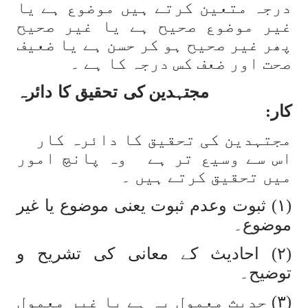
درجہ متعین کرتے ہیں موضوع ہے یا
غیر موضوع صحیح ہے یا غیر صحیح
پھر غیر صحیح ہو کر حسن ہے یا ضعیف
صحت اور ضعف کس درجہ کا ہے ۔
مجتہدین کی تحقیق کا دائرہ
کار:
مجتہدین کی تحقیق کا دائرہ کار
اس سے وسیع تر ہے وہ پانچ امور
میں تحقیق کرتے ہیں ۔
(١) ثبوت وعدم ثبوت یعنی موضوع یا غیر
موضوع۔
(٢) احادیث کے معانی کی تشریح و
توضیح۔
(٣) حدیث معمول بہ ہے یا غیر معمول