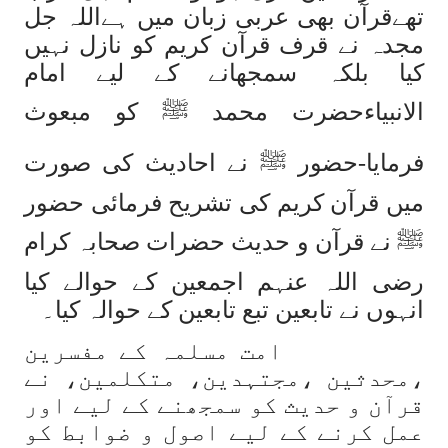
تھےقرآن بھی عربی زبان میں ہےاللہ جل
مجدہ نے قرف قرآن کریم کو نازل نہیں
کیا بلکہ سمجھانے کے لیے امام
الانبیاءحضرت محمد ﷺ کو مبعوث
فرمایا-حضور ﷺ نے احادیث کی صورت
میں قرآن کریم کی تشریح فرمائی حضور
ﷺ نے قرآن و حدیث حضرات صحابہ کرام
رضی اللہ عنہم اجمعین کے حوالے کیا
انہوں نے تابعین تبع تابعین کے حوالہ کیا۔
امت مسلمہ کے مفسرین
،محدثین ،مجتہدین، متکلمین، نے
قرآن و حدیث کو سمجھنے کے لیے اور
عمل کرنے کے لیے اصول و ضوابط کو