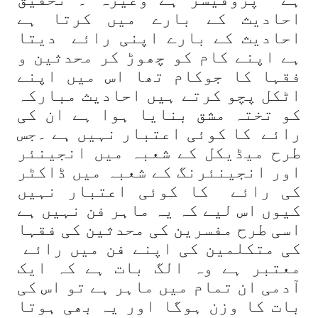
احادیث کے بارے میں کرتا ہے
احادیث کے بارے اپنی رائے دیتا
ہے اپنے کام کو چھوڑ کر محدثین و
فقہا کا جوکام تھا اس میں اپنے
اٹکل پچو کرتے ہیں احادیث مبارکہ
کو تختہ مشق بنایا ہوا ہے ان کی
رائے کا کوئی اعتبار نہیں ہے ۔جس
طرح میڈیکل کے شعبہ میں انجینئر
اور انجینئرنگ کے شعبہ میں ڈاکٹر
کی رائے کا کوئی اعتبار نہیں
کیوں اس لیے کہ یہ ماہر فن نہیں ہے
اسی طرح مفسرین کی محدثین کی فقہا
کی متکلمین کی اپنے فن میں رائے
معتبر ہے وہ الگ بات ہے کہ ایک
آدمی ان تمام میں ماہر ہے تو اس کی
بات کا وزن ہوگا اور یہ بھی ہوتا