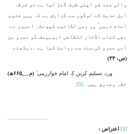
والی سند کو اپنی طرف گھڑ لیا ہے تو فرقہ
اہل حدیث کے لوگوں سے گزارش ہے کہ یہی فتوی
امام ذہبی ؒ پر بھی لگائیے کیونکہ انہوں نے
بھی کتاب الآثار للقاضی ابویوسف کو عمرو بن
ابی عمرو کی سند سے روایت کیا ہے ۔دیکھئے
(ص: ۳۳)
ورنہ تسلیم کریں کہ امام خوارزمی ؒ
(م
۶۶۵؁
ھ)
ثقہ وصدوق ہیں ۔
[5]
اعتراض :
[1]