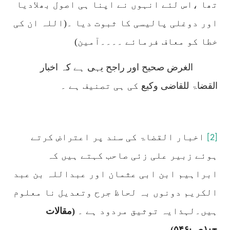
تھا ،اس لئے انہوں نے اپنا ہی اصول بھلادیا
اور دوغلی پالیسی کا ثبوت دیا ۔(اللہ ان کی
خطا کو معاف فرمائے ۔۔۔۔آمین)
الغرض صحیح اور راجح یہی ہے کہ
اخبار
القضاۃ للقاضی وکیع
کی ہی تصنیف ہے ۔
اخبار القضاۃ کی سند پر اعتراض کرتے
[2]
ہوئے زبیر علی زئی صاحب کہتے ہیں کہ
ابراہیم ابن ابی عثمان اور عبداللہ بن عبد
الکریم دونوں بہ لحاظ جرح وتعدیل نا معلوم
ہیں۔لہذایہ توثیق مردود ہے ۔
(مقالات
ج:
۱
ص:
۵۴۶)