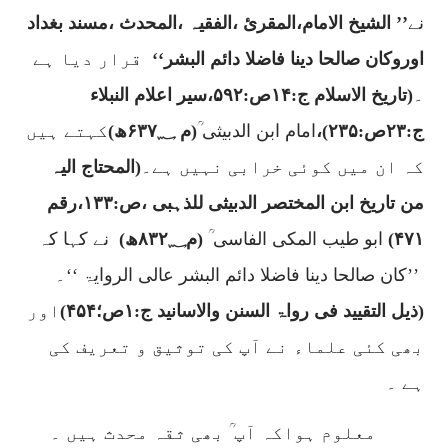
نے
’’ الشیخ الامام،المقریٔ ،الفقیہ ،المحدث ،مسند بغداد
اوروکان صالحا دینا فاضلا دائم البشر‘‘
قرار دیا ہے
۔
(تاریخ الاسلام ج:
۱۴
ص:
۵۹۲
،سیر اعلام النبلاء
ج:
۲۳
ص:
۲۳۵)
،
امام ابن الدبیثی ؒ
(م
۶۳۷؁
ھ)
کہتے ہیں
کہ ان میں کوئی خرابی نہیں ہے۔
(المحتاج الیہ
من تاریخ ابن المختصر الدبیثی للذہبی ،ص:
۱۳۳
،رقم
۴۷۱)
ابو طیب المکی الفاسی ؒ
(م۸۳۲؁ھ)
نے کہا کہ
’’کان صالحا دینا فاضلا دائم البشر عالی الروایۃ ‘‘
۔
(ذیل التقیید فی رواۃ السنن والاسانید ج:
۱
ص؛
۴۵۴)
اور
بھی کئی علماء نے آپ کی توثیق و تعریف کی
ہے ۔
معلوم ہواکہ آپ ؒ بھی ثقہ محدث ہیں ۔