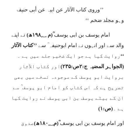
’’وروی کتاب الآثار عن ابیہ عن أبی حنیفۃ
وہو مجلد ضخم ‘‘
امام یوسف بن ابی یوسف
ؒ(م
۱۹۸؁
ھ)
نے اپنے
والد سے اور انہوں نے امام ابوحنیفہ ؒ سے
’’کتاب الآثار
‘‘
روایت کیا ہے جو ایک ضخیم جلد میں ہے ۔
(الجواہر المضیہ ج:
۲
ص:
۲۳۵)
اور کتاب الآثار
بروایت ابو یوسف کے موجودہ نسخے میں بھی
تصریح ہے کہ اس کتاب کو امام ابو یوسف ؒ سے
ان کے بیٹے یوسف بن ابی یوسف نے روایت کیا
ہے ۔
(ص:
۱)
اور امام یوسف بن ابی یوسف
ؒ(م
۱۸۰؁
ھ)
صدوق