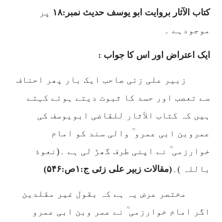
کتاب الآثار بروایت ابو یوسف حدیث نمبر:
۱۸
پر
موجودہے ۔
ایک اعتراض اور اس کا جواب :
زبیر علی زئی صاحب ایک بار پھر احناف
سے تعصب اور حسد کا ثبوت دیتے ہوئے کہتے
ہیں کہ کتاب الآثار للقاضی ابویوسف کی
عمروبن ابی عمرو ؒ والی سند کو امام
خوارزمی ؒ نے اپنی طرف گھڑ لی ہے ۔(نعوذ
باللہ )۔
(مقالات زبیر علی زئی ج:
۱
ص:
۵۴۶)
مختصر عرض یہ ہے کہ بقول غیر مقلدین
اگر امام خوارزمی ؒ نے عمر وبن ابی عمرو