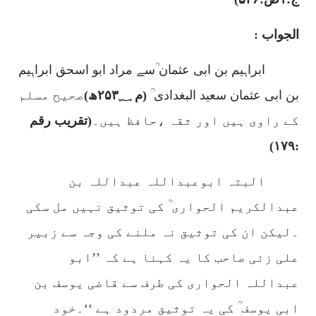
الجواب :
ابراہیم بن ابی عثمان ؒسے مراد ابو اسحق ابراہیم
بن ابی عثمان سعید البغدادی ؒ
(م
۲۵۳؁
ھ)
صحیح مسلم
کے راوی ہیں اور ثقہ ،حافظ ہیں۔
(تقریب رقم
۱۷۹)
:
البتہ ابوعبداللہ عبداللہ بن
عبدالکریم الحواری ؒ کی توثیق نہیں مل سکی
۔لیکن ان کی توثیق نہ ملنے کی وجہ سے زبیر
علی زئی صاحب کا یہ کہنا ہے کہ ’’ابو
عبداللہ الحواری کی طرف سے قاضی یوسف بن
ابی یوسف ؒ کی یہ توثیق مردود ہے ‘‘۔خود