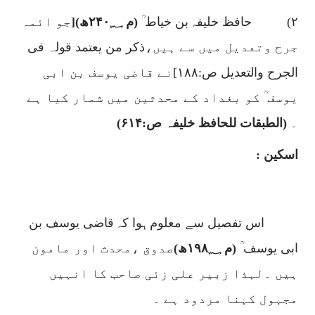
۲)
حافظ خلیفہ بن خیاط ؒ
(م
۲۴۰؁
ھ)[
جو ائمہ
جرح وتعدیل میں سے ہیں،
ذکر من یعتمد قولہ فی
الجرح والتعدیل ص:
۱۸۸]
نے قاضی یوسف بن ابی
یوسف ؒ کو بغداد کے محدثین میں شمار کیا ہے
۔
(الطبقات للحافظ خلیفہ
ص:
۶۱۴)
اسکین :
اس تفصیل سے معلوم ہوا کہ قاضی یوسف بن
ابی یوسف ؒ
(م
۱۹۸؁
ھ)
صدوق ،محدث اور مامون
ہیں ۔لہذا زبیر علی زئی صاحب کا انہیں
مجہول کہنا مردود ہے ۔