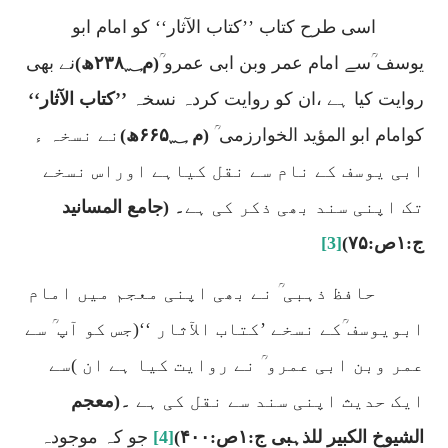
اسی طرح کتاب
’’کتاب الآثار‘‘
کو امام ابو
یوسف ؒسے امام عمر وبن ابی عمرو ؒ
(م
۲۳۸؁
ھ)
نے بھی
روایت کیا ہے ،ان کو روایت کردہ نسخہ
’’کتاب الآثار‘‘
کوامام ابو المؤید الخوارزمی ؒ
(م
۶۶۵؁
ھ)
نے نسخہ ء
ابی یوسف کے نام سے نقل کیاہے اوراس نسخے
تک اپنی سند بھی ذکر کی ہے
۔ (جامع المسانید
ج:
۱
ص:
۷۵)
[3]
حافظ ذہبی ؒ نے بھی اپنی معجم میں امام
ابویوسف ؒکے نسخے ’کتاب الآثار ‘‘(جس کو آپ ؒ سے
عمر وبن ابی عمرو ؒ نے روایت کیا ہے ان )سے
ایک حدیث اپنی سند سے نقل کی ہے
۔(معجم
الشیوخ الکبیر للذہبی ج:
۱
ص:
۴۰۰)
[4]
جو کہ موجودہ