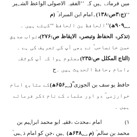
میں فرماتے ہیں کہ
’’الفقیہ الاصولی الواعظ الشہیر
‘‘
(ج:
۳
ص:
۱۳۸)۔
امام ابن المبراد ؒ
(م
۹۰۹؁
ھ)
’’الحافظ بن الحافظ ‘‘کہتے ہیں ۔
(تذکرۃ الحفاظ وتبصرۃ الایقاظ ص:
۲۷۶)
،
نواب صدیق
حسن خانصاحب ؒ نے بھی آپ کی تعریف کی ہے ۔
(التاج المکلل ص:
۲۳۵)
معلوم ہوا کہ آپ کوثقہ
،امام ،حافظ الحدیث ہیں ۔
ح
حافظ
یو سف بن الجوزی
ؒ(
۶۵۶؁
ھ)
کے متابع امام
خوارزمی ؒ دو اور علماء کے نام ذکر فرمائے
ہیں ۔
۱)
امام ،محدث ،فقیہ ابو محمد ابراہیم بن
محمد بن سالم ؒ
(م
۶۴۸؁
ھ)
ہیں ،جن کو امام ذہبی ؒ