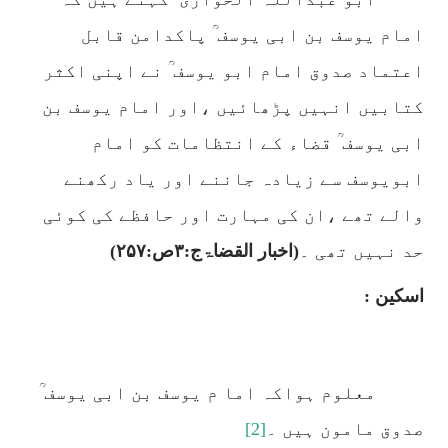
امام یوسف بن ابی یوسف ؒ پاکدامن قابل
اعتماد صدوق امام ابو یوسف ؒ نے اپنی اکثر
کتابیں انہیں پڑھائیں ،اور امام یوسف بن
ابی یوسف ؒ قضاء کے انتظامات کو امام
ابویوسف سے زیادہ جاننے اور یاد رکھنے
والے تھے ،ان کی مہارت اور حافظے کی کوئی
حد نہیں تھی ۔
(اخبار القضاۃج:
۳
ص:
۲۵۷)
اسکین :
معلوم ہواکہ اما م یوسف بن ابی یوسف ؒ
صدوق مامون ہیں ۔
[2]