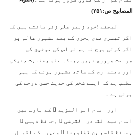
المصابیح ص:
۲۵۱)
لیجئے !خود زبیر علی زئی مانتے ہیں کہ
اگر تیسری صدی ہجری کے بعد مشہور عالم پر
اگر کوئی جرح نہ ہو تو اس کی توثیق کی
صراحت ضروری نہیں ،بلکہ علم ،فقاہت ،نیکی
اور دینداری کے ساتھ مشہور ہونے کا یہی
مطلب ہے کہ ایسے شخص کی حدیث حسن درجے کی
ہوتی ہے ۔
اور امام ابو المؤید ؒ کے بارے میں
امام عبدالقادر القرشی ؒ ،حافظ ذہبی ؒ
،حافظ قاسم بن قطلوبغا ؒ وغیرہ کے اقوال