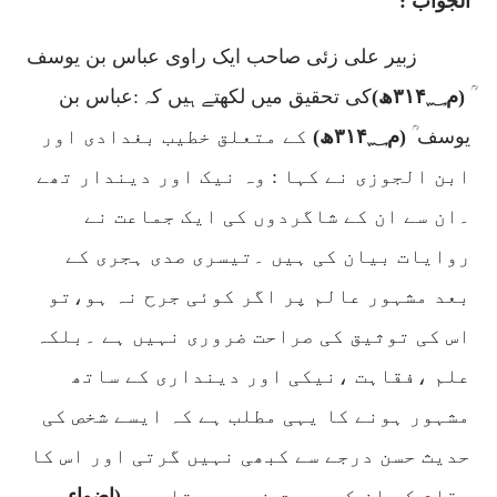
الجواب :
زبیر علی زئی صاحب ایک راوی عباس بن یوسف
ؒ
(م
۳۱۴؁
ھ)
کی تحقیق میں لکھتے ہیں کہ :عباس بن
یوسف ؒ
(م
۳۱۴؁
ھ)
کے متعلق خطیب بغدادی اور
ابن الجوزی نے کہا : وہ نیک اور دیندار تھے
۔ان سے ان کے شاگردوں کی ایک جماعت نے
روایات بیان کی ہیں ۔تیسری صدی ہجری کے
بعد مشہور عالم پر اگر کوئی جرح نہ ہو،تو
اس کی توثیق کی صراحت ضروری نہیں ہے ۔بلکہ
علم ،فقاہت ،نیکی اور دینداری کے ساتھ
مشہور ہونے کا یہی مطلب ہے کہ ایسے شخص کی
حدیث حسن درجے سے کبھی نہیں گرتی اور اس کا
مقام کم از کم صدوق ضرور ہوتا ہے ۔
(اضواء