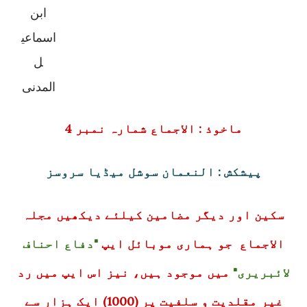
ابن
اسماعی
ل
المدنی
ماخوذ : الاجماع شمارہ نمبر 4
پیشکش : النعمان سوشل میڈیا سروسز
سکین اور دیگر مضامین کیلئے دیکھیں مجلہ
الاجماع جو ہماری موبائل ایپ
"دفاع احناف
لائبریری"
میں موجود ہیں، نیز اس ایپ میں رد
غیر مقلدیت و سلفیت پر (1000) ایک ہزار سے