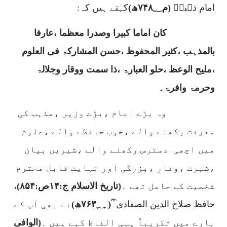
امام ذہبیؒ
(م
۷۴۸؁
ھ)
کہتے ہیں کہ:
کان اماما کبیرا وصدرا معظما ،عارفا
بالمذہب ،کثیر المحفوظ ،حسن المشارکۃ فی العلوم
،ملیح الوعظ ،حلو العبارۃ ،ذا سمت ووقار وجلالۃ
وحرمۃ وافرۃ۔
وہ بڑے امام ،بڑے وزیر ،مذہب کی
معرفت رکھنے والے ،خوب حافظے والے ،علوم
میں اچھی
دسترس رکھنے والے ،شیریں بیان
،شہرت ،وقار ،بزرگی اور نہایت قابل محترم
شخصیت کے حامل تھے ۔
(تاریخ الاسلام ج:
۱۴
ص:
۸۵۴)
،
حافظ صلاح الدین الصفادی ؒ
ؒ(
۷۶۳؁
ھ)
نے بھی آپ کے
بارے میں تقریباً یہی الفاظ کہے ہیں ۔
(الوافی