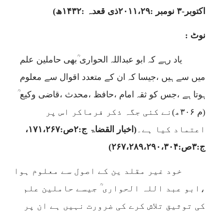
اکتوبر-۳ نومبر :
۲۰۱۱،۲۹
ذی قعدہ :
۱۴۳۲
ھ)
نوٹ :
یاد رہے کہ ابو عبداللہ الحواری ؒبھی حاملین علم
میں سے ہیں ،جیسا کہ ان کے متعدد اقوال سے معلوم
ہوتا ہے ،جس کو ثقہ امام ،حافظ ،محدث ،قاضی وکیع ؒ
(م
۳۰۶
ھ)نے کئی جگہ ذکر فرماکر اس پر
اعتماد کیا ہے۔
(اخبار القضاۃ ج:
۲
ص:
۱۷۱،۲۶۷
،
ج:
۳
ص:
۲۶۷،۲۸۹،۲۹۰،۳۰۴)
خود غیر مقلد ین کے اصول سے معلوم ہوا
،ابو عبد اللہ الحواری ؒ جیسے حاملین علم
کی توثیق تلاش کرے کی ضرورت نہیں ہے ان پر