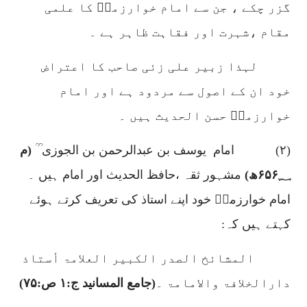
گزر چکے ، جن سے امام خوارزمیؒ کا علمی
مقام ،شہرت اور فقاہت ظاہر ہے ۔
لہذا زبیر علی زئی صاحب کا اعتراض
خود ان کے اصول سے مردود ہے اور امام
خوارزمیؒ حسن الحدیث ہیں ۔
(
۲)
امام
یوسف بن عبدالرحمن بن الجوزی ؒ ؒ
(م
۶۵۶؁
ھ)
مشہور ثقہ ،حافظ الحدیث اور امام ہیں ۔
امام خوارزمیؒ خود اپنے استاذ کی تعریف کرتے ہوئے
کہتے ہیں کہ:
المشائخ الصدر الکبیر العلامۃ أستاذ
دارالخلافۃ والامامۃ ۔
(جامع المسانید ج:
۱
ص:
۷۵)