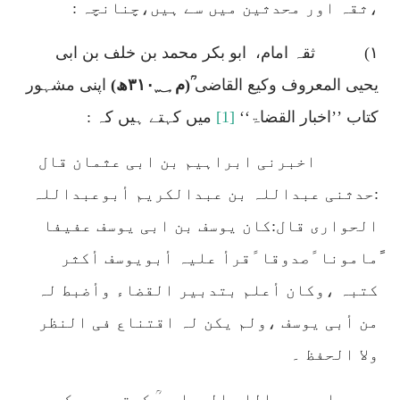
،ثقہ اور محدثین میں سے ہیں،چنانچہ :
۱)
ثقہ امام،
ابو بکر محمد بن خلف بن ابی
یحیی المعروف وکیع القاضی
ؒ(م
۳۱۰؁
ھ)
اپنی مشہور
کتاب
’’اخبار القضاۃ‘‘
[1]
میں کہتے ہیں کہ :
اخبرنی ابراہیم بن ابی عثمان قال
:حدثنی عبداللہ بن عبدالکریم أبوعبداللہ
الحواری قال:کان یوسف بن ابی یوسف عفیفا
ًمامونا ًصدوقا ًقرأ علیہ أبویوسف أکثر
کتبہ ،وکان أعلم بتدبیر القضاء وأضبط لہ
من أبی یوسف ،ولم یکن لہ اقتناع فی النظر
ولا الحفظ ۔
ابو عبداللہ الحواری ؒ کہتے ہیں کہ