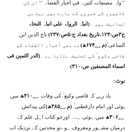
’’ولہ مصنفات کثیرۃ فی اخبار القضاۃ ‘‘
ان کی
قاضیوں کی خبروں کے بارے میں بہت سی
تصانیف ہیں ۔
(انباہ الرواۃ علی انباہ النحاۃ
ج
۳
ص:
۱۲۴
،
تاریخ بغداد ج:
۵
ص:
۲۳۷)
تاج الدین ابن
الساعی ؒ
(م
۶۷۴؁
ھ)
نے بھی أخبار القضاۃ کو
قاضی وکیع ؒ کی تصنیف بتایا ہے ۔
(الدر الثمین فی
اسماء المصنفین ص:
۳۱۰)
نوٹ:
یاد رہے کہ قاضی وکیع ؒ کی وفات
؁ھ
۳۱۰
میں
ہوئی اور امام دارقطنی ؒ
(م
۳۸۵؁
ھ)
کی پیدائش
؁ھ
۳۰۶
میں ہوئی ہے۔ اورجو کتاب اہل علم کے
درمیان مشہور ومعروف ہو ،تو محدثین کے نزدیک اب