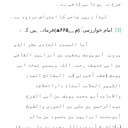
جرح نہ ہونا ہی کافی ہے ۔
لہذا زبیر صاحب کا اعتراض مردود ہے ۔
امام خوارزمی ؒ
(م
۶۶۵؁
ھ)
فرماتے ہیں کہ :
[3]
أما المسند الحادی عشر الذی
یرویہ أبویوسف یعقوب بن ابراہیم القاضی
عن ابی حنیفۃ رحمہ اللہ ویسمی نسخۃ ابی
یوسف (فقد أخبرنی )بہ المشائخ الصدر
الکبیر العلامۃ أستاذ دارالخلافۃ
والامامۃأبو محمد یوسف بن أبی الفرج
عبدالرحمن بن علی بن الجوزی والشیخ
أبومحمد ابراہیم بن محمود بن سالم
(و)الشیخ أبوعبداللہ محمد بن علی بن بقا