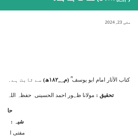
مئی 23, 2024
کتاب الآثار امام ابو یوسف
ؒ (م
۱۸۲؁
ھ)
سے ثابت ہے۔
تحقیق :
مولانا ظہور احمد الحسینی
حفظہ اللہ
حا
شیہ :
مفتی ا