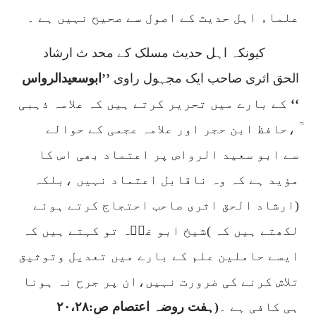
علماء اہل حدیث کے اصول سے صحیح نہیں ہے ۔
کیونکہ اہل حدیث مسلک کے محد ث ارشاد
الحق اثری صاحب ایک مجہول راوی
’’ابوسعیدالرواس
‘‘
کے بارے میں تحریر کرتے ہیں کہ علامہ ذہبی
ؒ ،حافظ ابن حجر اور علامہ عجمی کے حوالے
سے ابو سعید الرواص پر اعتماد بھی اس کا
مؤید ہے کہ وہ ناقابل اعتماد نہیں ،بلکہ
(ارشاد الحق اثری صاحب احتجاج کرتے ہوئے
لکھتے ہیں کہ )شیخ ابو غدؒہ تو کہتے ہیں کہ
ایسے حاملین علم کے بارے میں تعدیل وتوثیق
تلاش کرنے کی ضرورت نہیں،ان پر جرح نہ ہونا
ہی کافی ہے ۔
(ہفت روضہ اعتصام ص:
۲۰،۲۸