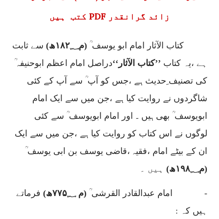
زائد گرانقدر PDF کتب ہیں
کتاب الآثار امام ابو یوسف ؒ
(م
۱۸۲؁
ھ)
سے ثابت
ہے ،یہ کتاب
’’کتاب الآثار‘‘
دراصل امام اعظم ابوحنیفہ ؒ
کی تصنیف ِحدیث ہے ،جس کو آپ ؒ سے آپ کے کئی
شاگردوں نے روایت کیا ہے ،جن میں سے ایک امام
ابویوسف ؒ بھی ہیں ۔ اور امام ابویوسف ؒ سے کئی
لوگوں نے اس کتاب کو روایت کیا ہے ،جن میں سے ایک
ان کے بیٹے امام ،فقیہ ،قاضی یوسف بن ابی یوسف ؒ
(م
۱۹۸؁
ھ)
ہیں ۔
-
امام عبدالقادر القرشی ؒ
(م
۷۷۵؁
ھ)
فرماتے
ہیں کہ :