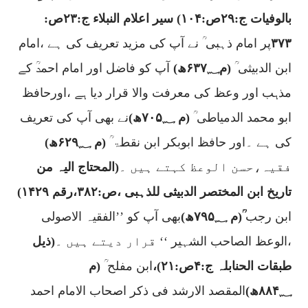
بالوفیات ج:
۲۹
ص:
۱۰۴)
سیر اعلام النبلاء ج:
۲۳
ص:
۳۷۳
پر امام ذہبی ؒ نے آپ کی مزید تعریف کی ہے ،امام
ابن
الدبیثی
ؒ
(م
۶۳۷؁
ھ)
آپ کو فاضل اور امام احمدؒ کے
مذہب اور وعظ کی معرفت والا قرار دیا ہے ،اورحافظ
ابو محمد الدمیاطی ؒ
(م
۷۰۵؁
ھ)
نے بھی آپ کی تعریف
کی ہے ۔اور حافظ ابوبکر ابن
نقطۃ
ؒ
(م
۶۲۹؁
ھ)
فقیہ،حسن الوعظ کہتے ہیں ۔
(المحتاج الیہ من
تاریخ ابن المختصر الدبیثی للذہبی ،ص:
۳۸۲
،رقم
۱۴۲۹)
ابن رجب
ؒ(م
۷۹۵؁
ھ)
بھی آپ کو
’’الفقیہ الاصولی
،الوعظ الصاحب الشہیر ‘‘
قرار دیتے ہیں ۔
(ذیل
طبقات الحنابلہ ج:
۴
ص:
۲۱)
،
ابن مفلح ؒ
(م
۸۸۴؁
ھ)
المقصد الارشد فی ذکر اصحاب الامام احمد