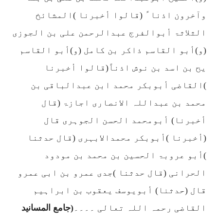
وآخرون اذنا ً (قالوا أخبرنا )المشائخ
الثلاثۃ أبوالفرج عبدالرحمن علی بن الجوزی
(و)أبو القاسم ذاکر بن کامل (و)أبو القاسم
یح بن اسد بن نوش اذناً(قالوا أخبرنا
)القاضی أبوبکر محمد ابن عبدالباقی بن
محمد بن عبداللہ الانصاری اجازۃ (قال
أخبرنا) أبومحمد الحسن الجوہری قال
(أخبرنا )أبوبکر محمدالابہری (قال حدثنا
)أبو عروبۃ الحسین بن محمد بن مودود
الحرانی (قال حدثنا )جدی عمرو بن ابی عمرو
قال (حدثنا) أبویوسف یعقوب بن ابراہیم
القاضی رحمہ اللہ تعالی ۔۔۔۔
(
جامع المسانید