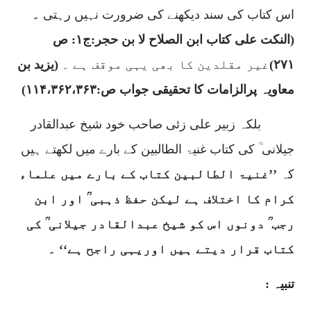
اس کتاب کی سند دیکھنے کی ضرورت نہیں رہتی
۔
(النکت علی کتاب ابن الصلاح لا بن حجر:ج۱: ص
۲۷۱)
غیر مقلدین کا بھی یہی موقف ہے ۔
(یزید بن
معاویہ پرالزامات کا تحقیقی جواب ص:
۱۱۴،۳۶۲،۳۶۳)
بلکہ زبیر علی زئی صاحب خود شیخ عبدالقادر
جیلانی ؒ کی کتاب غنیۃ الطالبین کے بارے میں لکھتے ہیں
کہ
’’غنیۃ الطالبین کتاب کے بارے میں علماء
کرام کا اختلاف ہے لیکن حفظ ذہبی ؒ اور ابن
رجب ؒ دونوں اس کو شیخ عبدالقادر جیلانی ؒ کی
کتاب قرار دیتے ہیں اوریہی راجح ہے‘‘ ۔
تنبیہ :