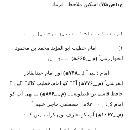
ج:
۱
ص:
۷۵)
اسکین ملاحظہ فرمائے
اس سند کے روات کی تحقیق درج ذیل ہے
:
۱)
امام خطیب ابو المؤید محمد بن محمود
الخوارزمی ؒ
(م
۶۶۵؁
ھ)
صدوق ہیں ۔
امام ذہبی
ؒ (
۷۴۸؁
ھ)
اور امام عبدالقادر
القرشی ؒ
(م
۷۷۶؁
ھ)
آپؒ کو امام،خطیب کہتے ہیں ۔
حافظ قاسم بن قطلوبغاؒ
(م
۸۷۶؁
ھ)
نے بھی آپ کو
امام کہا ہے ۔علامہ مصطفی حاجی خلیفہ ؒ
(م
۱۰۶۷؁
ھ)
آپ کو تعارف یوں کراتے ہیں کہ :
الشیخ الامام ابو المؤید محمد بن