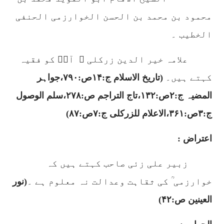
محمود بن محمد بن الحسن الخوارزمی الحنفی
الخطیب ۔
علامہ خیر الدین زرکلی ؒ
آپؒ کو فقیہ
کہتے ہیں۔
(تاریخ الاسلام ج:
۱۴
ص:
۷۹۰
،جواہر
المضیہ ج:
۲
ص:
۱۳۲
،تاج التراجم ص:
۲۷۸
،سلم الوصول
ج:
۳
ص:
۳۶۱
،الاعلام للزرکلی ج:
۷
ص:
۸۷)
اعتراض :
زبیر علی زئی صاحب کہتے ہیں کہ
خوارزمی ؒ کی ثقاہت وعدالت نہ معلوم ہے ۔
(نور
العینین ص:
۴۲)