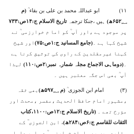
۱۱)
ابو عبداللہ محمد بن علی بن بقاء ؒ
(م
۶۵۲؁
ھ)
ہیں ،جنکا ترجمہ
تاریخ الاسلام ج:
۱۴
ص:
۷۳۳
پر موجود ہے ،اور آپ ؒ کو اما م خوارزمی ؒ نے
شیخ کہا ہے ۔
(جامع المسانید ج:
۱
ص:
۷۵)
اور شیخ
کہنا غیرمقلدین کے راوی کی توثیق کرنا ہے
۔
(دوماہی الاجماع مجلہ شمارہ نمبر:
۲
ص:
۱۱۰)
لہذا
آپ ؒ بھی اس جگہ معتبر ہیں ۔
(
۳)
امام ابن الجوزی ؒ
(م
۵۹۷؁
ھ)
بھی ثقہ
،مشہور امام حافظ الحدیث ،مفسر ،محدث اور
مؤرخ تھے ۔
(تاریخ الاسلام ج:
۱۲
ص:
۱۱۰۰
،کتاب
الثقات للقاسم ج:
۶
ص:
۲۸۴
ھ)
،
ابن الجوزی ؒ کے
متابع میں بھی امام خوارزمی ؒ دو اور علماء