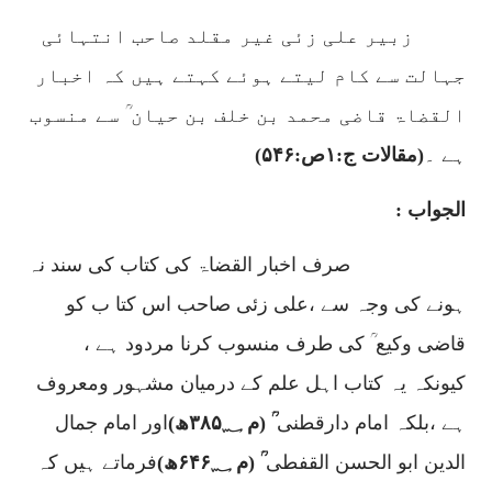
زبیر علی زئی غیر مقلد صاحب انتہائی
جہالت سے کام لیتے ہوئے کہتے ہیں کہ اخبار
القضاۃ قاضی محمد بن خلف بن حیان ؒ سے منسوب
ہے ۔
(مقالات ج:
۱
ص:
۵۴۶)
الجواب :
صرف اخبار القضاۃ کی کتاب کی سند نہ
ہونے کی وجہ سے ،علی زئی صاحب اس کتا ب کو
قاضی وکیع ؒ کی طرف منسوب کرنا مردود ہے ،
کیونکہ یہ کتاب اہل علم کے درمیان مشہور ومعروف
ہے ،بلکہ امام دارقطنی
ؒ (م
۳۸۵؁
ھ)
اور امام جمال
الدین ابو الحسن القفطی
ؒ (م
۶۴۶؁
ھ)
فرماتے ہیں کہ