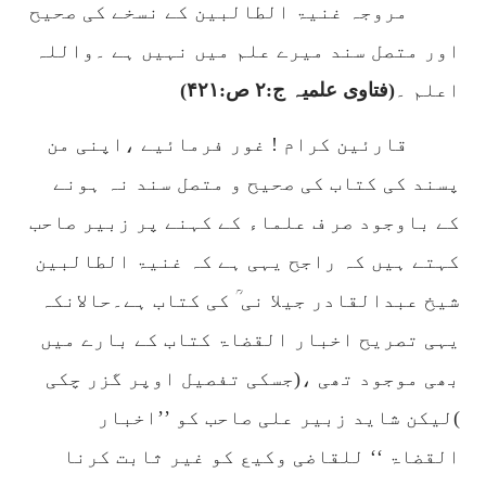
مروجہ غنیۃ الطالبین کے نسخے کی صحیح
اور متصل سند میرے علم میں نہیں ہے ۔واللہ
اعلم ۔
(فتاوی علمیہ ج:
۲
ص:
۴۲۱)
قارئین کرام ! غور فرمائیے ،اپنی من
پسند کی کتاب کی صحیح و متصل سند نہ ہونے
کے باوجود صر ف علماء کے کہنے پر زبیر صاحب
کہتے ہیں کہ راجح یہی ہے کہ غنیۃ الطالبین
شیخ عبدالقادر جیلا نی ؒ کی کتاب ہے۔حالانکہ
یہی تصریح اخبار القضاۃ کتاب کے بارے میں
بھی موجود تھی ،(جسکی تفصیل اوپر گزر چکی
)لیکن شاید زبیر علی صاحب کو ’’اخبار
القضاۃ ‘‘ للقاضی وکیع کو غیر ثابت کرنا