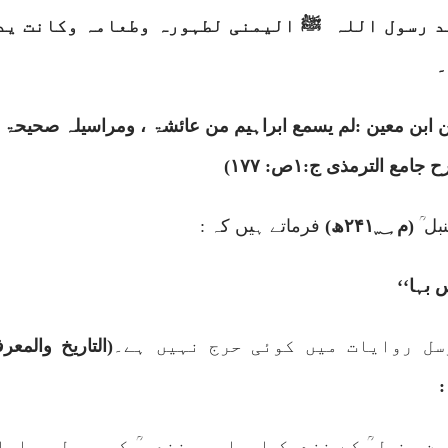
د رسول اللہ
ﷺ الیمنی لطہورہ وطعامہ وکانت ید
۔
 ابن معین :لم یسمع ابراہیم من عائشۃ ، ومراسیلہ صحیحۃ ال
ح جامع الترمذی
ج:
۱
ص:
۱۷۷)
بل ؒ
(م
۲۴۱؁
ھ)
فرماتے ہیں کہ :
 بہا‘‘
سل روایات میں کوئی حرج نہیں ہے۔
(التاریخ والمعر
:
ن حنبل ؒ کے نزدیک ابراہیم نخعی ؒ کی مرسل روایا