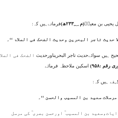
یل یحیی بن معینؒ
(م
۲۳۳؁
ھ)
فرماتےہیں کہ
:
ا حدیث تاجر البحرین وحدیث الضحک فی الصلاۃ ‘‘۔
حیح ہیں سوائےحدیث
تاجر البحرین
اورحدیث
الضحک فی الصلا 
ری رقم :
۹۵۸)
اسکین ملاحظہ فرمائے
کہتے ہیں کہ:
مرسلات سعید بن المسیب والحسن ‘‘۔
یات،سعید بن المسیب ؒ اورحسن بصری ؒ کی مرسل