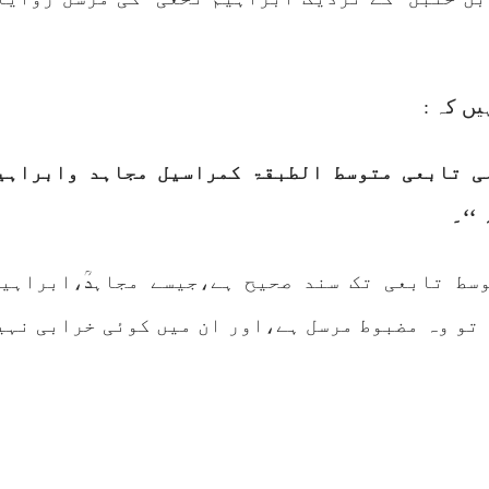
یں کہ :
الی تابعی متوسط الطبقۃ کمراسیل مجاہد وابراہی
‘‘۔
وسط تابعی تک سند صحیح ہے،جیسے مجاہدؒ،ابراہی
، تو وہ مضبوط مرسل ہے،اور ان میں کوئی خرابی نہی