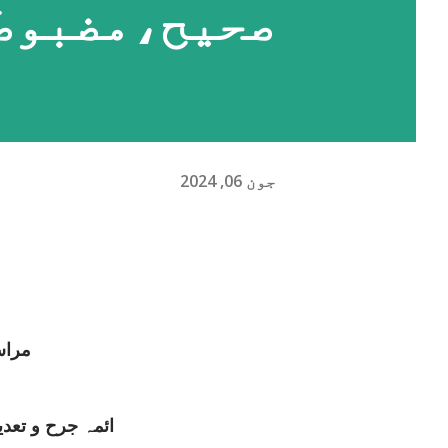
صحیح،مضبوط 
جون 06, 2024
مراس
ائمہ جرح و تعد