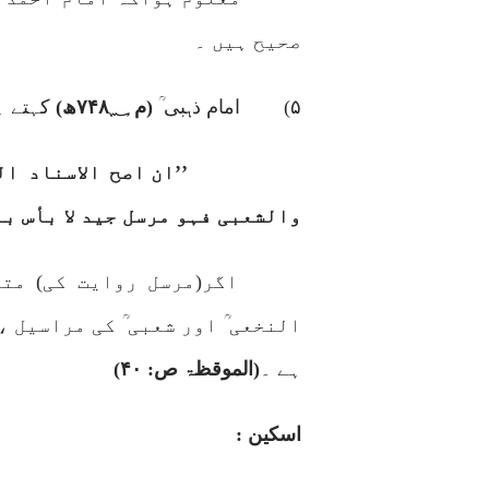
صحیح ہیں ۔
۵)
امام ذہبی ؒ
(م
۷۴۸؁
ھ)
کہتے ہ
’’ان اصح الاسناد 
والشعبی فہو مرسل جید لا بأس بہ 
اگر(مرسل روایت کی) مت
النخعی ؒ اور شعبی ؒ کی مراسیل 
ہے ۔
(الموقظۃ ص:
۴۰)
اسکین :