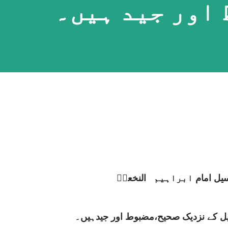
اور جید ہیں۔
یل امام
ابراہیم
النخعیؒ
یل کے نزدیک صحیح،مضبوط اور جیدہیں۔