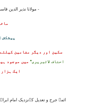
- مولانا نذیر الدین قاس
ماخوذ
پیشکش :
سکین اور دیگر مضامین کیلئے 
احناف لائبریری"
ایک ہزار سے ز
ائمہ جرح و تعدیل کےنزدیک امام ابراہ