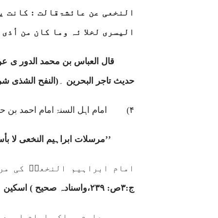
النخعی عن عائشۃقالت : کانت ی
الیسری لخلا ئہ وما کان من أذی 
قال العباس بن محمد الدور ی عن
حدیث تاجر البحرین
۔
(النفح الشذی شر
۴)
امام اہل السنۃ امام احمد بن حن
’’
مرسلات ابراہیم النخعی لا بأس
امام ابراہیم النخعیؒ کی مر
ج:
۳
ص:
۲۳۹
،واسنادہ صحیح )
اسکین
معلوم ہواکہ امام احمد ب