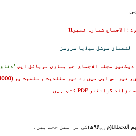
می
 : الاجماع شمارہ نمبر11
 النعمان سوشل میڈیا سروسز
دیکھیں مجلہ الاجماع جو ہماری موبائل ایپ
"دفاع
ائد گرانقدر PDF کتب ہیں
یم النخعیؒ
(م
؁
۹۶
ھ)
کی مراسیل حجت ہیں۔