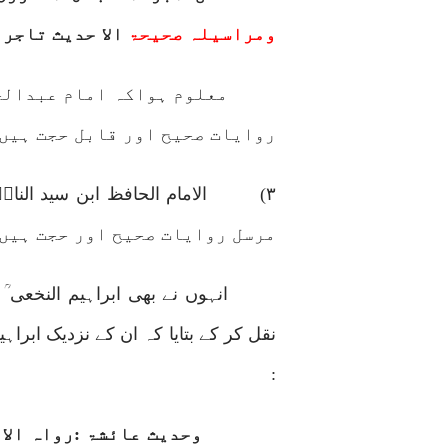
ومراسیلہ صحیحۃ
الا حدیث تاجر
معلوم ہواکہ امام عبدالحق
روایات صحیح اور قابل حجت ہیں 
۳)
الامام الحافظ ابن سید الناس
مرسل روایات صحیح اور حجت ہیں 
انہوں نے بھی ابراہیم النخعی 
نقل کر کے بتایا کہ ان کے نزدیک ابر
:
وحدیث عائشۃ :رواہ الا