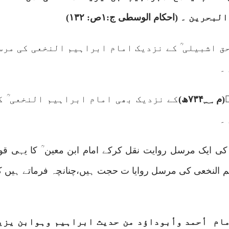
 البحرین ۔
(احکام الوسطی ج:
۱
ص:
۱۳۲)
 اشبیلی ؒ کے نزدیک امام ابراہیم النخعی کی مرس
۔
ؒ
(م
۷۳۴؁
ھ)
کے نزدیک بھی امام ابراہیم النخعی ؒ ک
۔
ؒ کی ایک مرسل روایت نقل کرکے امام ابن معین ؒ کا یہی قو
اہیم النخعی کی مرسل روایا ت حجت ہیں،چنانچہ فرماتے ہیں ک
مام
أحمد وأبوداؤد من حدیث ابراہیم وہوابن یزی