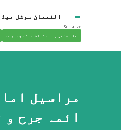
النعمان سوشل میڈی
Socialize
فقہ حنفی پر اعتراضات کے جوابات
مراسیل امام
ائمہ جرح و 