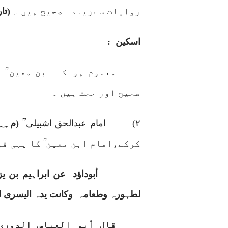
روایات سےزیادہ صحیح ہیں ۔
(تا
اسکین
:
معلوم ہواکہ ابن معین ؒ 
صحیح اور حجت ہیں ۔
۲)
امام عبدالحق اشبیلی
ؒ (م
۱؁
کرکے،امام ابن معین ؒ کا یہی قو
أبوداؤد
عن ابراہیم بن یز
لطہورہ وطعامہ
وکانت یدہ الیسری لخ
قال أبو العباس الدوری