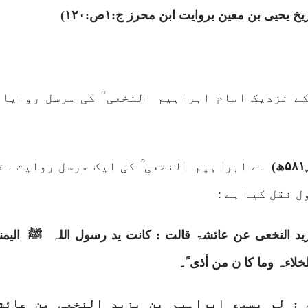
ریخ یحیی بن معین بروایت ابن محرز ج:
۱
ص:
۱۲۰)
کے نزدیک امام ابراہیم النخعی ؒ کی مرسل روایا 
۵۸
ھ)
نے ابراہیم النخعی ؒ کی ایک مرسل روایت نق
ل نقل کیا ہے :
ید النخعی عن عائشۃ قالت : کانت ید رسول اللہ
ﷺ
الیم
لاءہ وما کا ن من أذی ً۔
 : لم یسمع ابراہیم بن یزید النخعی من عائش