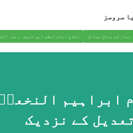
نظرانداز کرکے مرکزی مواد پر جائیں
ا سروسز
نماز کے مدلل مسائل
دفاع امام اعظم ابو حنیفہ رحمہ الل
 ابراہیم النخعیؒ
تعدیل کے نزدیک