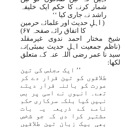
شمار کرنے کا حکم ایک خلیفہ
راشد نے جاری کیا ‘‘
( اہلِ حدیث اور علمائے حرمین
کا اتفاق رائے صفحہ ۶۷)
شیخ مختار احمد ندوی غیرمقلد
(ناظم جمعیت اہلِ حدیث بمبئی)نے
سید نا عمر رضی اللہ عنہ کے متعلق
لکھا:
’’ ایک مجلس کی تین
طلاقوں کو تین قرار دے کر
عورت کو بائنہ قرار دیتے
تھے۔ انہوں نے اسی پر بس
نہیں کیا بلکہ سرکاری حکم
نامے کے ذریعہ یہ بات
مشتہر کرا دی کہ جو شخص
بھی بیک زبان تین طلاقیں