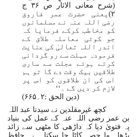
(شرح معانی الاثار ص ۳۶ ج
۲)یعنی حضرت عمر فاروق
رضی اللہ عنہ نے مسلمانوں
کو مخاطب کرکے فرمایا کہ
جو کوئی معاملہ طلاق کے
اندر اللہ تعالیٰ کی عنایت
فرمودہ مہلت سے رو گردانی
کرتے ہوئے عجلت سے ساری
طلاقیں بیک وقت دے گا تو ہم
اس کی ان طلاقوں کو اس پر
لازم کر دیں گے ۔‘‘
(دین الحق :۲؍۶۶۵)
کچھ غیرمقلدین نے سیدنا عبد اللہ
بن عمر رضی اللہ عنہ کے عمل کی بنیاد
پہ فتویٰ دیا کہ داڑھی کا مٹھی سے زائد
بڑھا ہوا حصہ کاٹا جا سکتا ہے۔ حافظ