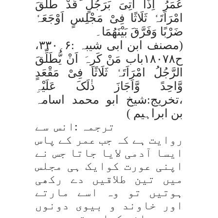
عُمَرُ اِذَا اُتِیَ بَرَجُلٍ قَدْ طَلَّقَ
امْرَاَتَہٗ ثَلَاثًا فِیْ مَجْلِسٍ اَوْجَعَہٗ
ضَرْبًا وَفَرَّقَ بَیْنَھُمَا
۔
(مصنف ابن ابی شیبہ :۶؍۳۳۰،
ح۱۸۰۷۸باب
مَنْ کَرِہَ اَنْ یُّطَلِّقَ
الرَّجُلُ امْرَاَتَہٗ ثَلَاثًا فِیْ مَقْعَدٍ
وَّاحِدً وَّاَجَازَ ذٰلَکَ عَلَیْہِ
،تخریج:شیخ ابو محمد اسامہ
بن ابراہیم )
ترجمہ :انس سے
روایت ہے کہ جب عمر کے پاس
ایسا آدمی لایا جاتا جس نے
اپنی عورت کوایک ہی مجلس
میں تین طلاقیں دے رکھی
ہوتیں تو وہ اسے مارتے
اور خاوند و بیوی دونوں