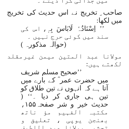
میں جدائی کرا دیتے ۔
صاحب ِ تخریج نے اس حدیث کی تخریج
میں لکھا:
’’
اِسْنَادُہٗ لَابَاسَ بِہٖٖ
، اس کی
سند میں کوئی حرج نہیں ۔
(حوالہ مذکورہ )
مولانا عبد المتین میمن غیرمقلد
لکھتے ہیں:
’’صحیح مسلم شریف
میں حضرت عمر ؓ کے بارے میں
آتا ہے کہ انہوں نے تین طلاق کو
تین ہی جاری کر دیا ۔‘‘ (
حدیث خیر و شر صفحہ۱۵۵،
مکتبہ الفہیم مؤ ناتھ
بھنجن یوپی ، تعلیق و
تحشیہ مولانا عبد اللطیف