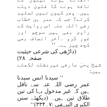
نافذ ہونے کا فتویٰ دیتے
ہیں۔ پھر کیوں نہیں تسلیم
کرتے؟ جب کہ عمر بن خطاب
رضی اللہ عنہ اس روایت کے
راوی بھی ہیں سوچو اور
غور کرو ۔آخر انصاف بھی
کچھ چیز ہے۔ ‘‘
(داڑھی کی شرعی حیثیت
صفحہ ۲۸)
شیخ یحیٰ عارفی غیرمقلد لکھتے
ہیں:
’’ سیدنا انس سیدنا
عمر رضی اللہ عنہ سے ناقل
ہیں کہ غیر مدخول بہا کی تین
طلاق تین ہیں۔ (دیکھئے سنن
الکبری البیہقی :۷؍۳۳۴)‘‘