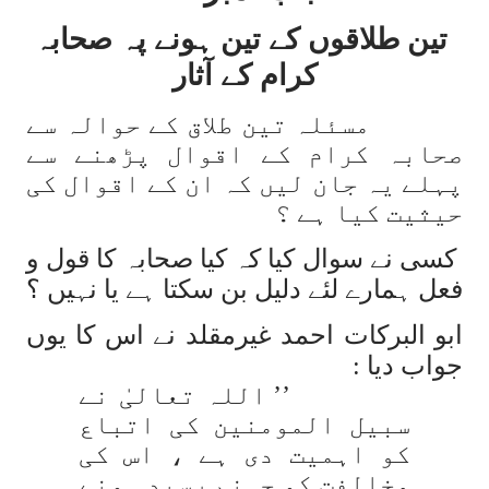
تین طلاقوں کے تین ہونے پہ صحابہ
کرام کے آثار
مسئلہ تین طلاق کے حوالہ سے
صحابہ کرام کے اقوال پڑھنے سے
پہلے یہ جان لیں کہ ان کے اقوال کی
حیثیت کیا ہے ؟
کسی نے سوال کیا کہ کیا صحابہ کا قول و
فعل ہمارے لئے دلیل بن سکتا ہے یا نہیں ؟
ابو البرکات احمد غیرمقلد نے اس کا یوں
جواب دیا :
’’ اللہ تعالیٰ نے
سبیل المومنین کی اتباع
کو اہمیت دی ہے ، اس کی
مخالفت کو جہنم رسید ہونے