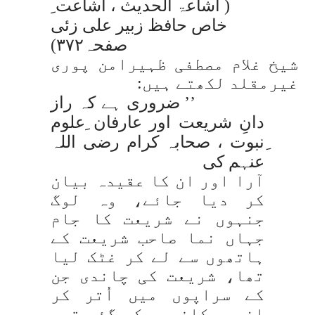
( اشاعۃ الحدیث ، اشاعت ِ
خاص حافظ زبیر علی زئی
صفحہ۳۷۲)
شیخ غلام مصطفی ظہیرامن پوری
غیرمقلد لکھتے ہیں:
’’ ضروری ہے کہ راز
دانِ شریعت اور عارفان ِعلوم
ِنبوت ، صحابہ کرام رضی اللہ
عنہم کی
آرا اور ان کا عقیدہ بیان
کر دیا جائے، وہ لوگ
جنہوں نے شریعت کا جام
جہاں نما صاحب شریعت کے
ہاتھوں سے لے کر غٹک لیا
تھا، شریعت کی چاندی جن
کے سراپوں میں اُتر کر
انہیں کافوری کر گئی تھی