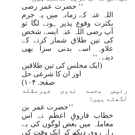
’’ حضرت عمر رضی
اللہ عنہ کے زمانہ میں یہ جرم
بکثرت وقوع پذیر ہونے لگا تو
آپ رضی اللہ عنہ ایسے شخص
کی تین طلاق شمار کرنے کے
علاوہ اسے بدنی سزا بھی
دیتے۔‘‘
(ایک مجلس کی تین طلاقیں
اور ان کا شرعی حل
صفحہ۱۰۴)
رئیس محمد ندوی غیرمقلد
لکھتے ہیں:
’’حضرت عمر بن
خطاب فاروقِ اعظم نے اس
معاملہ میں بعض لوگوں کی بے
راہ روی دیکھ کر ایک وقت کی