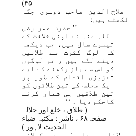
۴۵)
صلاح الدین صاحب دوسری جگہ
لکھتے ہیں:
’’ حضرت عمر رضی
اللہ عنہ نے اپنی خلافت کے
تیسرے سال میں، جب دیکھا
کہ لوگ کثرت سے طلاقیں
دینے لگے ہیں ، تو لوگوں
کو اس سے باز رکھنے کے لیے
تعزیزی اقدام کے طور پر
ایک مجلس کی تین طلاقوں کو
تین طلاقیں ہی شمار کرنے
کاحکم دیا ۔ ‘‘
( طلاق ، خلع اور حلالہ
صفحہ۶۸ ، ناشر : مکتبہ ضیاء
الحدیث لاہور )
مولانا عبدا لرحمن کیلانی