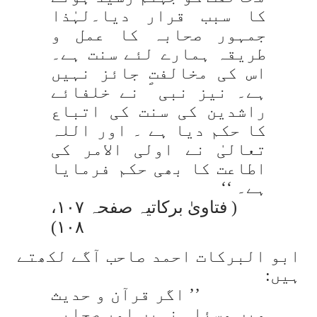
کا سبب قرار دیا۔لہٰذا
جمہور صحابہ کا عمل و
طریقہ ہمارے لئے سنت ہے۔
اس کی مخالفت جائز نہیں
ہے۔ نیز نبی ؐ نے خلفائے
راشدین کی سنت کی اتباع
کا حکم دیا ہے ۔ اور اللہ
تعالیٰ نے اولی الامر کی
اطاعت کا بھی حکم فرمایا
ہے۔ ‘‘
( فتاویٰ برکاتیہ صفحہ ۱۰۷،
۱۰۸)
ابو البرکات احمد صاحب آگے لکھتے
ہیں:
’’ اگر قرآن و حدیث
میں مسئلہ نہیں اور صحابہ