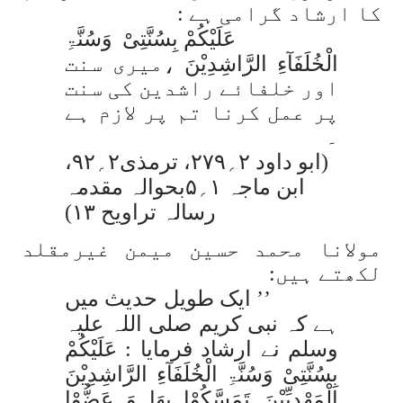
کا ارشاد گرامی ہے :
عَلَیْکُمْ بِسُنَّتِیْ وَسُنَّۃِ
الْخُلَفَآءِ الرَّاشِدِیْنَ
،میری سنت
اور خلفائے راشدین کی سنت
پر عمل کرنا تم پر لازم ہے
۔
(ابو داود ۲؍۲۷۹، ترمذی۲؍۹۲،
ابن ماجہ ۱؍۵بحوالہ مقدمہ
رسالہ تراویح ۱۳)
مولانا محمد حسین میمن غیرمقلد
لکھتے ہیں:
’’ ایک طویل حدیث میں
ہے کہ نبی کریم صلی اللہ علیہ
وسلم نے ارشاد فرمایا :
عَلَیْکُمْ
بِسُنَّتِیْ وَسُنَّۃِ الْخُلَفَآءِ الرَّاشِدِیْنَ
الْمَھْدِیِّیْنَ تَمَسَّکُوْا بِھَا وَ عَضُّوْا