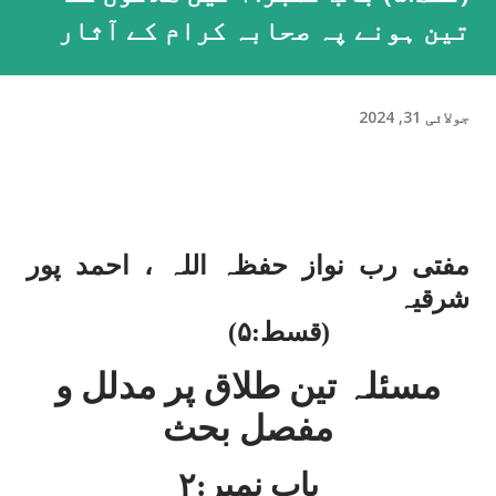
تین ہونے پہ صحابہ کرام کے آثار
جولائی 31, 2024
مفتی رب نواز حفظہ اللہ ، احمد پور
شرقیہ
(قسط:۵)
مسئلہ تین طلاق پر مدلل و
مفصل بحث
باب نمبر:۲