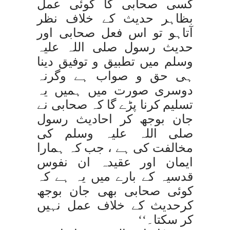
کسی صحابی کا کوئی عمل
بظاہر حدیث کے خلاف نظر
آتاہو تو اس فعل صحابی اور
حدیث رسول صلی اللہ علیہ
وسلم میں تطبیق و توفیق دینا
ہی حق و صواب ہے وگرنہ
دوسری صورت میں ہمیں یہ
تسلیم کرنا پڑے گا کہ صحابی نے
جان بوجھ کر احادیث رسول
صلی اللہ علیہ وسلم کی
مخالفت کی ہے ، جب کہ ہمارا
ایمان اور عقیدہ ان نفوس
قدسیہ کے بارے میں یہ ہے کہ
کوئی صحابی بھی جان بوجھ
کرحدیث کے خلاف عمل نہیں
کر سکتا۔‘‘