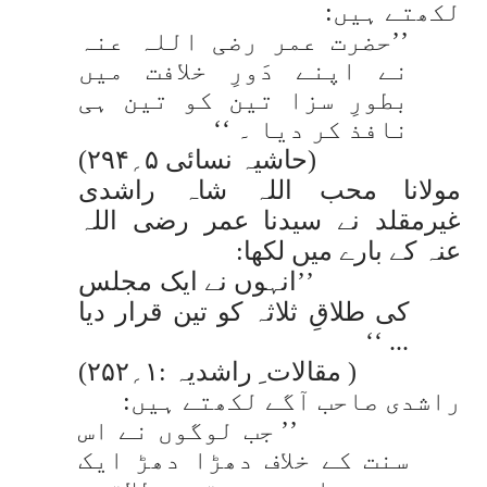
لکھتے ہیں:
’’حضرت عمر رضی اللہ عنہ
نے اپنے دَورِ خلافت میں
بطورِ سزا تین کو تین ہی
نافذ کر دیا ۔ ‘‘
(حاشیہ نسائی ۵؍۲۹۴)
مولانا محب اللہ شاہ راشدی
غیرمقلد نے سیدنا عمر رضی اللہ
عنہ کے بارے میں لکھا:
’’انہوں نے ایک مجلس
کی طلاقِ ثلاثہ کو تین قرار دیا
... ‘‘
( مقالات ِ راشدیہ :۱؍۲۵۲)
راشدی صاحب آگے لکھتے ہیں:
’’ جب لوگوں نے اس
سنت کے خلاف دھڑا دھڑ ایک