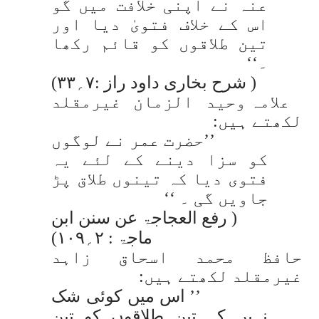
عنہ نے اپنی خلافت میں گو
اس کے خلاف فتویٰ دیا اور
تین طلاقوں کو قائم رکھا
۔‘‘
( شرح بخاری داود راز :۷؍۳۳)
علامہ وحید الزمان غیرمقلد
لکھتے ہیں:
’’حضرت عمر نے لوگوں
کو سزا دینے کے لئے یہ
فتوی دیا کہ تینوں طلاق پڑ
جاویں گی ۔ ‘‘
( رفع العجاجۃ عن سنن ابن
ماجۃ : ۲؍۱۰۹)
حافظ محمد اسحاق زاہد
غیرمقلد لکھتے ہیں:
’’ اس میں کوئی شک
نہیں کہ تین طلاقوں کو تین