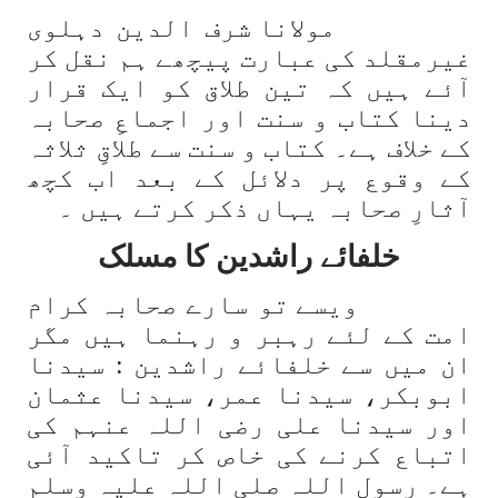
مولانا شرف الدین دہلوی
غیرمقلد کی عبارت پیچھے ہم نقل کر
آئے ہیں کہ تین طلاق کو ایک قرار
دینا کتاب و سنت اور اجماعِ صحابہ
کے خلاف ہے۔ کتاب و سنت سے طلاقِ ثلاثہ
کے وقوع پر دلائل کے بعد اب کچھ
آثارِ صحابہ یہاں ذکر کرتے ہیں ۔
خلفائے راشدین کا مسلک
ویسے تو سارے صحابہ کرام
امت کے لئے رہبر و رہنما ہیں مگر
ان میں سے خلفائے راشدین : سیدنا
ابوبکر، سیدنا عمر، سیدنا عثمان
اور سیدنا علی رضی اللہ عنہم کی
اتباع کرنے کی خاص کر تاکید آئی
ہے۔ رسول اللہ صلی اللہ علیہ وسلم