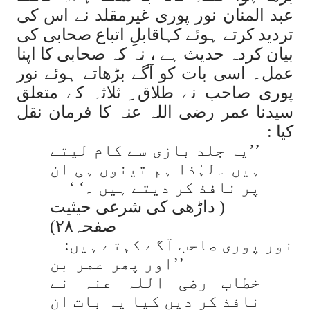
عبد المنان نور پوری غیرمقلد نے اس کی
تردید کرتے ہوئے کہاقابلِ اتباع صحابی کی
بیان کردہ حدیث ہے ، نہ کہ صحابی کا اپنا
عمل۔ اسی بات کو آگے بڑھاتے ہوئے نور
پوری صاحب نے طلاق ِ ثلاثہ کے متعلق
سیدنا عمر رضی اللہ عنہ کا فرمان نقل
کیا :
’’یہ جلد بازی سے کام لیتے
ہیں ۔لہٰذا ہم تینوں ہی ان
پر نافذ کر دیتے ہیں ۔‘ ‘
( داڑھی کی شرعی حیثیت
صفحہ۲۸)
نور پوری صاحب آگے کہتے ہیں:
’’اور پھر عمر بن
خطاب رضی اللہ عنہ نے
نافذ کر دیں کیا یہ بات ان