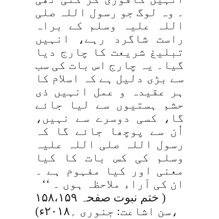
۔ وہ لوگ جو رسول اللہ صلی
اللہ علیہ وسلم کے براہ
راست شاگرد رہے، انہیں
تبلیغ شریعت کا چارج دیا
گیا۔ یہ چارج اس بات کی سب
سے بڑی دلیل ہے کہ اسلام کا
ہر عقیدہ و عمل انہیں ذی
حشم ہستیوں سے لیا جائے
گا، کسی دوسرے سے نہیں،
اُن سے پوچھا جائے گا کہ
رسول اللہ صلی اللہ علیہ
وسلم کی کس بات کا کیا
معنی اور کیا مفہوم ہے ۔
ان کی آراء ملاحظہ ہوں ۔ ‘‘
( ختم نبوت صفحہ ۱۵۸،۱۵۹
،سن اشاعت: جنوری ؍۲۰۱۸ء)