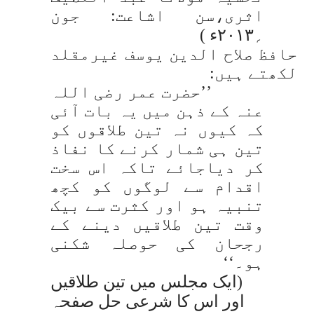
اثری،سن اشاعت: جون
؍۲۰۱۳ء )
حافظ صلاح الدین یوسف غیرمقلد
لکھتے ہیں:
’’حضرت عمر رضی اللہ
عنہ کے ذہن میں یہ بات آئی
کہ کیوں نہ تین طلاقوں کو
تین ہی شمار کرنے کا نفاذ
کر دیاجائے تاکہ اس سخت
اقدام سے لوگوں کو کچھ
تنبیہ ہو اور کثرت سے بیک
وقت تین طلاقیں دینے کے
رجحان کی حوصلہ شکنی
ہو۔‘‘
(ایک مجلس میں تین طلاقیں
اور اس کا شرعی حل صفحہ