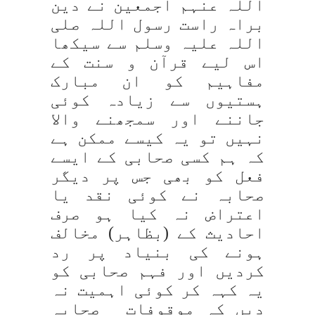
اللہ عنہم اجمعین نے دین
براہ راست رسول اللہ صلی
اللہ علیہ وسلم سے سیکھا
اس لیے قرآن و سنت کے
مفاہیم کو ان مبارک
ہستیوں سے زیادہ کوئی
جاننے اور سمجھنے والا
نہیں تو یہ کیسے ممکن ہے
کہ ہم کسی صحابی کے ایسے
فعل کو بھی جس پر دیگر
صحابہ نے کوئی نقد یا
اعتراض نہ کیا ہو صرف
احادیث کے (بظاہر) مخالف
ہونے کی بنیاد پر رد
کردیں اور فہم صحابی کو
یہ کہہ کر کوئی اہمیت نہ
دیں کہ موقوفات ِ صحابہ