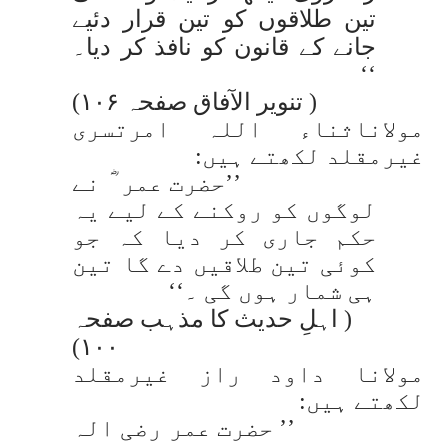
تین طلاقوں کو تین قرار دئیے
جانے کے قانون کو نافذ کر دیا۔
‘‘
( تنویر الآفاق صفحہ ۱۰۶)
مولاناثناء اللہ امرتسری
غیرمقلد لکھتے ہیں:
’’حضرت عمر ؓ نے
لوگوں کو روکنے کے لیے یہ
حکم جاری کر دیا کہ جو
کوئی تین طلاقیں دے گا تین
ہی شمار ہوں گی ۔‘‘
( اہلِ حدیث کا مذہب صفحہ
۱۰۰)
مولانا داود راز غیرمقلد
لکھتے ہیں:
’’ حضرت عمر رضی الہ