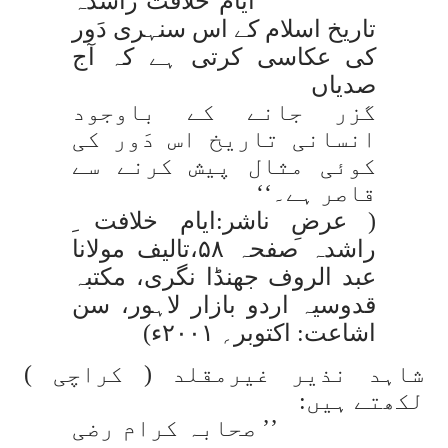
’’ ایام خلافت راشدہ
تاریخ اسلام کے اس سنہری دَور
کی عکاسی کرتی ہے کہ آج
صدیاں
گزر جانے کے باوجود
انسانی تاریخ اس دَور کی
کوئی مثال پیش کرنے سے
قاصر ہے۔‘‘
( عرضِ ناشر:ایام خلافت ِ
راشدہ صفحہ ۵۸،تالیف مولانا
عبد الروف جھنڈا نگری، مکتبہ
قدوسیہ
اردو بازار لاہور، سن
اشاعت: اکتوبر؍ ۲۰۰۱ء)
شاہد نذیر غیرمقلد ( کراچی )
لکھتے ہیں:
’’ صحابہ کرام رضی