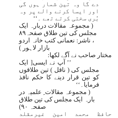
دے گا وہ تین شمار ہوں گی
اور ایسا کرنے والے پر وہ
بُری سختی کرتے تھے ۔‘‘
( مجموعہ مقالات دربارہ ایک
مجلس کی تین طلاق صفحہ۸۹
، ناشر: نعمانی کتب خانہ اردو
بازار لاہور )
مختار صاحب نے آگے لکھا:
’’ آپ نے ایسی[ ایک
مجلس کی ( ناقل ) تین طلاقوں
کو تین قرار دینے کا حکم نافذ
فرمایا۔‘‘
( مجموعہ مقالات ِ علمیہ در
بارہ ایک مجلس کی تین طلاق
صفحہ ۹۰)
حافظ محمد امین غیرمقلد