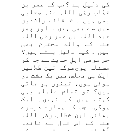
کی دلیل ہے ؟جب کہ عمر بن
خطاب رضی اللہ عنہ صحابی
بھی ہیں ۔ خلفائے راشدین
میں سے بھی ہیں ۔ اور پھر
عبد اللہ بن عمر رضی اللہ
عنہ کے والد محترم بھی
ہیں ۔ کیا دلیل بنتے ہیں؟
جس مرضی اہلِ حدیث سے جا کر
مسئلہ پوچھوکہ تین طلاقیں
ایک ہی مجلس میں یک مشت دی
ہوئی ہوں، تینوں ہو جاتی
ہیں؟ تو تمام علماء یہی
کہتے ہیں کہ نہیں۔ ایک
ہوگی۔ جب کہ ہمارے دوسرے
بھائی ابن خطاب رضی اللہ
عنہ کے اس قول سے فائدہ
اُٹھاتے ہوئے تینوں کے