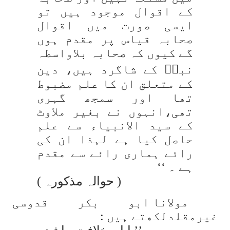
کے اقوال موجود ہیں تو
ایسی صورت میں اقوال
صحابہ قیاس پر مقدم ہوں
گے کیوں کہ صحابہ بلاواسطہ
نبیؐ کے شاگرد ہیں، دین
کے متعلق ان کا علم مضبوط
تھا اور سمجھ گہری
تھی،انہوں نے بغیر ملاوٹ
کے سید الانبیاء سے علم
حاصل کیا ہے لہذا ان کی
رائے ہماری رائے سے مقدم
ہے ۔ ‘‘
( حوالہ مذکورہ )
مولانا ابو بکر قدوسی
غیرمقلدلکھتے ہیں :