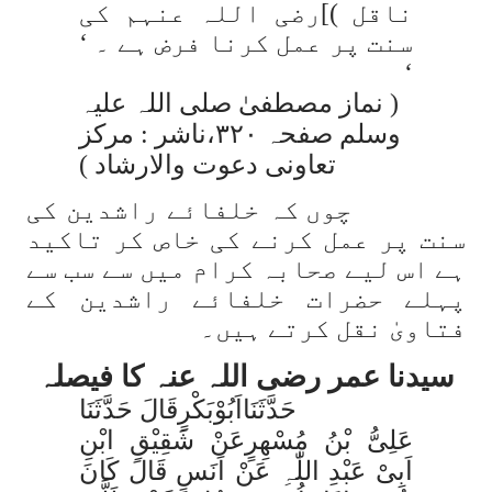
ناقل )]رضی اللہ عنہم کی
سنت پر عمل کرنا فرض ہے ۔ ‘
‘
( نماز مصطفیٰ صلی اللہ علیہ
وسلم صفحہ ۳۲۰،ناشر : مرکز
تعاونی دعوت والارشاد )
چوں کہ خلفائے راشدین کی
سنت پر عمل کرنے کی خاص کر تاکید
ہے اس لیے صحابہ کرام میں سے سب سے
پہلے حضرات خلفائے راشدین کے
فتاویٰ نقل کرتے ہیں۔
سیدنا عمر رضی اللہ عنہ کا فیصلہ
حَدَّثَنَااَبُوْبَکْرٍقَالَ حَدَّثَنَا
عَلِیُّ بْنُ مُسْھِرٍعَنْ شَقِیْقِ ابْنِ
اَبِیْ عَبْدِ اللّٰہِ عَنْ اَنَسٍ قَالَ کَانَ