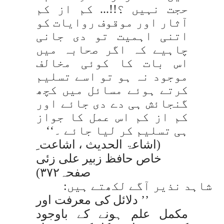
حجت نہیں ؟!!... کم از کم
آثار اور موقوف روایات کو
اتنی اہمیت تو دی جانی
چاہیے کہ اگر صحابہ میں
اس بات کا کوئی مخالف
موجود نہ ہو تو اسے تسلیم
کرتے ہوئے مسائل میں کچھ
گنجائش ہی دے دی جائے اور
کم از کم اس عمل کا جواز
ہی تسلیم کر لیا جائے ۔‘‘
(اشاعۃ الحدیث ، اشاعت ِ
خاص حافظ زبیر علی زئی
صفحہ۳۷۲)
شاہد نذیر آگے لکھتے ہیں:
’’ دلائل کی معرفت اور
مکمل علم ہونے کے باوجود