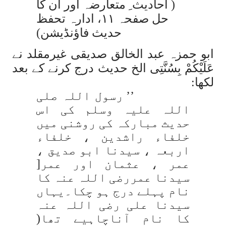
( احادیث ِ متعارضہ اور اُن کا
حل صفحہ ۱۱، ادارہ تحفظ
حدیث فاؤنڈیشن)
ابو حمزہ عبد الخالق صدیقی غیرمقلد نے
عَلَیْکُمْ بِسُنَّتِی الخ
حدیث درج کرنے کے بعد
لکھا:
’’ رسول اللہ صلی
اللہ علیہ وسلم کی اس
حدیث مبارکہ کی روشنی میں
خلفاء راشدین ، خلفاء
اربعہ ، سیدنا ابو صدیق ،
عمر ، عثمان اور عمر[
سیدنا عمررضی اللہ عنہ کا
نام پہلے درج ہو چکا۔یہاں
سیدنا علی رضی اللہ عنہ
کا نام آناچاہیے تھا(