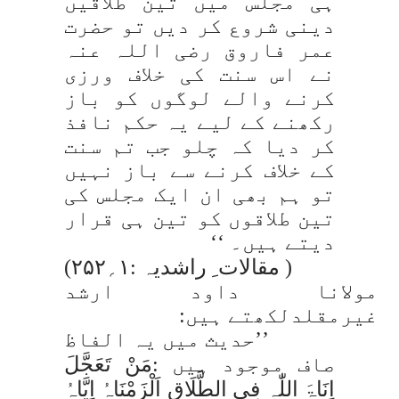
ہی مجلس میں تین طلاقیں
دینی شروع کر دیں تو حضرت
عمر فاروق رضی اللہ عنہ
نے اس سنت کی خلاف ورزی
کرنے والے لوگوں کو باز
رکھنے کے لیے یہ حکم نافذ
کر دیا کہ چلو جب تم سنت
کے خلاف کرنے سے باز نہیں
تو ہم بھی ان ایک مجلس کی
تین طلاقوں کو تین ہی قرار
دیتے ہیں۔ ‘‘
( مقالات ِ راشدیہ :۱؍۲۵۲)
مولانا داود ارشد
غیرمقلدلکھتے ہیں:
’’حدیث میں یہ الفاظ
صاف موجود ہیں :
مَنْ تَعَجَّلَ
اِنَاۃَ اللّٰہِ فِی الطَّلَاقِ اَلْزَمْنَاہُ اِیَّاہُ