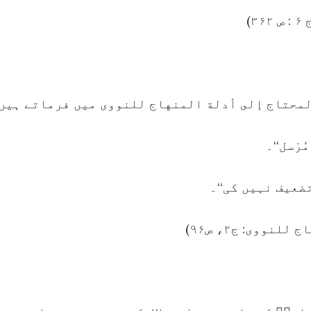
 مُرْسل‘‘۔
تضعیف نہیں کی‘‘۔
ووی: ج۲، ص۹۶)