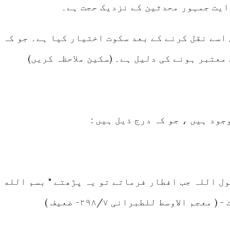
وایت جمہور محدثین کے نزدیک حجت ہے۔
اسے نقل کرنے کے بعد سکوت اختیار کیا ہے۔ جو کہ
معتبر ہونے کی دلیل ہے۔ (سکین ملاحظہ کریں)
ود ہیں ، جو کہ درج ذیل ہیں :
رسول اللہ جب افطار فرماتے تو یہ پڑھتے " بسم الله
م الاوسط للطبرانی ۲۹۸/۷- ضعيف )