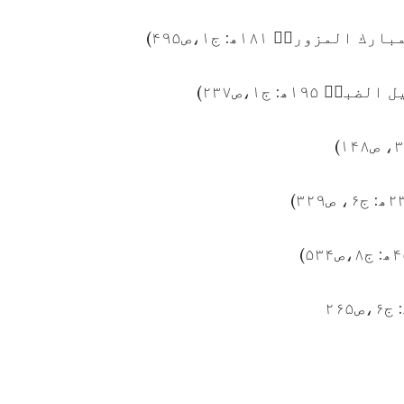
زوریؒ ۱۸۱ھ: ج۱،ص۴۹۵)
۱۹ھ: ج۱،ص۲۳۷)