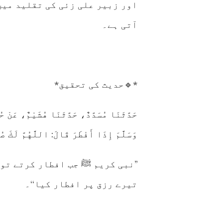
اور زبیر علی زئی کی تقلید میں
آتی ہے۔
*🔹حدیث کی تحقیق*
حَدَّثَنَا مُسَدَّدٌ، حَدَّثَنَا هُشَيْمٌ، عَنْ 
وَسَلَّمَ إِذَا أَفْطَرَ قَالَ: اللَّهُمَّ لَكَ ص
’’نبی کریم ﷺ جب افطار کرتے تو
تیرے رزق پر افطار کیا‘‘۔