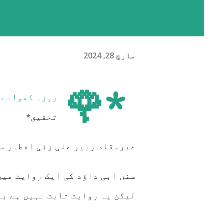
مارچ 28, 2024
*🌹
روزہ کھولنے سے پہ
تحقیق*
غیرمقلد زبیر علی زئی افطار سے
سنن ابی داؤد کی ایک روایت میں 
لیکن یہ روایت ثابت نہیں ہے بلکہ م