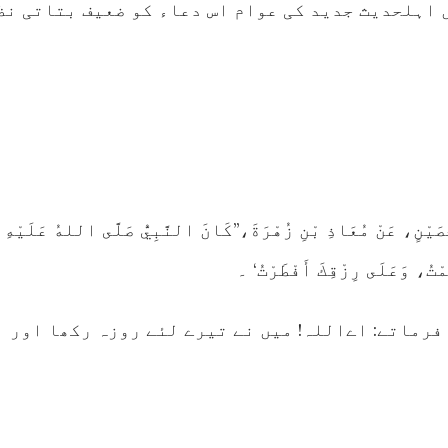
 اہلحدیث جدید کی عوام اس دعاء کو ضعیف بتاتی نظ
حُصَيْنٍ، عَنْ مُعَاذِ بْنِ زُهْرَةَ،’’كَانَ النَّبِيُّ صَلَّى اللهُ عَلَيْهِ
ُمْتُ، وَعَلَى رِزْقِكَ أَفْطَرْتُ‘ ۔
 فرماتے: اےاللہ! میں نے تیرے لئے روزہ رکھا اور