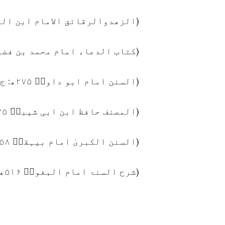
(الزهدوالرقائق الامام ابن المبارك الم
(کتاب الدعاء امام محمد بن فضيل الضبیؒ ۵
(السنن امام ابو داودؒ ۲۷۵ھ: ج۳، ص۱۴۸)
(المصنف حافظ ابن ابی شیبہؒ ۲۳۵ھ: ج۶، ص۳۲۹)
(السنن الکبریٰ امام بیہقیؒ ۴۵۸ھ: ج۸،ص۵۳۴)
(شرح السنۃ امام البغویؒ ۵۱۶ھ: ج۶،ص۲۶۵