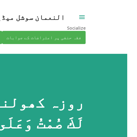
النعمان سوشل میڈی
Socialize
فقہ حنفی پر اعتراضات کے جوابات
روزہ کھولنے س
لَكَ صُمْتُ وَعَل