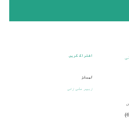
اشتراک کریں
کی
لیبلز
زبیر علی زئی
ں