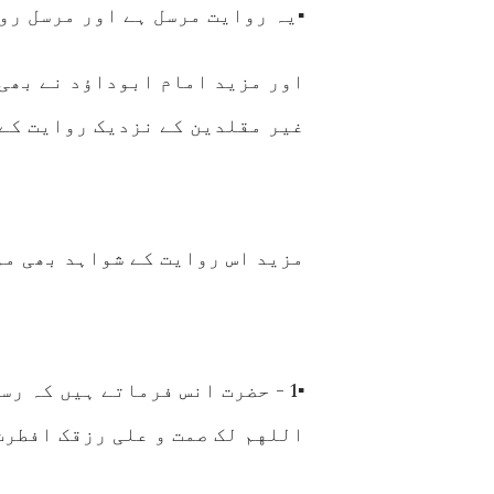
▪️یہ روایت مرسل ہے اور مرسل ر
اور مزید امام ابوداؤد نے بھی 
غیر مقلدین کے نزدیک روایت کے 
مزید اس روایت کے شواہد بھی موج
▪️1 - حضرت انس فرماتے ہیں کہ 
اللهم لک صمت و علی رزقک افطرت - ( معج