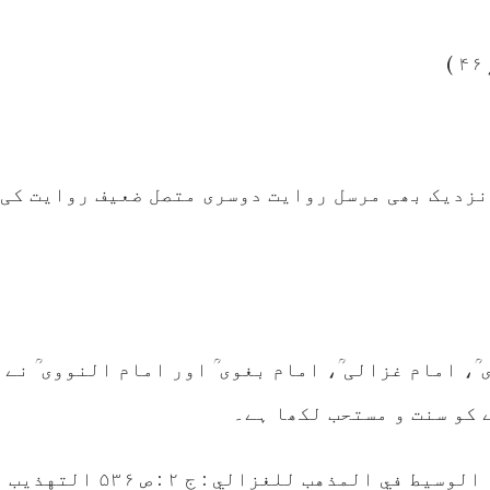
نزدیک بھی مرسل روایت دوسری متصل ضعیف روایت کی
، امام غزالی ؒ، امام بغوی ؒ اور امام النووی ؒ نے
 کو سنت و مستحب لکھا ہے۔
(المهذب للشيرازي: ج ۱ : ص ۳۴۳ ، الوسيط في المذهب للغزالي : ج ۲ : ص ۵۳۶ التهذيب