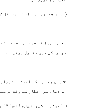
(نماز جنازہ اور اس کے مسائل / ۴۶ )
معلوم ہوا کہ خود اہل حدیث کے 
موجودگی میں مقبول ہوتی ہے۔
🔹یہی وجہ ہے کہ امام الشیرازی ؒ
اس دعاء کو افطار کے وقت پڑھنے