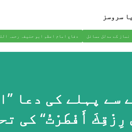
نظرانداز کرکے مرکزی مواد پر جائیں
ا سروسز
نماز کے مدلل مسائل
دفاع امام اعظم ابو حنیفہ رحمہ الل
ے پہلے کی دعا ’’اللَّ
َى رِزْقِكَ أَفْطَرْتُ‘‘ کی 