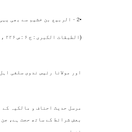
▪️2 - الربیع بن خشیم سے بھی یہی دعاء ثابت ہے۔
(الطبقات الکبری : ج ۶ : ص ۲۲۶ ، واسنادہ صحیح)
اور مولانا رئیس ندوی سلفی اہل 
مرسل حدیث احناف و مالکیہ کے ن
بعض شرائط کے ساتھ حجت ہے، جن م
ضعیف ہو مروی ہو۔