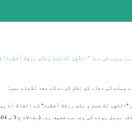
لے کی دعا ’’اللَّهُمَّ لَكَ صُمْتُ وَعَلَى رِزْقِكَ أَفْطَرْتُ‘‘ 
 پہلے کی دعاء کو نقل کرنے کے بعد لکھتے ہیں:
"اللهم لك صمت و على رزقك أفطرت" کے الفاظ آۓ ہی
رسل ہونے کی وجہ سے ضعیف ہے۔ (مقالات ج 3 ص 604)