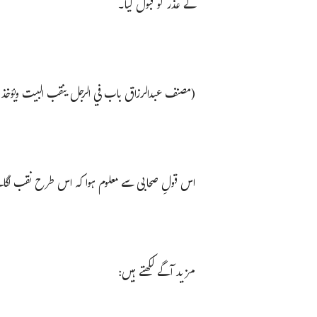
کے عذر کو قبول کیا۔
(مصنف عبدالرزاق باب في الرجل ينقب البيت ويؤخذ منه المتاع، ج ۹، ص ۳
اس قولِ صحابی سے معلوم ہوا کہ اس طرح نقب لگانے 
مزید آگے لکھتے ہیں: