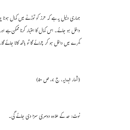
ہماری دلیل یہ ہے کہ حرز کو توڑنے میں کمال ہونا
داخل ہو جائے۔ اس کمال کا اعتبار کرنا ممکن ہے 
کمرے میں داخل ہو کر چرائے گا تو ہاتھ کاٹا جائے گا،
(اثمار الہدایہ، ج ۷، ص ۵۰)
نوٹ: حد کے علاوہ دوسری سزا دی جائے گی۔