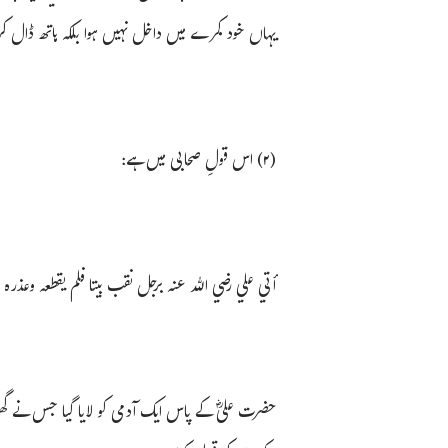
یہاں خود کمرے میں داخل نہیں ہوا بلکہ ہاتھ ڈال کر 
(۲) اس قولِ صحابی میں ہے:
أتي علي رضي الله عنه برجل نقب بيتا فلم يقطعه وعذره ل
حضرت علیؓ کے پاس ایک آدمی کو لایا گیا جس نے گھر