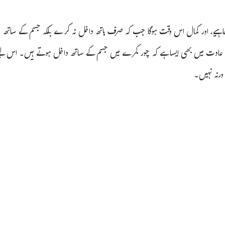
 چاہیے، اور کمال اس وقت ہوگا جب کہ صرف ہاتھ داخل نہ کرے بلکہ جسم کے ساتھ
اور عادت میں بھی ایسا ہے کہ چور کمرے میں جسم کے ساتھ داخل ہوتے ہیں۔ اس لی
 ورنہ نہیں۔