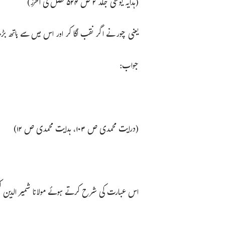
(ہدایہ یوسفی جلد ۲ ص ۵۲۴ فصل فی الحرز)
یعنی چور نے اگر نقب لگا کر اور اس میں سے ہاتھ بڑھا
جواب:
(درایت محمدی ص ۱۰۳، ہدایت محمدی ص ۱۲)
اس عبارت کی شرح کرتے ہوئے مولانا شمیر الدین لک