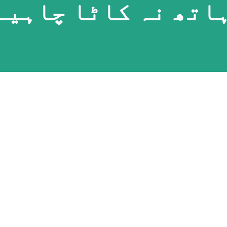
ہاتھ نہ کاٹا چاہیے