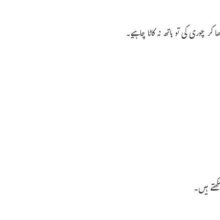
 کر چوری کی تو ہاتھ نہ کاٹا چاہیے۔
ھتے ہیں۔