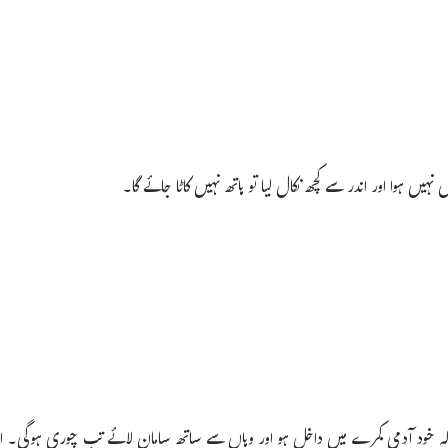
یں ہوا اور اندر سے کچھ نکال لیا تو ہاتھ نہیں کاٹا جائے گا۔
ہے کہ خود آدمی کمرے میں داخل ہو اور وہاں سے ساتھ سامان لائے تب چوری ہوگی۔ ا