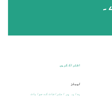
۔
اشتراک کریں
لیبلز
ہدایہ پر اعتراضات کے جوابات