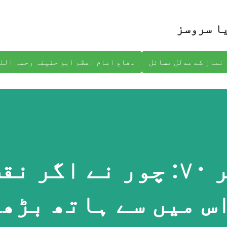
نظرانداز کرکے مرکزی مواد پر جائیں
ا سروسز
نماز کے مدلل مسائل
دفاع امام اعظم ابو حنیفہ رحمہ الل
اعتراض نمبر ۷۰: چور نے اگر ن
س میں سے ہاتھ بڑھا