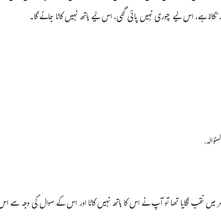
نکالا ہے، اس لیے چوری نہیں پائی گئی، اس لیے ہاتھ نہیں کاٹا جائے گا۔
سؤاله.
 میں نقب لگایا تھا تو آپ نے اس کا ہاتھ نہیں کاٹا اور اس کے سوال کی وجہ سے اس