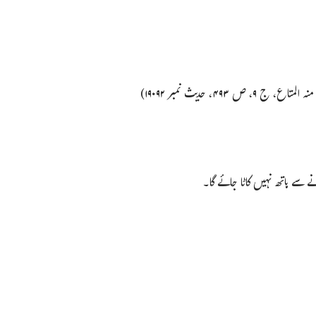
۴۹، حدیث نمبر ۱۹۰۹۲)
سے ہاتھ نہیں کاٹا جائے گا۔