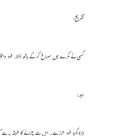
تشریح:
کسی نے کمرے میں سوراخ کر کے ہاتھ ڈالا، خود داخل نہ
وجہ:
(۱) کمرہ خود حرز ہے۔ اس سے چرانے کا طریقہ یہ 