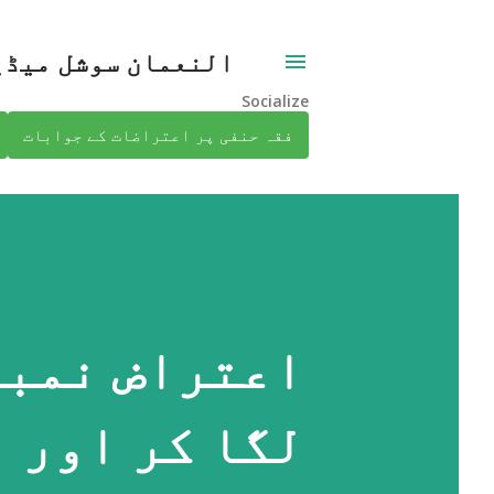
النعمان سوشل میڈی
Socialize
فقہ حنفی پر اعتراضات کے جوابات
لگا کر اور ا