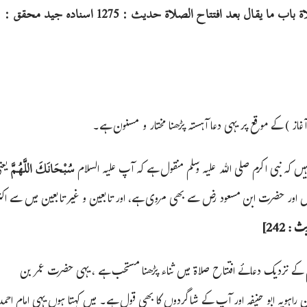
حدیث : 776 ، مسند الدار می کتاب الصلاة باب ما يقال بعد افتتاح الصلاة حديث : 1275 اسناده جید محقق :
غاز ) کے موقع پر یہی دعا آہستہ پڑھنا مختار و مسنون ہے۔
 ہیں کہ نبی اکرم صلی اللہ علیہ وسلم منقول ہے کہ آپ علیہ السلام
یعن
سُبْحَانَكَ اللَّهُمَّ
ور حضرت ابن مسعود رض سے بھی مروی ہے، اور تابعین و غیر تابعین میں سے اکث
 242]
لم کے نزدیک دعائے افتتاح صلاۃ میں ثناء پڑھنا مستحب ہے ، یہی حضرت عمر بن
 راہویہ ابو حنیفہ اور آپ کے شاگردوں کا بھی قول ہے۔ میں کہتا ہوں یہی امام احمد 