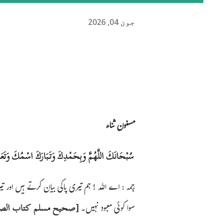
جون 04, 2026
مسنون ثناء
سُبْحَانَكَ اللَّهُمَّ وَبِحَمْدِكَ وَتَبَارَكَ اسْمُكَ وَتَعَا
رجمہ : اے اللہ ! ہم تیری پاکی بیان کرتے ہیں اور ت
سوا کوئی معبود نہیں۔