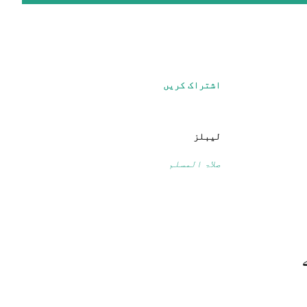
اشتراک کریں
لیبلز
صلاۃ المسلم
ے