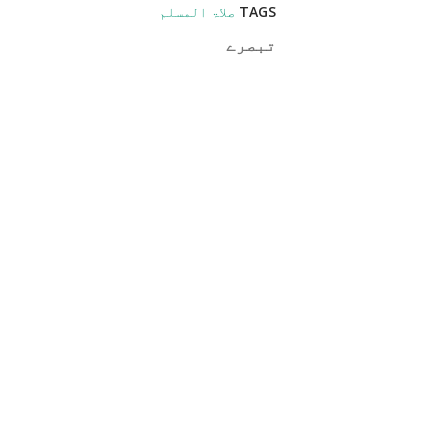
TAGS
صلاۃ المسلم
تبصرے