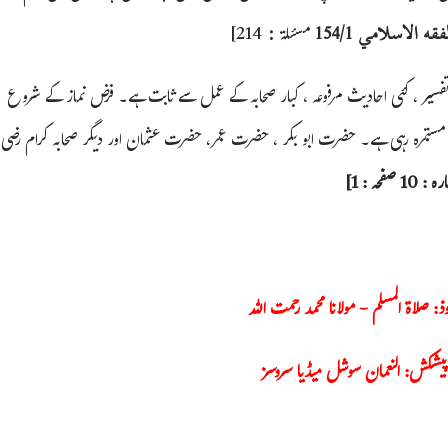
مسئلة
214]
الاسلامي 154/1
:
 تفسیر ، کئی احادیث مرفوعہ ، کبار صحابہ کے عمل سے ثابت ہے۔ فرض نماز کے شروع
ت مستمرہ رہی ہے۔ حضرت ابو بکر ، حضرت عمر، حضرت عثمان اور دیگر صحابہ کرام رضی
فحہ : 1]
وذ: صلاۃ المسلم - مولانا محمد رحمت اللہ
پیشکش: النعمان سوشل میڈیا سروسز