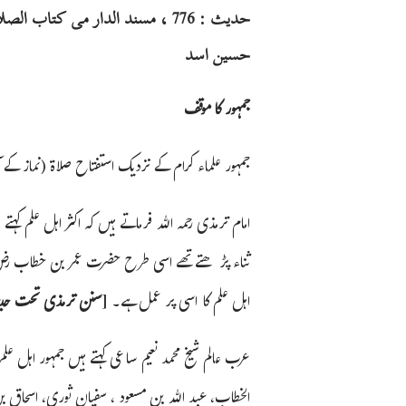
حسین اسد
جمہور کا موقف
جمہور علماء کرام کے نزدیک استفتاح صلاۃ (نماز کے آ
امام ترمذی رحمہ اللہ فرماتے ہیں کہ اکثر اہل علم کہتے
ثناء پڑھتے تھے اسی طرح حضرت عمر بن خطاب رض ا
اہل علم کا اسی پر عمل ہے۔ [
سنن ترمذی تحت حدیث :
عرب عالم شیخ محمد نعیم ساعی کہتے ہیں جمہور اہل ع
الخطاب، عبد اللہ بن مسعود ، سفیان ثوری، اسحاق بن