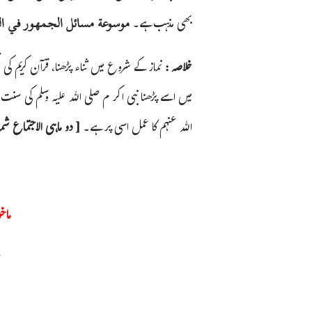
بھی مذہب ہے۔
موسوعة مسائل الجمهور في الفقه 
خلاصہ :
نماز کے شروع میں ثناء پڑھنا، قرآن کریم کی
میں اسے پڑھنا نبی اکر م صلی اللہ علیہ وسلم کی سن
اللہ عنہم کا عمل اسی پر ہے۔
[ دو ماہی الاجتماع شماره : 10 ص
ماخ