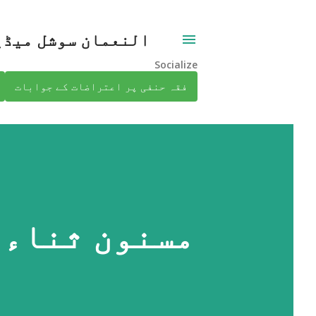
النعمان سوشل میڈی
Socialize
فقہ حنفی پر اعتراضات کے جوابات
مسنون ثناء -