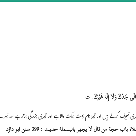
ت
لَى جَدُكَ وَلَا إِلَهَ غَيْرُكَ.
یری تعریف کرتے ہیں اور تیرا نام بہت برکت والا ہے اور تیری بزرگی برتر ہے اور تیر
[صحیح مسلم کتاب الصلاة باب حجة من قال لا يجهر بالبسملة حديث : 399 سنن ابو داؤد