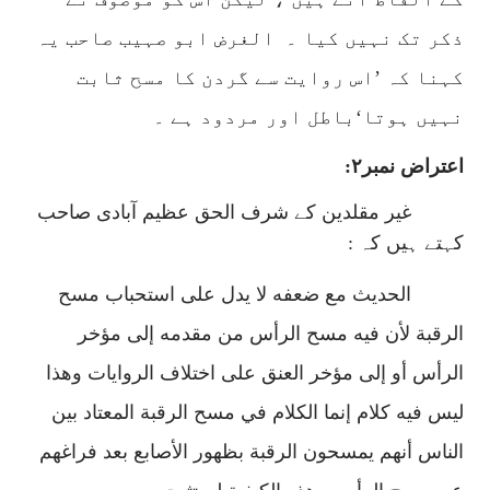
ذکر تک نہیں کیا ۔
الغرض ابو صہیب صاحب یہ
کہنا کہ ’اس روایت سے گردن کا مسح ثابت
نہیں ہوتا‘باطل اور مردود ہے ۔
اعتراض نمبر۲:
غیر مقلدین کے شرف الحق عظیم آبادی صاحب
کہتے ہیں کہ :
الحديث مع ضعفه لا يدل على استحباب مسح
الرقبة لأن فيه مسح الرأس من مقدمه إلى مؤخر
الرأس أو إلى مؤخر العنق على اختلاف الروايات وهذا
ليس فيه كلام إنما الكلام في مسح الرقبة المعتاد بين
الناس أنهم يمسحون الرقبة بظهور الأصابع بعد فراغهم