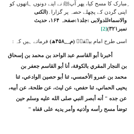
ِمبارک کا مسح کیا، پھر آپﷺ نے اپنے دونوں ہاتھوں کو
اپنی گردن کے پچھلے حصہ پر گزارا۔
(الکنی
والاسماءللدولابی :جلد۱:صفحہ ۱۶۴، حدیث
نمبر۳۲۱)
[2]
اسی طرح امام بیہقیؒ
(م۴۵۸؁ھ)
فرماتے ہیں کہ :
أخبرنا أبو القاسم عبد الواحد بن محمد بن إسحاق
بن النجار المقري بالكوفة، أنا أبو القاسم جعفر بن
محمد بن عمرو الأخمسي، ثنا أبو حصين الوادعي، ثنا
يحيى الحماني، ثنا حفص، عن ليث، عن طلحة، عن أبيه،
عن جده " أنه أبصر النبي صلى الله عليه وسلم حين
توضأ مسح رأسه وأذنيه وأمر يديه على قفاه "