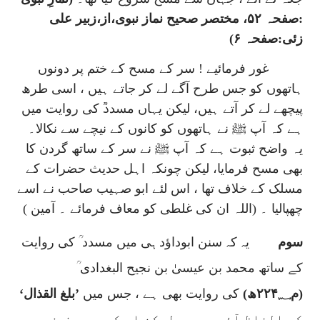
:صفحہ ۵۲، مختصر صحیح نماز نبوی،از،زبیر علی
زئی:صفحہ ۶)
غور فرمائیے ! سر کے مسح کے ختم پر دونوں
ہاتھوں کو جس طرح آگے لے کر جاتے ہیں ، اسی طرھ
پیچھے لے کر آتے ہیں، لیکن یہاں مسددؒ کی روایت میں
ہے کہ آپ ﷺ نے ہاتھوں کو کانوں کے نیچے سے نکالا۔
یہ واضح ثبوت ہے کہ آپ ﷺ نے سر کے ساتھ گردن کا
بھی مسح فرمایا، لیکن چونکہ اہل حدیث حضرات کے
مسلک کے خلاف تھا ، اس لئے ابو صہیب صاحب نے اسے
چھپالیا ۔ (اللہ ان کی غلطی کو معاف فرمائے ۔ آمین )
سوم
یہ کہ سنن ابوداؤد ہی میں مسدد ؒ کی روایت
کے ساتھ محمد بن عیسیٰ بن نجیح البغدادی ؒ
(م۲۲۴؁ھ)
کی روایت بھی ہے ، جس میں
’بلغ القذال‘
کے الفاظ آئے ہیں ، لیکن اس کو موصوف نے