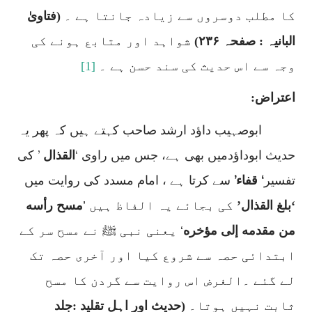
کا مطلب دوسروں سے زیادہ جانتا ہے ۔
(فتاویٰ
البانیہ : صفحہ ۲۳۶)
شواہد اور متابع ہونے کی
وجہ سے اس حدیث کی سند حسن ہے ۔
[1]
اعتراض:
ابوصہیب داؤد ارشد صاحب کہتے ہیں کہ پھر یہ
’
‘
حدیث ابوداؤدمیں بھی ہے، جس میں راوی
القذال
کی
’
‘
تفسیر
قفاء
سے کرتا ہے ، امام مسدد کی روایت میں
‘
بلغ القذال
’
کی بجائے یہ الفاظ ہیں
’
مسح رأسه
من مقدمه إلى مؤخره
‘
یعنی نبی ﷺ نے مسح سر کے
ابتدائی حصہ سے شروع کیا اور آخری حصہ تک
لے گئے ۔الغرض اس روایت سے گردن کا مسح
ثابت نہیں ہوتا۔
(حدیث اور اہل تقلید :جلد