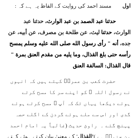
اول
مسند احمد کی روایت کے الفاظ یہ ہے کہ :
حدثنا عبد الصمد بن عبد الوارث،
حدثنا عبد
الوارث
،
حدثنا
ليث
،
عن طلحة بن مصرف
،
عن أبيه
،
عن
جده
،
أنه " رأى رسول الله صلى الله عليه وسلم يمسح
رأسه حتى بلغ القذال
،
وما يليه من مقدم العنق بمرة "
قال القذال: السالفة العنق
حضرت کعب بن عمروؓ کہتے ہیں کہ انہوں
نے رسول اللہ ﷺ کو اپنے سر کا مسح کرتے
ہوئے دیکھا یہاں تک کہ آپ ﷺ مسح کرتے ہوئے
گدی اور اس سے ملے ہوئے گردن کے اگلے حصہ
پہنچ گئے ۔
راوئ حدیث (غالباً یہ امام احمد
بن حنبلؒ ہے )
’القذال
‘
کے معنیٰ بیان کرتے ہوئے کہتے