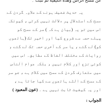
عن مسح الرأس وهذه الكيفية لم تثبت
۔
یہ حدیث ضعیف ہونے کے علاوہ گردن کے
مسح کے استدلال پر دلالت نہیں کرتی ، کیونکہ
اس میں تو یہ (بیان ہے کہ ) سر کے مسح کو
پہلے حصہ سے شروع کیا اور اخیر تک (ہاتھوں
کو) لے گئے ، یا سر کے آخری حصہ تک لے گئے ،
روایات کے مختلف الفاظ کے مطابق۔ اس میں
کوئی نزع اور کلام نہیں ، بلکہ عوام الناس
میں متعارف گردن کے مسح میں کلام ہے ، جو سر
کے مسح کے الٹے ہاتھوں سے کیا جاتا ہے ،
اور یہ کیفیت ثابت نہیں ہے ۔
(عون المعبود )
الجواب :