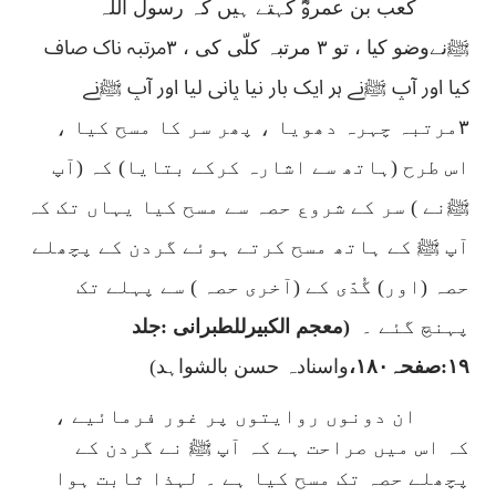
کعب بن عمروؓ کہتے ہیں کہ رسول اللہ
ﷺنےوضو کیا ، تو ۳ مرتبہ کلّی کی ، ۳مرتبہ ناک صاف
کیا اور آپ ﷺنے ہر ایک بار نیا پانی لیا اور آپ ﷺنے
۳مرتبہ چہرہ دھویا ، پھر سر کا مسح کیا ،
اس طرح (ہاتھ سے اشارہ کرکے بتایا) کہ (آپ
ﷺنے ) سر کے شروع حصہ سے مسح کیا یہاں تک کہ
آپ ﷺ کے ہاتھ مسح کرتے ہوئے گردن کے پچھلے
حصہ (اور) گُدّی کے (آخری حصہ ) سے پہلے تک
پہنچ گئے ۔
(معجم الکبیرللطبرانی :جلد
۱۹:صفحہ۱۸۰،
واسنادہ حسن بالشواہد
)
ان دونوں روایتوں پر غور فرمائیے ،
کہ اس میں صراحت ہے کہ آپ ﷺ نے گردن کے
پچھلے حصہ تک مسح کیا ہے ۔ لہذا ثابت ہوا