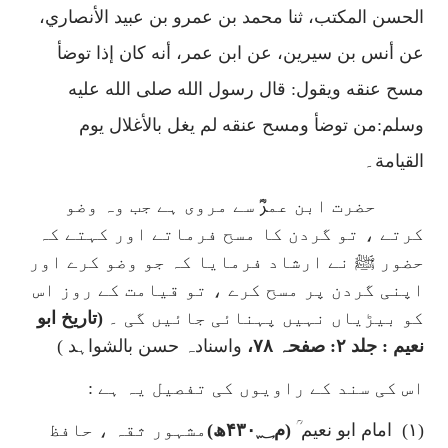
الحسن المكتب
،
ثنا محمد بن عمرو بن عبيد الأنصاري
،
عن أنس بن سيرين، عن ابن عمر، أنه كان إذا توضأ
مسح عنقه ويقول: قال رسول الله صلى الله عليه
وسلم:من توضأ ومسح عنقه لم يغل بالأغلال يوم
القيامة۔
حضرت ابن عمرؓ سے مروی ہے جب وہ وضو
کرتے ، تو گردن کا مسح فرماتے اور کہتے کہ
حضور ﷺ نے ارشاد فرمایا کہ جو وضو کرے اور
اپنی گردن پر مسح کرے ، تو قیامت کے روز اس
کو بیڑیاں نہیں پہنائی جائیں گی ۔
(تاریخ ابو
نعیم : جلد ۲: صفحہ ۷۸،
واسنادہ حسن بالشواہد )
اس کی سند کے راویوں کی تفصیل یہ ہے :
(۱)
امام ابو نعیم ؒ
(م۴۳۰؁ھ)
مشہور ثقہ ، حافظ