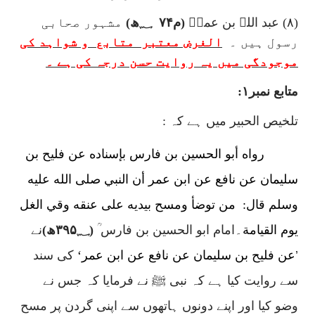
(۸) عبد اللہ بن عمرؓ
(م۷۴
؁ھ)
مشہور صحابی
رسول ہیں ۔
الغرض معتبر
متابع
و شواہد کی
موجودگی میں یہ روایت حسن درجہ کی ہے ۔
متابع نمبر۱:
تلخیص الحبیر میں ہے کہ :
رواه أبو الحسين بن فارس بإسناده عن فليح بن
سليمان عن نافع عن ابن عمر أن النبي صلى الله عليه
وسلم قال:
من توضأ ومسح بيديه على عنقه وقي الغل
يوم القيامة
۔
امام ابو الحسین بن فارس ؒ
(۳۹۵؁ھ)
نے
’
عن فليح بن سليمان عن نافع عن ابن عمر‘
کی سند
سے روایت کیا ہے کہ نبی ﷺ نے فرمایا کہ جس نے
وضو کیا اور اپنے دونوں ہاتھوں سے اپنی گردن پر مسح