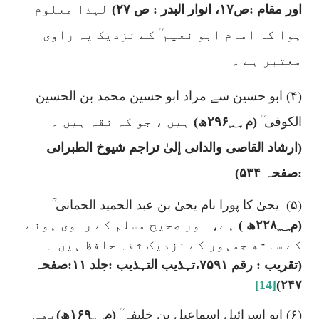
اور مقام :ص
۱۷
، انوار البدر : ص
۲۷)
لہذا معلوم
ہوا کہ امام ابو نعیم ؒ کے نزدیک یہ راوی
معتبر ہے ۔
(۴) ابو حسین سے مراد ابو حسین محمد بن الحسین
الکوفی ؒ
(م ۲۹۶؁ھ)
ہیں ، جو کہ ثقہ ہیں ۔
(
ارشاد القاصی والدانی إلیٰ تراجم شیوخ الطبرانی
:صفحہ ۵۳۴)
(۵)
یحیٰ کا پورا نام یحیٰ بن عبد الحمید الحمانی ؒ
(م۲۲۸؁ھ )
ہے، اور صحیح مسلم کے راوی ہونے
کے ساتھ جمہور کے نزدیک ثقہ حافظ ہیں ۔
(تقریب : رقم ۷۵۹۱،تہذیب التہذیب :جلد ۱۱:صفحہ
[14]
۲۴۷)
(۶) ابو اسرائیل اسماعیل بن خلیفہ ؒ
(م۱۶۹؁ھ)
بھی