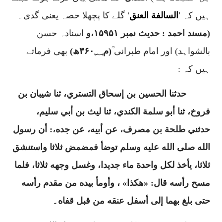
ہیں کہ
’
السالفة العنق
‘
گلے کا پچھلا حصہ یعنی گدی۔
(مسند احمد : حدیث نمبر ۱۵۹۵۱،و
اسنادہ حسن
بالشواہد
) اور امام طبرانی ؒ
(م۳۶۰؁ھ)
بھی فرماتے
ہیں کہ :
حدثنا الحسين بن إسحاق التستري، ثنا شيبان بن
فروخ، ثنا أبو سلمة الكندي، ثنا ليث بن أبي سليم،
حدثني طلحة بن مصرف، عن أبيه، عن جده،: أن رسول
الله صلى الله عليه وسلم توضأ فمضمض ثلاثا واستنشق
ثلاثا، يأخذ لكل واحدة ماء جديدا، وغسل وجهه ثلاثا، فلما
مسح رأسه قال: «هكذا» ، وأومأ بيده من مقدم رأسه
حتى بلغ بهما إلى أسفل عنقه من قبل قفاه۔