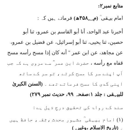
متابع نمبر۲:
امام بیہقی ؒ
(م۴۵۸؁ھ)
فرماتے ہیں کہ :
أخبرنا عبد الواحد، أنا أبو القاسم بن عمرو، ثنا أبو
حصين، ثنا يحيى، ثنا أبو إسرائيل، عن فضيل بن عمرو،
عن مجاهد، عن ابن عمر " أنه كان إذا مسح رأسه مسح
قفاه مع رأسه
،
حضرت ابن عمر ؓ سے مروی ہے کہ جب
آپ اپنے سر کا مسح کرتے ، تو سر کے ساتھ
اپنی گدی کا مسح فرماتے تھے ۔
(السنن الکبریٰ
للبیہقی : جلد ۱:صفحہ ۹۹، حدیث نمبر ۲۷۹)
سند کے رواۃ کی تحقیق درجِ ذیل ہے :
(۱) امام بیہقی ؒ مشہور محدث ،ثقہ، حافظ ہیں
۔
(تاریخ الاسلام ،وغیرہ)