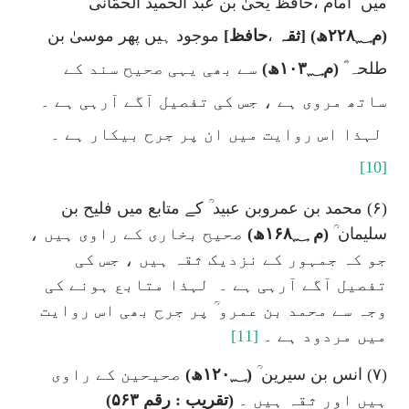
میں
امام ،حافظ یحیٰ بن عبد الحمید الحمّانی ؒ
(م۲۲۸؁ھ) [ثقہ
،
حافظ]
موجود ہیں پھر موسیٰ بن
طلحہ ؓ
(م۱۰۳؁ھ)
سے بھی یہی صحیح سند کے
ساتھ مروی ہے ، جس کی تفصیل آگے آرہی ہے ۔
لہذا اس روایت میں ان پر جرح بیکار ہے ۔
[10]
(۶) محمد بن عمروبن عبید ؒ کے متابع میں فلیح بن
سلیمان ؒ
(م ۱۶۸؁ھ)
صحیح بخاری کے راوی ہیں ،
جو کہ جمہور کے نزدیک ثقہ ہیں ، جس کی
تفصیل آگے آرہی ہے ۔
لہذا متابع ہونے کی
وجہ سے محمد بن عمرو ؒ پر جرح بھی اس روایت
میں مردود ہے ۔
[11]
(۷) انس بن سیرین ؒ
(۱۲۰؁ھ)
صحیحین کے راوی
ہیں اور ثقہ ہیں ۔
(تقریب : رقم ۵۶۳)