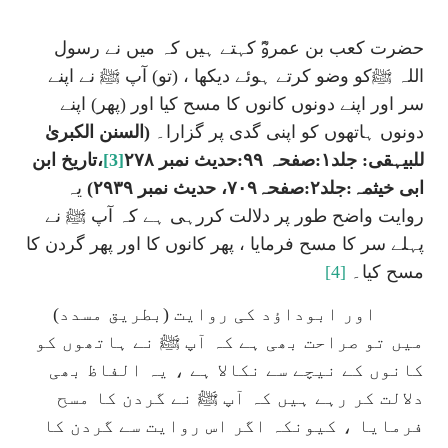
حضرت کعب بن عمروؓ کہتے ہیں کہ میں نے رسول
اللہ ﷺکو وضو کرتے ہوئے دیکھا ، (تو) آپ ﷺ نے اپنے
سر اور اپنے دونوں کانوں کا مسح کیا اور (پھر) اپنے
دونوں ہاتھوں کو اپنی گدی پر گزارا۔
(السنن الکبریٰ
للبیہقی: جلد۱:صفحہ ۹۹:حدیث نمبر ۲۷۸
[3]
،تاریخ ابن
ابی خیثمہ:جلد۲:صفحہ۷۰۹، حدیث نمبر ۲۹۳۹)
یہ
روایت واضح طور پر دلالت کررہی ہے کہ آپ ﷺ نے
پہلے سر کا مسح فرمایا ، پھر کانوں کا اور پھر گردن کا
مسح کیا۔
[4]
اور ابوداؤد کی روایت (بطریق مسدد)
میں تو صراحت بھی ہے کہ آپ ﷺ نے ہاتھوں کو
کانوں کے نیچے سے نکالا ہے ، یہ الفاظ بھی
دلالت کر رہے ہیں کہ آپ ﷺ نے گردن کا مسح
فرمایا ، کیونکہ اگر اس روایت سے گردن کا