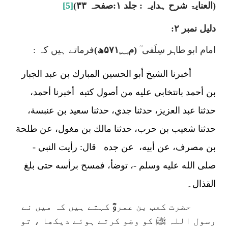
(العنایۃ شرح ہدایہ : جلد ۱:صفحہ ۳۳)
[5]
دلیل نمبر ۲:
امام ابو طاہر سِلَفی ؒ
(م۵۷۱؁ھ)
فرماتے ہیں کہ :
أخبرنا الشيخ أبو الحسين المبارك بن عبد الجبار
بن أحمد بانتخابي عليه من أصول كتبه
أخبرنا أحمد،
حدثنا عبد العزيز، حدثنا جدي، حدثنا سعيد بن عنبسة،
حدثنا شعيب بن حرب، حدثنا مالك بن مغول، عن طلحة
بن مصرف، عن أبيه،
عن جده
قال: رأيت النبي -
صلى الله عليه وسلم -، توضأ، فمسح برأسه حتى بلغ
القذال۔
حضرت کعب بن عمروؓ کہتے ہیں کہ میں نے
رسول اللہ ﷺ کو وضو کرتے ہوئے دیکھا ، تو