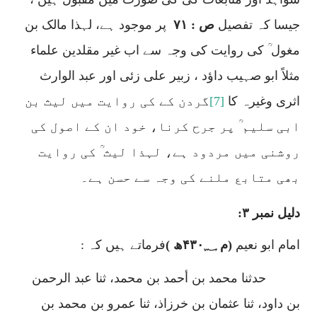
جیسا کہ تفصیل
ص : ۷۱
پر موجود ہے، لہذا مالک بن
مغول ؒ کی روایت کی وجہ سے اب غیر مقلدین علماء
مثلاً ابو صہیب داؤد ، زبیر علی زئی اور عبد الوارث
اثری وغیرہ کا
[7]
گردن کے کی روایت میں لیث بن
ابی سلیم ؒ پر جرح کرنا، خود ان کے اصول کی
روشنی میں مردود ہے، لہذا لیث ؒ کی روایت
بھی متابع ملنے کی وجہ سے حسن ہے۔
دلیل نمبر ۳:
امام ابو نعیم
(م ۴۳۰؁ھ )
فرماتے ہیں کہ :
حدثنا محمد بن أحمد بن محمد
،
ثنا عبد الرحمن
بن داود
،
ثنا عثمان بن خرزاذ
،
ثنا عمرو بن محمد بن