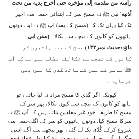
رأسه من مقدمه إلى مؤخره حتى أخرج يديه من تحت
أذنيه
‘
نبی ﷺ نے مسح سر کے ابتدائی حصہ سے اخیر
تک کیا یہاں تک کہ (مسح کے بعد) آپ ﷺ نے اپنے دونوں
ہاتھوں کو کانوں کے نیچے سے نکالا۔
(سنن ابی
داؤد:حدیث نمبر۱۳۲)
مسح کے بعد ہاتھوں کو
کانوں کے نیچے سے نکالنا مطلب یہی ہے کہ آپ
ﷺ نے سر کے مسح کے ساتھ گدّی کا مسح بھی
فرمایا ۔
کیونکہ اگر گدی کا مسح مراد نہ لیا جائے ، تو
ہاتھ کو کانوں کے نیچے سے کیوں نکالا، پھر سر کے
مسح کا طریقہ خود غیر مقلدین بتاتے ہیں کہ آپ ﷺ نے
سرکا مسح کیا، دونوں ہاتھوں کو سر کے اگلےحصہ سے
شروع کرکے گُدّی تک لے گئے ، پھر پیچھے سے آگے اسی
جگہ لے آئے ، جہاں سے مسح شروع کیا تھا۔
(نمازِ نبوی