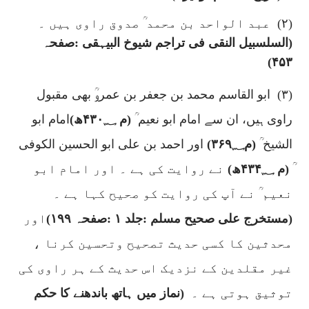
(۲)
عبد الواحد بن محمد ؒ صدوق راوی ہیں ۔
(السلسبیل النقی فی تراجم شیوخ البیہقی :صفحہ
۴۵۳)
(۳)
ابو القاسم محمد بن جعفر بن عمروؒ بھی مقبول
راوی ہیں، ان سے امام ابو نعیم ؒ
(م ۴۳۰؁ھ)
امام ابو
الشیخ ؒ
(م۳۶۹؁)
اور احمد بن علی ابو الحسین الکوفی
ؒ
(م ۴۳۴؁ھ)
نے روایت کی ہے ۔ اور امام ابو
نعیم ؒ نے آپ کی روایت کو صحیح کہا ہے ۔
(مستخرج علی صحیح مسلم :جلد ۱ :صفحہ ۱۹۹)
اور
محدثین کا کسی حدیث تصحیح وتحسین کرنا ،
غیر مقلدین کے نزدیک اس حدیث کے ہر راوی کی
توثیق ہوتی ہے ۔
(نماز میں ہاتھ باندھنے کا حکم