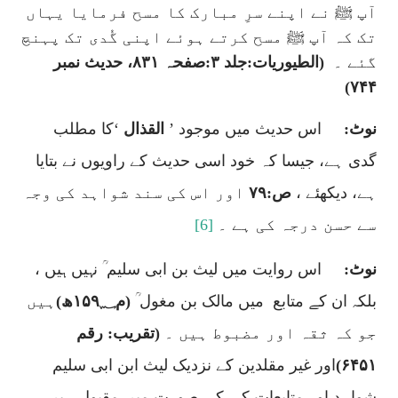
آپ ﷺ نے اپنے سرِ مبارک کا مسح فرمایا یہاں
تک کہ آپ ﷺ مسح کرتے ہوئے اپنی گُدی تک پہنچ
گئے ۔
(الطیوریات:جلد ۳:صفحہ ۸۳۱، حدیث نمبر
۷۴۴)
نوٹ:
اس حدیث میں موجود ’
القذال
‘کا مطلب
گدی ہے، جیسا کہ خود اسی حدیث کے راویوں نے بتایا
ہے، دیکھئے ،
ص:۷۹
اور اس کی سند شواہد کی وجہ
سے حسن درجہ کی ہے ۔
[6]
نوٹ:
اس روایت میں لیث بن ابی سلیم ؒ نہیں ہیں ،
بلکہ ان کے متابع
میں مالک بن مغول ؒ
(م۱۵۹؁ھ)
ہیں
جو کہ ثقہ اور مضبوط ہیں ۔
(تقریب: رقم
۶۴۵۱)
اور غیر مقلدین کے نزدیک لیث ابن ابی سلیم
شواہد اور متابعات کی کی صورت میں مقبول ہیں ،