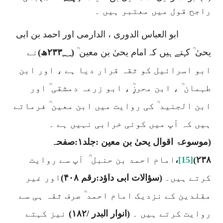
راجح قول میں معتبر ہیں ۔
ابو العباس الدوری ، الدارمی اور احمد بن ابی
یحیٰ ؒ کہتے ہیں کہ امام یحیٰ بن معین ؒ
(۲۳۳؁ھ)
نے
ابو اسرائیل کو ثقہ قرار دیا ہے ، اور ابن
طہمان ؒ ، ابن محرزؒ ، ابو زرعہ دمشقی ؒ اور
ابن الجنید ؒ کی روایت میں ابن معین ؒ فرماتے
ہیں کہ آپ میں کوئی خرابی نہیں ہے ۔
(موسوعۃ اقوال یحیٰ بن معین :جلد۱:صفحہ
۲۳۸)
[15]
،
امام احمد بن حنبل ؒ
آپ سے روایت
کرتے ہیں۔
(سؤالات ابی داؤد:رقم ۴۰۸)
اور غیر
مقلدین کے نزدیک امام احمد ؒ صرف ثقہ ہی سے
روایت کرتے ہیں ۔
(انوار البدر /
۱۸۲)
نیز کہتے