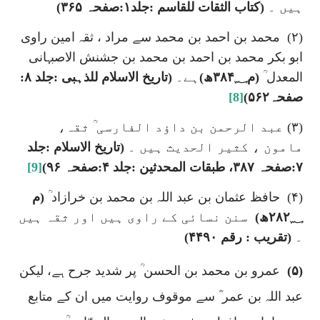
ہیں ۔
(کتاب الثقات للقاسم :جلد۱:صفحہ ۳۶۵)
(۲)
محمد بن احمد بن محمد سے مراد ، ثقہ امین راوی
ابو بکر محمد بن احمد بن محمد بن جشنش الاصبہانی
المعدل ؒ
(م۳۸۴؁ھ)
ہے۔
(تاریخ الاسلام للذہبی :جلد ۸:
صفحہ۵۶۲)
[8]
(۳) عبد الرحمن بن داؤد الفارسی ؒ ثقہ،
مامون ، کثیر الحدیث ہیں ۔
(تاریخ الاسلام :جلد
۷:صفحہ ۳۸۷، طبقات المحدثین :جلد ۴:صفحہ ۹۶)
[9]
(۴)
حافظ عثمان بن عبد اللہ بن محمد بن خرازاد ؒ
(م
۲۸۲؁ھ)
سنن نسائی کے راوی ہیں اور ثقہ ہیں
۔
(تقریب : رقم ۴۴۹۰)
(۵)
عمرو بن محمد بن الحسن ؒ پر شدید جرح ہے، لیکن
عبد اللہ بن عمر ؓ سے موقوف روایت میں ان کے متابع