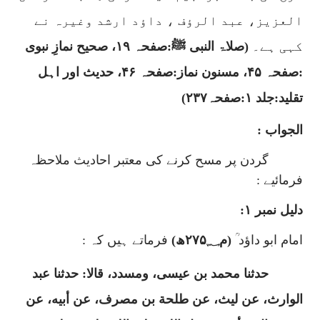
العزیز، عبد الرؤف ، داؤد ارشد وغیرہ نے
کہی ہے۔
(صلاۃ النبی
ﷺ:صفحہ ۱۹،
صحیح نمازِ نبوی
:صفحہ ۴۵، مسنون نماز:صفحہ ۴۶، حدیث اور اہل
تقلید:جلد ۱:صفحہ۲۳۷)
الجواب :
گردن پر مسح کرنے کی معتبر احادیث ملاحظہ
فرمائیے :
دلیل نمبر ۱:
امام ابو داؤد ؒ
(م۲۷۵؁ھ)
فرماتے ہیں کہ :
حدثنا محمد بن عيسى
،
ومسدد
،
قالا: حدثنا عبد
الوارث
،
عن ليث
،
عن طلحة بن مصرف
،
عن أبيه
،
عن