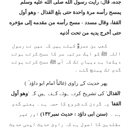
جده
،
قال: رأيت رسول الله صلى الله عليه وسلم
يمسح رأسه مرة واحدة حتى بلغ القذال - وهو أول
القفا
،
وقال مسدد - مسح رأسه من مقدمه إلى مؤخره
حتى أخرج يديه من تحت أذنيه
کعب بن عمروؓ کہتے ہیں کہ میں نے رسول
اللہ ﷺ کو ایک مرتبہ سر کا مسح کرتے ہوئے
دیکھا ہے ،یہاں تک کہ آپ ﷺ مسح کرتے ہوئے
گدی تک پہنچ گئے ۔
پھر حدیث کے راوی (غالباً امام ابو داؤد ؒ )
‘
’
‘
القذال
کی تشریح کرتے ہوئے کہتے ہیں کہ
وهو أول
’
القفا
وہ گردن کے شروع کا حصہ ہے ۔ یعنی گدی
ہے ۔
(سنن ابی داؤد : حدیث نمبر۱۳۲)
اور غیر
مقلدین کا اصول ہے کہ راوئ حدیث اپنی حدیث