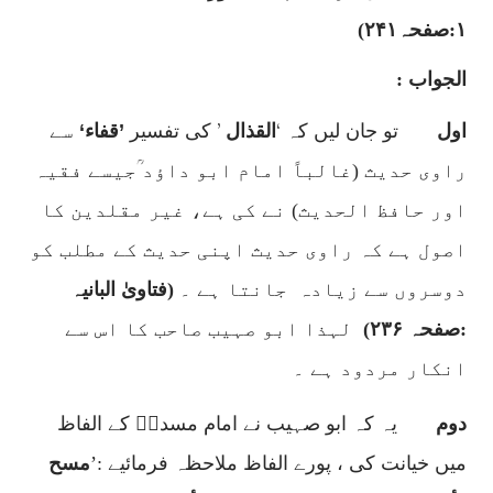
۱:صفحہ۲۴۱)
الجواب :
’
‘
اول
تو جان لیں کہ
القذال
کی تفسیر
’
قفاء
‘
سے
راوی حدیث (غالباً امام ابو داؤد ؒجیسے فقیہ
اور حافظ الحدیث) نے کی ہے، غیر مقلدین کا
اصول ہے کہ راوی حدیث اپنی حدیث کے مطلب کو
دوسروں سے زیادہ
جانتا ہے ۔
(فتاویٰ البانیہ
:صفحہ ۲۳۶)
لہذا ابو صہیب صاحب کا اس سے
انکار مردود ہے ۔
دوم
یہ کہ ابو صہیب نے امام مسددؒ کے الفاظ
میں خیانت کی ، پورے الفاظ ملاحظہ فرمائیے :’
مسح