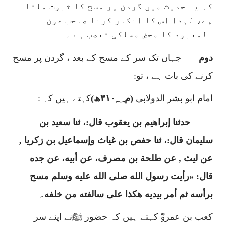
کہ یہ حدیث میں گردن پر مسح کا ثبوت ملتا
ہے، لہذا اس کا انکار کرنا صاحب عون
المعبود کا محض مسلکی تعصب ہے ۔
دوم
جہاں تک سر کے مسح کے بعد ، گردن پر مسح
کرنے کی بات ہے ، تو:
امام ابو بشر الدولابی
(م۳۱۰؁ھ)
کہتے ہیں کہ :
حدثنا إبراهيم بن يعقوب قال:، ثنا سعيد بن
سليمان قال:، ثنا حفص بن غياث وإسماعيل بن زكريا ,
عن ليث , عن طلحة بن مصرف، عن أبيه، عن جده
قال: «رأيت رسول الله صلى الله عليه وسلم مسح
برأسه ثم أمر بيديه هكذا على سالفته من خلفه۔
کعب بن عمروؓ کہتے ہیں کہ حضور ﷺنے اپنے سر