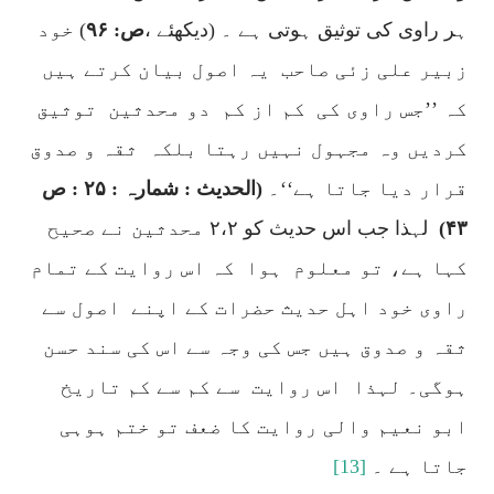
ہر راوی کی توثیق ہوتی ہے ۔ (دیکھئے ،
ص: ۹۶
) خود
زبیر علی زئی صاحب
یہ اصول بیان کرتے ہیں
کہ ’’جس راوی کی
کم از کم
دو محدثین
توثیق
کردیں وہ مجہول نہیں رہتا بلکہ
ثقہ و صدوق
قرار دیا جاتا ہے‘‘۔
(الحدیث : شمارہ : ۲۵ : ص
۴۳)
لہذا جب اس حدیث کو ۲،۲ محدثین نے صحیح
کہا ہے، تو معلوم
ہوا
کہ اس روایت کے تمام
راوی خود اہل حدیث حضرات کے اپنے
اصول سے
ثقہ و صدوق ہیں جس کی وجہ سے اس کی سند حسن
ہوگی۔ لہذا
اس روایت
سے کم سے کم تاریخ
ابو نعیم والی روایت کا ضعف تو ختم ہوہی
جاتا ہے ۔
[13]