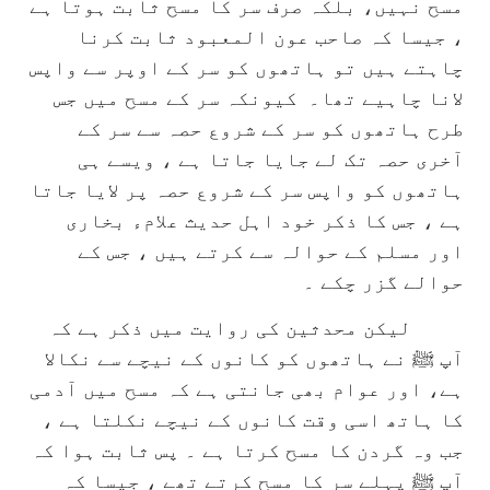
مسح نہیں، بلکہ صرف سر کا مسح ثابت ہوتا ہے
، جیسا کہ صاحب عون المعبود ثابت کرنا
چاہتے ہیں تو ہاتھوں کو سر کے اوپر سے واپس
لانا چاہیے تھا۔
کیونکہ سر کے مسح میں جس
طرح ہاتھوں کو سر کے شروع حصہ سے سر کے
آخری حصہ تک لے جایا جاتا ہے ، ویسے ہی
ہاتھوں کو واپس سر کے شروع حصہ پر لایا جاتا
ہے ، جس کا ذکر خود اہل حدیث علامء بخاری
اور مسلم کے حوالہ سے کرتے ہیں ، جس کے
حوالے گزر چکے ۔
لیکن محدثین کی روایت میں ذکر ہے کہ
آپ ﷺ نے ہاتھوں کو کانوں کے نیچے سے نکالا
ہے، اور عوام بھی جانتی ہے کہ مسح میں آدمی
کا ہاتھ اسی وقت کانوں کے نیچے نکلتا ہے ،
جب وہ گردن کا مسح کرتا ہے ۔ پس ثابت ہوا کہ
آپ ﷺ پہلے سر کا مسح کرتے تھے ، جیسا کہ