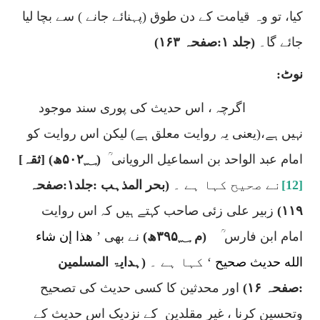
کیا، تو وہ قیامت کے دن طوق (پہنائے جانے ) سے بچا لیا
جائے گا۔
(جلد ۱:صفحہ ۱۶۳)
نوٹ:
اگرچہ ، اس حدیث کی پوری سند موجود
نہیں ہے،(یعنی یہ روایت معلق ہے) لیکن اس روایت کو
امام عبد الواحد بن اسماعیل الرویانی ؒ
(۵۰۲؁ھ) [ثقہ]
[12]
نے صحیح کہا ہے ۔
(بحر المذہب :جلد۱:صفحہ
۱۱۹)
زبیر علی زئی صاحب کہتے ہیں کہ اس روایت
امام ابن فارس ؒ
(م ۳۹۵؁ھ)
نے بھی ’
هذا إن شاء
الله حديث صحيح
‘ کہا ہے ۔
(ہدایۃ المسلمین
:صفحہ ۱۶)
اور محدثین کا کسی حدیث کی تصحیح
وتحسین کرنا ، غیر مقلدین
کے نزدیک اس حدیث کے