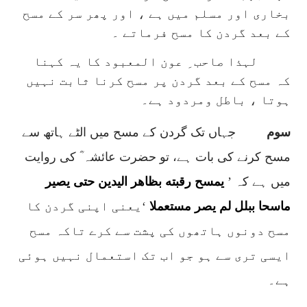
بخاری اور مسلم میں ہے ، اور پھر سر کے مسح
کے بعد گردن کا مسح فرماتے ۔
لہذا صاحب ِ عون المعبود کا یہ کہنا
کہ مسح کے بعد گردن پر مسح کرنا ثابت نہیں
ہوتا ، باطل ومردود ہے۔
سوم
جہاں تک گردن کے مسح میں الٹے ہاتھ سے
مسح کرنے کی بات ہے، تو حضرت عائشہ ؓ کی روایت
میں ہے کہ ’
يمسح رقبته بظاهر اليدين حتى يصير
ماسحا ببلل لم يصر مستعملا
‘یعنی اپنی گردن کا
مسح دونوں ہاتھوں کی پشت سے کرے تاکہ مسح
ایسی تری سے ہو جو اب تک استعمال نہیں ہوئی
ہے۔