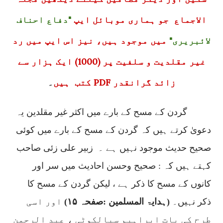
الاجماع جو ہماری موبائل ایپ
"دفاع احناف
لائبریری"
میں موجود ہیں، نیز اس ایپ میں رد
غیر مقلدیت و سلفیت پر (1000) ایک ہزار سے
زائد گرانقدر PDF کتب ہیں
۔
گردن کے مسح کے بارے میں اکثر غیر مقلدین یہ
دعویٰ کرتے ہیں کہ گردن کے مسح کے بارے میں کوئی
صحیح حدیث موجود نہیں ہے ۔
زبیر علی زئی صاحب
کہتے ہیں کہ : صحیح وحسن احادیث میں سر اور
کانوں کے مسح کا ذکر ہے ، لیکن گردن کے مسح کا
ذکر نہیں۔
(ہدایۃ المسلمین :صفحہ ۱۵)
اور اسی
طرح کی بات ابراہیم سیالکوٹی ، عبد الرحمن