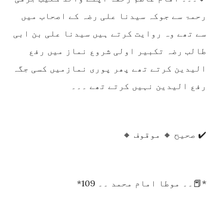
رحمۃ سے جوکہ سیدنا علی رضہ کے اصحاب میں
سے تھے وہ روایت کرتے ہیں سیدنا علی بن ابی
طالب رضہ تکبیر اولی شروع نماز میں رفع
الیدین کرتے تھے پھر پوری نمازمیں کسی جگہ
رفع الیدین نہیں کرتے تھے ۔۔۔
✔️ صحیح 🔸 موقوف 🔸
*📕۔۔ موطا امام محمد ۔۔ 109*