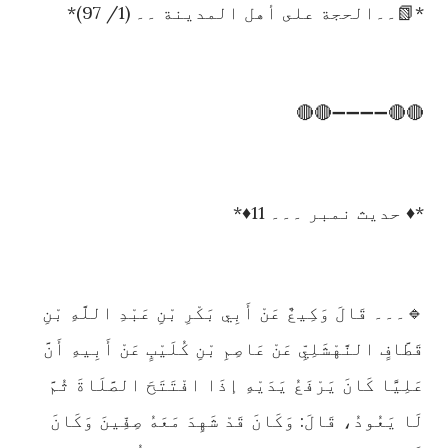
*📗۔۔الحجة على أهل المدينة ۔۔ (1/ 97)*
🔴🔴➖➖➖➖🔴🔴
*♦️ حدیث نمبر ۔۔۔ 11♦️*
🔹۔۔۔ قَالَ وَكِيعٌ عَنْ أَبِي بَكْرِ بْنِ عَبْدِ اللَّهِ بْنِ
قَطَّافٍ النَّهْشَلِيِّ عَنْ عَاصِمِ بْنِ كُلَيْبٍ عَنْ أَبِيهِ أَنَّ
عَلِيًّا كَانَ يَرْفَعُ يَدَيْهِ إذَا افْتَتَحَ الصَّلَاةَ ثُمَّ
لَا يَعُودُ، قَالَ: وَكَانَ قَدْ شَهِدَ مَعَهُ صِفِّينَ وَكَانَ