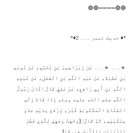
🔴🔴➖➖➖➖🔴🔴
*♦️ حدیث نمبر ۔۔۔ 2♦️*
🔹۔۔۔ 🔹۔۔۔ عَنْ إِبْرَاهِيمَ بْنِ مُحَمَّدٍ، عَنْ مُوسَى
بْنِ عُقْبَةَ، عَنْ عَبْدِ اللَّهِ بْنِ الْفَضْلِ، عَنْ عُبَيْدِ
اللَّهِ بْنِ أَبِي رَافِعٍ، عَنْ عَلِيٍّ قَالَ : كَانَ رَسُولُ
اللَّهِ صلى الله عليه وسلم إِذَا قَامَ إِلَى
الصَّلَاةِ الْمَكْتُوبَةِ كَبَّرَ، وَرَفَعَ يَدَيْهِ حِذْوَ
مِنْكَبَيْهِ، ثُمَّ قَالَ: {وَجَّهْتُ وَجْهِيَ لِلَّذِي فَطَرَ
السَّمَوَاتِ وَالْأَرْضَ حَنِيفًا} ۔۔۔