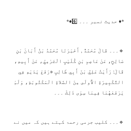
*♦️ حدیث نمبر ۔۔۔ 6️⃣♦️*
🔹۔۔۔ قَالَ مُحَمَّدٌ , أَخْبَرَنَا مُحَمَّدُ بْنُ أَبَانَ بْنِ
صَالِحٍ، عَنْ عَاصِمِ بْنِ كُلَيْبٍ الْجَرْمِيِّ، عَنْ أَبِيهِ،
قَالَ: رَأَيْتُ عَلِيَّ بْنَ أَبِي طَالِبٍ «رَفَعَ يَدَيْهِ فِي
التَّكْبِيرَةِ الأُولَى مِنَ الصَّلاةِ الْمَكْتُوبَةِ، وَلَمْ
يَرْفَعْهُمَا فِيمَا سِوَى ذَلِكَ ۔۔۔
🔹۔۔۔ کلیب جرمی رحمۃ کہتے ہیں کہ میں نے