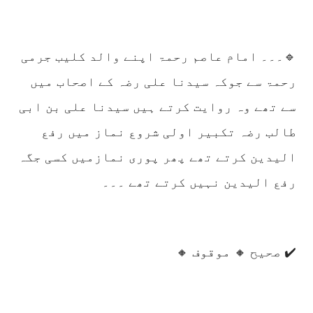
🔹۔۔۔ امام عاصم رحمۃ اپنے والد کلیب جرمی
رحمۃ سے جوکہ سیدنا علی رضہ کے اصحاب میں
سے تھے وہ روایت کرتے ہیں سیدنا علی بن ابی
طالب رضہ تکبیر اولی شروع نماز میں رفع
الیدین کرتے تھے پھر پوری نمازمیں کسی جگہ
رفع الیدین نہیں کرتے تھے ۔۔۔
✔️ صحیح 🔸 موقوف 🔸