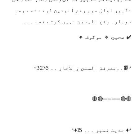
تکبیر اولیٰ میں رفع الیدین کرتے تھے پھر
دوبارہ رفع الیدین نہیں کرتے تھے ۔۔۔
✔️ صحیح 🔸 موقوف 🔸
*📙۔۔معرفة السنن والآثار ۔۔ 3276*
🔴🔴➖➖➖➖🔴🔴
*♦️ حدیث نمبر ۔۔۔ 15♦️*