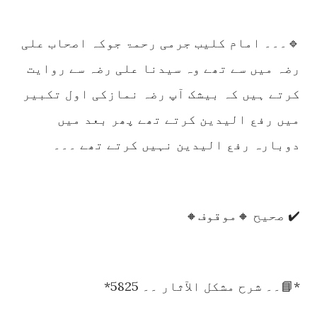
🔹۔۔۔ امام کلیب جرمی رحمۃ جوکہ اصحاب علی
رضہ میں سے تھے وہ سیدنا علی رضہ سے روایت
کرتے ہیں کہ بیشک آپ رضہ نمازکی اول تکبیر
میں رفع الیدین کرتے تھے پھر بعد میں
دوبارہ رفع الیدین نہیں کرتے تھے ۔۔۔
✔️ صحیح 🔸موقوف🔸
*📘۔۔ شرح مشکل الآثار ۔۔ 5825*