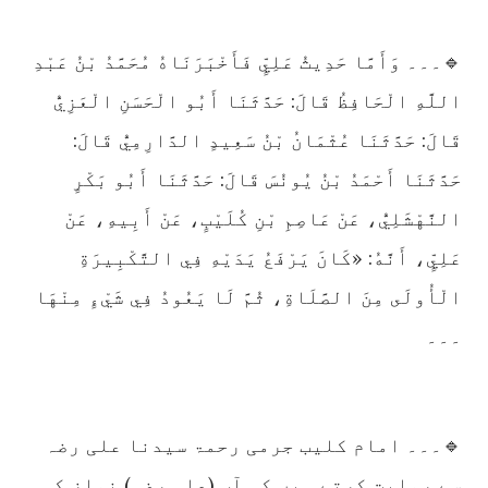
🔹۔۔۔ وَأَمَّا حَدِيثُ عَلِيٍّ فَأَخْبَرَنَاهُ مُحَمَّدُ بْنُ عَبْدِ
اللَّهِ الْحَافِظُ قَالَ: حَدَّثَنَا أَبُو الْحَسَنِ الْعَزِيُّ
قَالَ: حَدَّثَنَا عُثْمَانُ بْنُ سَعِيدٍ الدَّارِمِيُّ قَالَ:
حَدَّثَنَا أَحْمَدُ بْنُ يُونُسَ قَالَ: حَدَّثَنَا أَبُو بَكْرٍ
النَّهْشَلِيُّ، عَنْ عَاصِمِ بْنِ كُلَيْبٍ، عَنْ أَبِيهِ، عَنْ
عَلِيٍّ، أَنَّهُ: «كَانَ يَرْفَعُ يَدَيْهِ فِي التَّكْبِيرَةِ
الْأُولَى مِنَ الصَّلَاةِ، ثُمَّ لَا يَعُودُ فِي شَيْءٍ مِنْهَا
۔۔۔
🔹۔۔۔ امام کلیب جرمی رحمۃ سیدنا علی رضہ
سے روایت کرتے ہیں کہ آپ (علی رضہ) نماز کی