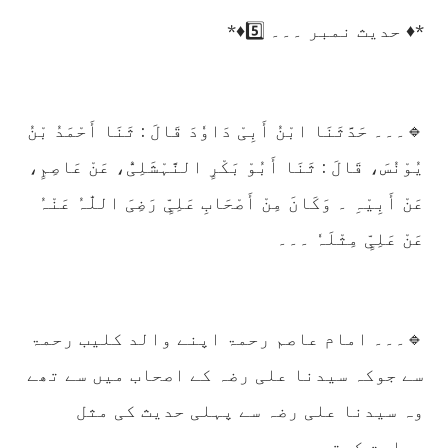
*♦️ حدیث نمبر ۔۔۔ 5️⃣♦️*
🔹۔۔۔ حَدَّثَنَا ابْنُ أَبِیْ دَاوٗدَ قَالَ : ثَنَا أَحْمَدُ بْنُ
یُوْنُسَ، قَالَ : ثَنَا أَبُوْ بَکْرٍ النَّہْشَلِیُّ، عَنْ عَاصِمٍ،
عَنْ أَبِیْہِ ۔ وَکَانَ مِنْ أَصْحَابِ عَلِیٍّ رَضِیَ اللّٰہُ عَنْہُ
عَنْ عَلِیٍّ مِثْلَہٗ ۔۔۔
🔹۔۔۔ امام عاصم رحمۃ اپنے والد کلیب رحمۃ
سے جوکہ سیدنا علی رضہ کے اصحاب میں سے تھے
وہ سیدنا علی رضہ سے پہلی حدیث کی مثل
روایت کرتے ہیں ۔