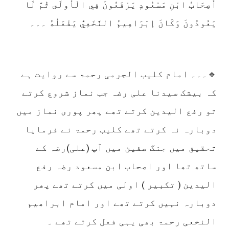
أَصِحَابُ ابْنِ مَسْعُودٍ يَرْفَعُونَ فِي الْأُولَى ثُمَّ لَا
يَعُودُونَ وَكَانَ إبْرَاهِيمُ النَّخَعِيُّ يَفْعَلُهُ ۔۔۔
🔹۔۔۔ امام کلیب الجرمی رحمۃ سے روایت ہے
کہ بیشک سیدنا علی رضہ جب نماز شروع کرتے
تو رفع الیدین کرتے تھے پھر پوری نماز میں
دوبارہ نہ کرتے تھے کلیب رحمۃ نے فرمایا
تحقیق میں جنگ صفین میں آپ (علی)رضہ کے
ساتھ تھا اور اصحاب ابن مسعود رضہ رفع
الیدین ( تکبیر ) اولی میں کرتے تھے پھر
دوبارہ نہیں کرتے تھے اور امام ابراھیم
النخعی رحمۃ بھی یہی فعل کرتے تھے ۔