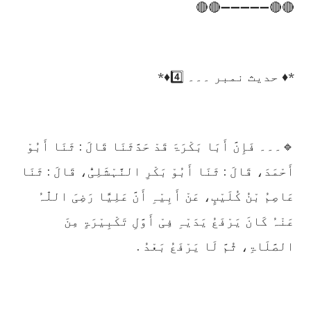
🔴🔴➖➖➖➖➖🔴🔴
*♦️ حدیث نمبر ۔۔۔ 4️⃣♦️*
🔹۔۔۔ فَإِنَّ أَبَا بَکْرَۃَ قَدْ حَدَّثَنَا قَالَ : ثَنَا أَبُوْ
أَحْمَدَ، قَالَ : ثَنَا أَبُوْ بَکْرِ النَّہْشَلِیُّ، قَالَ : ثَنَا
عَاصِمُ بْنُ کُلَیْبٍ، عَنْ أَبِیْہِ أَنَّ عَلِیًّا رَضِیَ اللّٰہُ
عَنْہُ کَانَ یَرْفَعُ یَدَیْہِ فِیْ أَوَّلِ تَکْبِیْرَۃٍ مِنَ
الصَّلَاۃِ، ثُمَّ لَا یَرْفَعُ بَعْدُ .