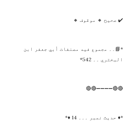
✔️ صحیح 🔸 موقوف 🔸
*📘۔۔ مجموع فيه مصنفات أبي جعفر ابن
البختري ۔۔ 542*
🔴🔴➖➖➖➖🔴🔴
*♦️ حدیث نمبر ۔۔۔ 14 ♦️*