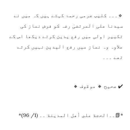
🔹۔۔۔ کلیب جرمی رحمۃ کہتے ہیں کہ میں نے
سیدنا علی المرتضیٰ رضہ کو فرض نماز کی
تکبیر اولی میں رفع یدین کرتے دیکھا اس کے
علاوہ وہ نماز میں رفع الیدین نہیں کرتے
تھے ۔۔۔
✔️ صحیح 🔸 موقوف 🔸
*📗۔۔الحجة على أهل المدينة ۔۔ (1/ 96)*