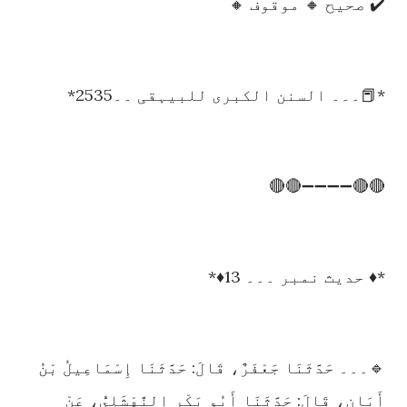
✔️ صحیح 🔸 موقوف 🔸
*📕۔۔۔ السنن الکبری للبیہقی ۔۔2535*
🔴🔴➖➖➖➖🔴🔴
*♦️ حدیث نمبر ۔۔۔ 13♦️*
🔹۔۔۔ حَدَّثَنَا جَعْفَرٌ، قَالَ: حَدَّثَنَا إِسْمَاعِيلُ بْنُ
أَبَانٍ، قَالَ: حَدَّثَنَا أَبُو بَكْرٍ النَّهْشَلِيُّ، عَنْ