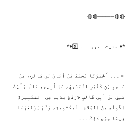
🔴🔴➖➖➖➖🔴🔴
*♦️ حدیث نمبر ۔۔۔ 9️⃣♦️*
🔹۔۔۔ أَخْبَرَنَا مُحَمَّدُ بْنُ أَبَانَ بْنِ صَالِحٍ، عَنْ
عَاصِمِ بْنِ كُلَيْبٍ الْجَرْمِيِّ، عَنْ أَبِيهِ، قَالَ: رَأَيْتُ
عَلِيَّ بْنَ أَبِي طَالِبٍ «رَفَعَ يَدَيْهِ فِي التَّكْبِيرَةِ
الأُولَى مِنَ الصَّلاةِ الْمَكْتُوبَةِ، وَلَمْ يَرْفَعْهُمَا
فِيمَا سِوَى ذَلِكَ ۔۔۔