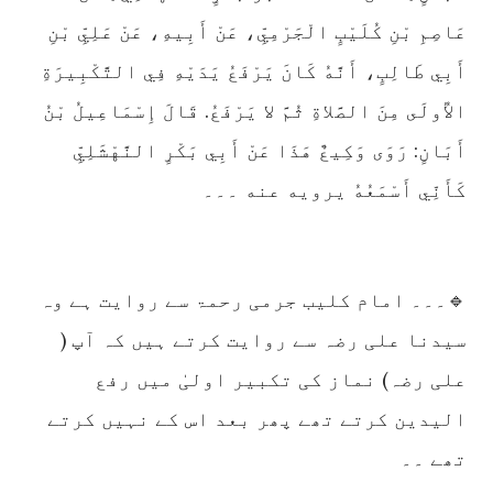
عَاصِمِ بْنِ كُلَيْبٍ الْجَرْمِيِّ، عَنْ أَبِيهِ، عَنْ عَلِيِّ بْنِ
أَبِي طَالِبٍ، أَنَّهُ كَانَ يَرْفَعُ يَدَيْهِ فِي التَّكْبِيرَةِ
الأُولَى مِنَ الصَّلاةِ ثُمَّ لا يَرْفَعُ. قَالَ إِسْمَاعِيلُ بْنُ
أَبَانٍ: رَوَى وَكِيعٌ هَذَا عَنْ أَبِي بَكْرٍ النَّهْشَلِيِّ
كَأَنِّي أَسْمَعُهُ يرويه عنه ۔۔۔
🔹۔۔۔ امام کلیب جرمی رحمۃ سے روایت ہے وہ
سیدنا علی رضہ سے روایت کرتے ہیں کہ آپ (
علی رضہ) نماز کی تکبیر اولیٰ میں رفع
الیدین کرتے تھے پھر بعد اس کے نہیں کرتے
تھے ۔۔