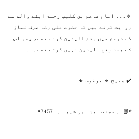
🔹۔۔۔ امام عاصم بن کلیب رحمۃ اپنے والد سے
روایت کرتے ہیں کہ حضرت علی رضہ صرف نماز
کے شروع میں رفع الیدین کرتے تھے، پھر اس
کے بعد رفع الیدین نہیں کرتے تھے۔۔۔
✔️ صحیح 🔸 موقوف 🔸
*📗۔۔ مصنف ابن ابی شیبہ ۔۔ 2457*