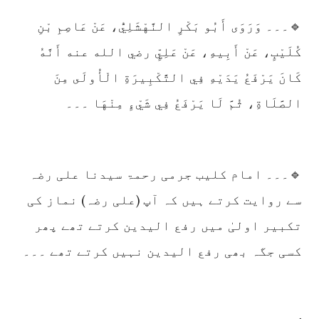
🔹۔۔۔ وَرَوَى أَبُو بَكْرٍ النَّهْشَلِيُّ، عَنْ عَاصِمِ بْنِ
كُلَيْبٍ، عَنْ أَبِيهِ، عَنْ عَلِيٍّ رضي الله عنه أَنَّهُ
كَانَ يَرْفَعُ يَدَيْهِ فِي التَّكْبِيرَةِ الْأُولَى مِنَ
الصَّلَاةِ، ثُمَّ لَا يَرْفَعُ فِي شَيْءٍ مِنْهَا ۔۔۔
🔹۔۔۔ امام کلیب جرمی رحمۃ سیدنا علی رضہ
سے روایت کرتے ہیں کہ آپ (علی رضہ) نماز کی
تکبیر اولیٰ میں رفع الیدین کرتے تھے پھر
کسی جگہ بھی رفع الیدین نہیں کرتے تھے ۔۔۔