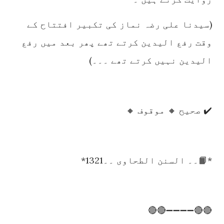
(سیدنا علی رضہ نماز کی تکبیر افتتاح کے
وقت رفع الیدین کرتے تھے پھر بعد میں رفع
الیدین نہیں کرتے تھے ۔۔۔)
✔️ صحیح 🔸 موقوف 🔸
*📙۔۔ السنن الطحاوی ۔۔1321*
🔴🔴➖➖➖➖🔴🔴