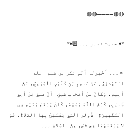
🔴🔴➖➖➖➖🔴🔴
*♦️ حدیث نمبر ۔۔۔ 🔟♦️*
🔹۔۔۔ أَخْبَرَنَا أَبُو بَكْرِ بْنِ عَبْدِ اللَّهِ
النَّهْشَلِيُّ، عَنْ عَاصِمِ بْنِ كُلَيْبٍ الْجَرْمِيِّ، عَنْ
أَبِيهِ، وَكَانَ مِنْ أَصْحَابِ عَلِيٍّ , أَنَّ عَلِيَّ بْنَ أَبِي
طَالِبٍ، كَرَّمَ اللَّهُ وَجْهَهُ، كَانَ يَرْفَعُ يَدَيْهِ فِي
التَّكْبِيرَةِ الأُولَى الَّتِي يَفْتَتِحُ بِهَا الصَّلاةَ، ثُمَّ
لا يَرْفَعُهُمَا فِي شَيْءٍ مِنَ الصَّلاةِ ۔۔۔