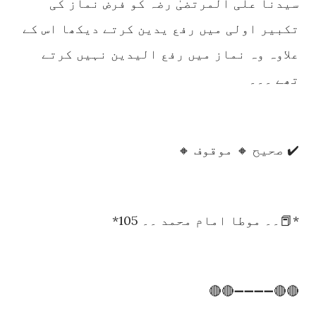
سیدنا علی المرتضیٰ رضہ کو فرض نماز کی
تکبیر اولی میں رفع یدین کرتے دیکھا اس کے
علاوہ وہ نماز میں رفع الیدین نہیں کرتے
تھے ۔۔۔
✔️ صحیح 🔸 موقوف 🔸
*📕۔۔ موطا امام محمد ۔۔ 105*
🔴🔴➖➖➖➖🔴🔴