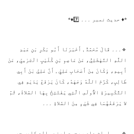
*♦️ حدیث نمبر ۔۔۔ 7️⃣♦️*
🔹۔۔۔ قَالَ مُحَمَّدٌ , أَخْبَرَنَا أَبُو بَكْرِ بْنِ عَبْدِ
اللَّهِ النَّهْشَلِيُّ، عَنْ عَاصِمِ بْنِ كُلَيْبٍ الْجَرْمِيِّ، عَنْ
أَبِيهِ، وَكَانَ مِنْ أَصْحَابِ عَلِيٍّ , أَنَّ عَلِيَّ بْنَ أَبِي
طَالِبٍ، كَرَّمَ اللَّهُ وَجْهَهُ، كَانَ يَرْفَعُ يَدَيْهِ فِي
التَّكْبِيرَةِ الأُولَى الَّتِي يَفْتَتِحُ بِهَا الصَّلاةَ، ثُمَّ
لا يَرْفَعُهُمَا فِي شَيْءٍ مِنَ الصَّلاةِ ۔۔۔
🔹۔۔۔ امام عاصم رحمۃ اپنے والد کلیب جرمی