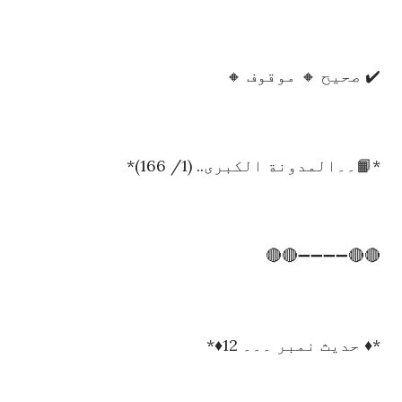
✔️ صحیح 🔸 موقوف 🔸
*📙۔۔المدونة الکبری.. (1/ 166)*
🔴🔴➖➖➖➖🔴🔴
*♦️ حدیث نمبر ۔۔۔ 12♦️*