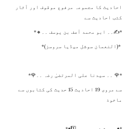
احادیث کا مجموعہ مرفوع موقوف اور آثار
کتب احادیث سے
*✍️۔۔ ابو محمد آصف بن یوسف ۔۔🔸*
*(النعمان سوشل میڈیا سروسز)*
*🌹 ۔۔ سیدنا علی المرتضیٰ رضہ ۔۔🌹*
سے مروی 19 احادیث 15 حدیث کی کتابوں سے
ماخوذ
*♦️ حدیث نمبر ۔۔۔ 1️⃣♦️*