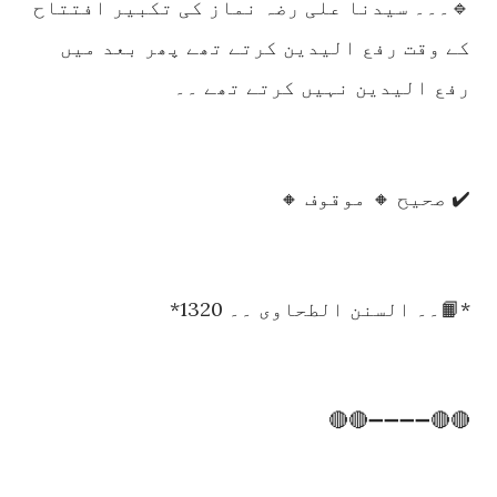
🔹۔۔۔ سیدنا علی رضہ نماز کی تکبیر افتتاح
کے وقت رفع الیدین کرتے تھے پھر بعد میں
رفع الیدین نہیں کرتے تھے ۔۔
✔️ صحیح 🔸 موقوف 🔸
*📙۔۔ السنن الطحاوی ۔۔ 1320*
🔴🔴➖➖➖➖🔴🔴