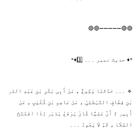
🔴🔴➖➖➖➖➖🔴🔴
*♦️ حدیث نمبر ۔۔۔ 3️⃣♦️*
🔹 ۔۔۔ حَدَّثَنَا وَکِیعٌ ، عَنْ أَبِی بَکْرِ بْنِ عَبْدِ اللہِ
بْنِ قِطَافٍ النَّہْشَلِیِّ ، عَنْ عَاصِمِ بْنِ کُلَیْبٍ ، عَنْ
أَبِیہِ ؛ أَنَّ عَلِیًّا کَانَ یَرْفَعُ یَدَیْہِ إذَا افْتَتَحَ
الصَّلاَۃَ ، ثُمَّ لاَ یَعُودُ ۔۔۔