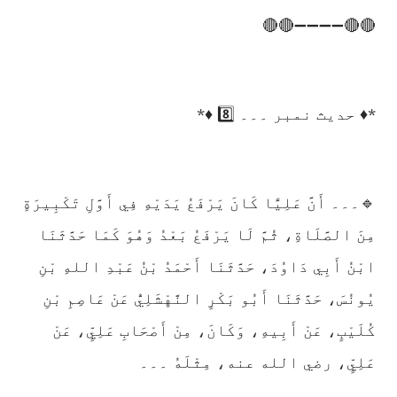
🔴🔴➖➖➖➖🔴🔴
*♦️ حدیث نمبر ۔۔۔ 8️⃣ ♦️*
🔹۔۔۔ أَنَّ عَلِيًّا كَانَ يَرْفَعُ يَدَيْهِ فِي أَوَّلِ تَكْبِيرَةٍ
مِنَ الصَّلَاةِ، ثُمَّ لَا يَرْفَعُ بَعْدُ وَهُوَ كَمَا حَدَّثَنَا
ابْنُ أَبِي دَاوُدَ، حَدَّثَنَا أَحْمَدُ بْنُ عَبْدِ اللهِ بْنِ
يُونُسَ، حَدَّثَنَا أَبُو بَكْرٍ النَّهْشَلِيُّ عَنْ عَاصِمِ بْنِ
كُلَيْبٍ، عَنْ أَبِيهِ، وَكَانَ، مِنْ أَصْحَابِ عَلِيٍّ، عَنْ
عَلِيٍّ، رضي الله عنه، مِثْلَهُ ۔۔۔