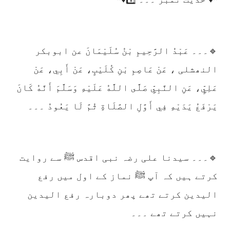
🔹۔۔۔ عَبْدُ الرَّحِيمِ بْنُ سُلَيْمَانَ عن ابوبکر
النھشلی ، عَنْ عَاصِمِ بْنِ كُلَيْبٍ، عَنْ أَبِي، عَنْ
عَلِيٍّ، عَنِ النَّبِيِّ صَلَّى اللَّهُ عَلَيْهِ وَسَلَّمَ أَنَّهُ كَانَ
يَرْفَعُ يَدَيْهِ فِي أَوَّلِ الصَّلَاةِ ثُمَّ لَا يَعُودُ ۔۔۔
🔹۔۔۔ سیدنا علی رضہ نبی اقدس ﷺ سے روایت
کرتے ہیں کہ آپ ﷺ نماز کے اول میں رفع
الیدین کرتے تھے پھر دوبارہ رفع الیدین
نہیں کرتے تھے ۔۔۔