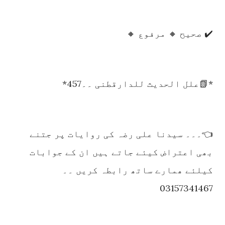
✔️ صحیح 🔸 مرفوع 🔸
*📗علل الحدیث للدارقطنی ۔۔457*
👈۔۔۔ سیدنا علی رضہ کی روایات پر جتنے
بھی اعتراض کیئے جاتے ہیں ان کے جوابات
کیلئے ھمارے ساتھ رابطہ کریں ۔۔
03157341467