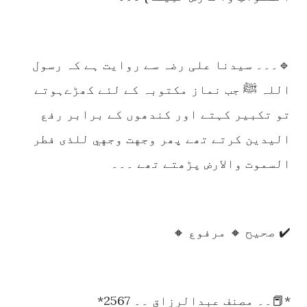
🔹۔۔۔ سیدنا علی رضہ سے روایت ہے کہ رسول
اللہ ﷺ جب نماز مکتوبہ کے لئے کھڑےہوتے
تو تکبیر کہتے اور کندھوں کے برابر رفع
الیدین کرتے تھے پھر وجهت وجهي للذی فطر
السموت والارض پڑھتے تھے ۔۔۔
✔️ صحیح 🔸 مرفوع 🔸
*📕۔۔ مصنف عبدالرزاق ۔۔ 2567*