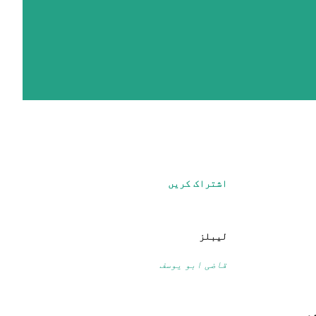
اشتراک کریں
لیبلز
قاضی ابو یوسف