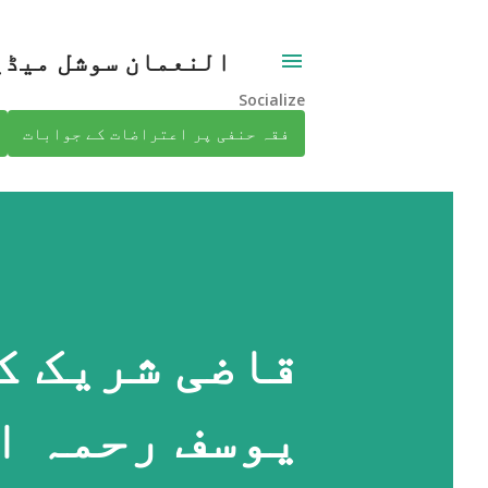
النعمان سوشل میڈی
Socialize
فقہ حنفی پر اعتراضات کے جوابات
قاضی شریک ک
یوسف رحمہ ا