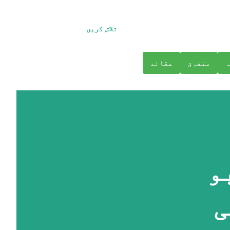
تلاش کریں
ہ
متفرق
عقائد
و
ی