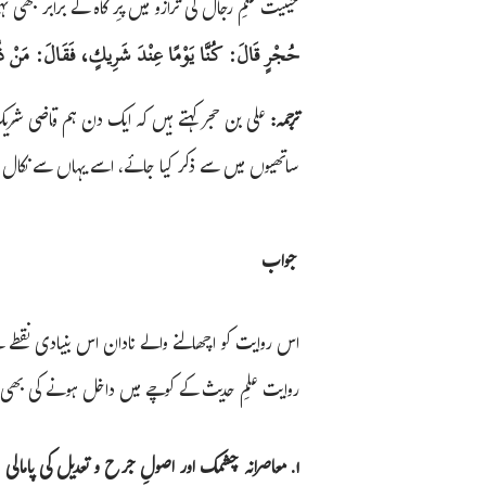
حیثیت علمِ رجال کی ترازو میں پرِ کاہ کے برابر بھی 
حُجْرٍ قَالَ: كُنَّا يَوْمًا عِنْدَ شَرِيكٍ، فَقَالَ: مَنْ ذ
ترجمہ:
علی بن حجر کہتے ہیں کہ ایک دن ہم قاضی شریک 
ساتھیوں میں سے ذکر کیا جائے، اسے یہاں سے نکال 
جواب
اس روایت کو اچھالنے والے نادان اس بنیادی نقطے س
روایت علمِ حدیث کے کوچے میں داخل ہونے کی بھی
١. معاصرانہ چشمک اور اصولِ جرح و تعدیل کی پامالی