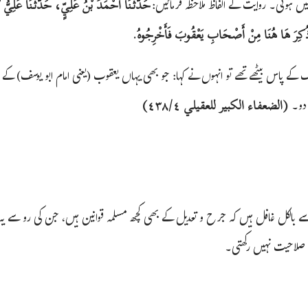
نہیں ہوتی۔ روایت کے الفاظ ملاحظہ فرمائیں:
حَدَّثَنَا أَحْمَدُ بْنُ عَلِيٍّ، حَدَّثَنَا عَلِيُّ ب
ُكِرَ هَا هُنَا مِنْ أَصْحَابِ يَعْقُوبَ فَأَخْرِجُوهُ.
کے پاس بیٹھے تھے تو انہوں نے کہا: جو بھی یہاں یعقوب (یعنی امام ابو یوسف) کے
دو۔
(الضعفاء الكبير للعقيلي ٤/‏٤٣٨)
ے بالکل غافل ہیں کہ جرح و تعدیل کے بھی کچھ مسلمہ قوانین ہیں، جن کی رو سے یہ
 صلاحیت نہیں رکھتی۔