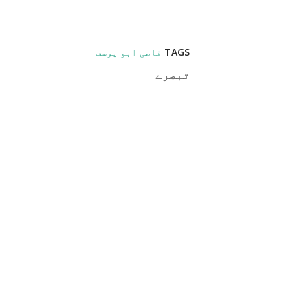
TAGS
قاضی ابو یوسف
تبصرے