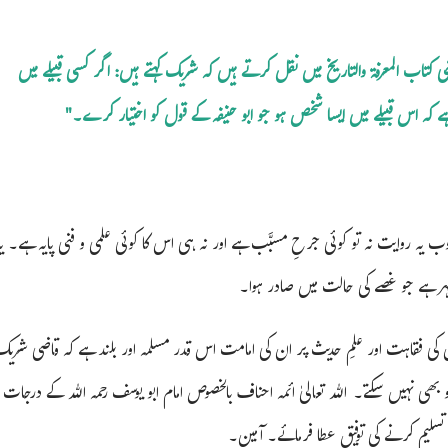
مبر 24 : امام یعقوب فسوی (م 277ھ) اپنی کتاب المعرفة والتاریخ میں نقل کرتے ہیں کہ شریک کہتے ہیں: اگر کسی قبیلے میں
ے کہ اس قبیلے میں ایسا شخص ہو جو ابو حنیفہ کے قول کو اختیار کرے۔"
یہ روایت نہ تو کوئی جرحِ مسبَّب ہے اور نہ ہی اس کا کوئی علمی و فنی پایہ ہے۔ یہ
ہر ہے جو غصے کی حالت میں صادر ہوا۔
، ان کی فقاہت اور علمِ حدیث پر ان کی امامت اس قدر مسلمہ اور بلند ہے کہ قاضی شریک
بھی نہیں سکتے۔ اللہ تعالیٰ ائمہ احناف بالخصوص امام ابو یوسف رحمہ اللہ کے درجات
تسلیم کرنے کی توفیق عطا فرمائے۔ آمین۔