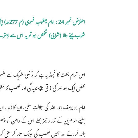
اعتراض ن
شراب پینے والا (شرابی) شخص ہو تو یہ اس سے بہتر ہ
اس تمام بحث کا نچوڑ یہ ہے کہ قاضی شریک سے منسوب 
محض ایک معاصر کی ذاتی ناپسندیدگی اور تعصب کا مظ
امام ابو یوسف رحمہ اللہ کی جلالتِ علمی، ان کا زہد
جیسے معاصرین کے تند و تیز جملے اس کے دامن کو چھو 
بلند فرمائے اور ہمیں تعصب کی عینک اتار کر حق کو 