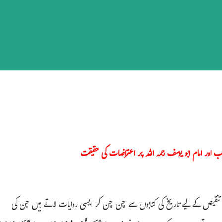
 اور امام ابو یوسف رحمہ اللہ پر اعتراضات کی حقیقت