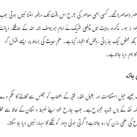
 عصر (معاصر) تھے۔
کسی بھی معاصر کی جرح اس وقت تک درخورِ اعتنا نہیں ہوتی جب
د نہ ہو۔ مذکورہ روایت میں قاضی شریک نے امام ابو یوسف رحمہ اللہ کے حافظے، دیانت
بلکہ محض ایک جذباتی ردِعمل کا اظہار کیا ہے۔ علمِ حدیث کی بساط پر ایسے اقوال کو
 نام دیا جاتا ہے۔
 جیسے جبلِ استقامت اور جلیل القدر فقیہ کے اصحاب کو مجلس سے نکالنے کا حکم دے
ئمہ نقد کے ہاں شدید مجروح ہے۔
جب جارح خود اپنے ضبط و اتقان کے لحاظ سے محل
 علمی وزن کیا رہ جاتا ہے؟ گرتی ہوئی دیوار کو تنکے کا سہارا نہیں دیا جا سکتا۔