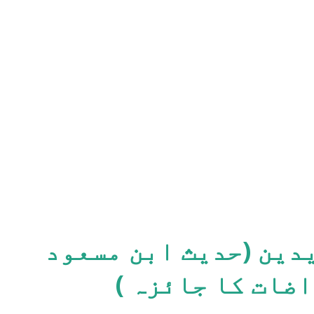
دین (حدیث ابن مسعود
اضات کا جائزہ )