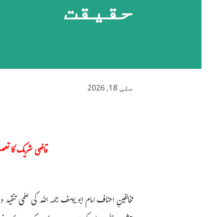
حقیقت
مئی 18, 2026
قاضی شریک کا تعصب
مخالفینِ احناف امام ابو یوسف رحمہ اللہ کی علمی تنقید و تنقیص کے لیے تاریخ کی کتابوں سے چن چن کر ایسی روایات لاتے ہیں جن کی