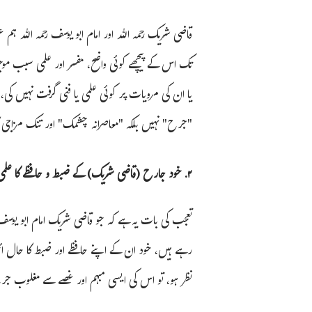
قاضی شریک رحمہ اللہ اور امام ابو یوسف رحمہ اللہ ہم
تک اس کے پیچھے کوئی واضح، مفسر اور علمی سبب موجو
یا ان کی مرویات پر کوئی علمی یا فنی گرفت نہیں کی، 
"جرح" نہیں بلکہ "معاصرانہ چشمک" اور تنک مزاجی کا
٢. خود جارح (قاضی شریک) کے ضبط و حافظے کا علمی جائزہ
تعجب کی بات یہ ہے کہ جو قاضی شریک امام ابو یوسف
رہے ہیں، خود ان کے اپنے حافظے اور ضبط کا حال ا
نظر ہو، تو اس کی ایسی مبہم اور غصے سے مغلوب جرح کی