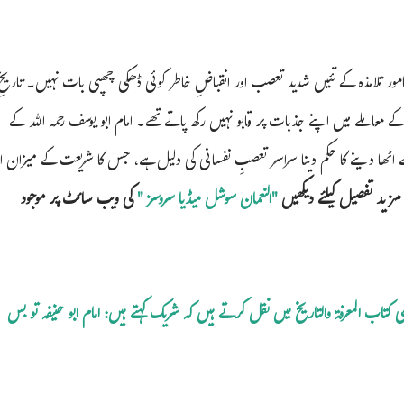
ے نامور تلامذہ کے تئیں شدید تعصب اور انقباضِ خاطر کوئی ڈھکی چھپی بات نہیں۔ تاریخِ
ے معاملے میں اپنے جذبات پر قابو نہیں رکھ پاتے تھے۔ امام ابو یوسف رحمہ اللہ کے
ھا دینے کا حکم دینا سراسر تعصبِ نفسانی کی دلیل ہے، جس کا شریعت کے میزان او
مزید تفصیل کیلئے دیکھیں
"النعمان سوشل میڈیا سروسز "
کی ویب سائٹ پر موجود
بر 23 : امام یعقوب فسوی (م 277ھ) اپنی کتاب المعرفة والتاریخ میں نقل کرتے ہیں کہ شریک کہتے ہیں: امام ابو حنیفہ تو بس