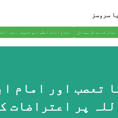
نظرانداز کرکے مرکزی مواد پر جائیں
ا سروسز
نماز کے مدلل مسائل
دفاع امام اعظم ابو حنیفہ رحمہ الل
ا تعصب اور امام اب
للہ پر اعتراضات ک